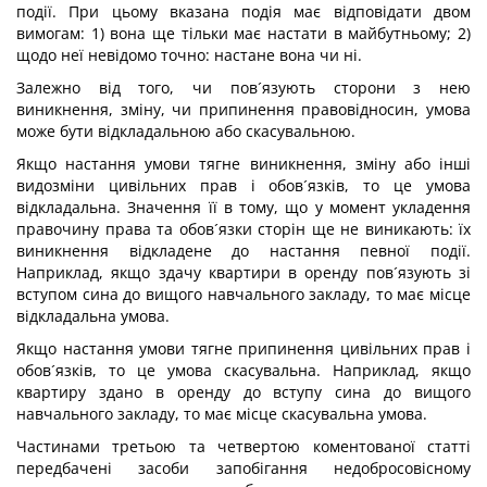
події. При цьому вказана подія має відповідати двом
вимогам: 1) вона ще тільки має настати в майбутньому; 2)
щодо неї невідомо точно: настане вона чи ні.
Залежно від того, чи пов´язують сторони з нею
виникнення, зміну, чи припинення правовідносин, умова
може бути відкладальною або скасувальною.
Якщо настання умови тягне виникнення, зміну або інші
видозміни цивільних прав і обов´язків, то це умова
відкладальна. Значення її в тому, що у момент укладення
правочину права та обов´язки сторін ще не виникають: їх
виникнення відкладене до настання певної події.
Наприклад, якщо здачу квартири в оренду пов´язують зі
вступом сина до вищого навчального закладу, то має місце
відкладальна умова.
Якщо настання умови тягне припинення цивільних прав і
обов´язків, то це умова скасувальна. Наприклад, якщо
квартиру здано в оренду до вступу сина до вищого
навчального закладу, то має місце скасувальна умова.
Частинами третьою та четвертою коментованої статті
передбачені засоби запобігання недобросовісному