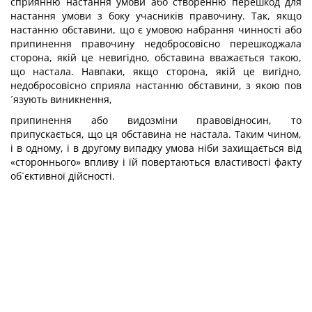
сприянню настання умови або створенню перешкод для
настання умови з боку учасників правочину. Так, якщо
настанню обставини, що є умовою набрання чинності або
припинення правочину недобросовісно перешкоджала
сторона, якій це невигідно, обставина вважається такою,
що настала. Навпаки, якщо сторона, якій це вигідно,
недобросовісно сприяла настанню обставини, з якою пов
´язують виникнення,
припинення або видозміни правовідносин, то
припускається, що ця обставина не настала. Таким чином,
і в одному, і в другому випадку умова ніби захищається від
«стороннього» впливу і їй повертаються властивості факту
об´єктивної дійсності.