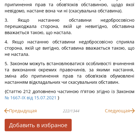
припинення прав та обов'язків обставиною, щодо якої
невідомо, настане вона чи ні (скасувальна обставина).
3. Якщо настанню обставини недобросовісно
перешкоджала сторона, якій це невигідно, обставина
вважається такою, що настала.
4. Якщо настанню обставини недобросовісно сприяла
сторона, якій це вигідно, обставина вважається такою, що
не настала.
5. Законом можуть встановлюватися особливості вчинення
та виконання окремих правочинів, за якими настання,
зміна або припинення прав та обов’язків обумовлені
настанням відкладальних чи скасувальних обставин.
{Статтю 212 доповнено частиною п'ятою згідно із Законом
№ 1667-IX від 15.07.2021
}
Предыдущая
Следующая
222/1344
Добавить в избраное