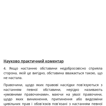
Науково практичний коментар
4. Якщо настанню обставини недобросовісно сприяла
сторона, якій це вигідно, обставина вважається такою, що
не настала.
Правочини, щодо яких правові наслідки пов´язуються з
настанням певної обставини, нерідко називають
«умовними правочинами», маючи на увазі правочини,
щодо яких виникнення, припинення або видозміни
цивільних прав і обов´язків пов´язані з настанням певної