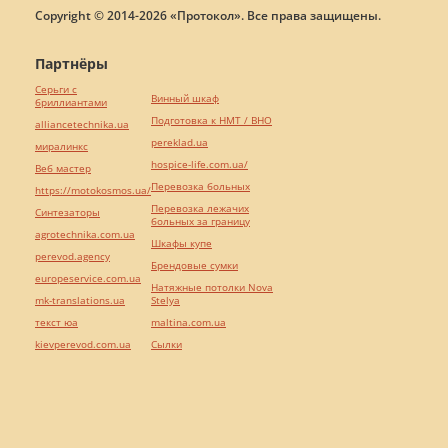
Copyright © 2014-2026 «Протокол». Все права защищены.
Партнёры
Серьги с
Винный шкаф
бриллиантами
Подготовка к НМТ / ВНО
alliancetechnika.ua
pereklad.ua
миралинкс
hospice-life.com.ua/
Веб мастер
Перевозка больных
https://motokosmos.ua/
Перевозка лежачих
Синтезаторы
больных за границу
agrotechnika.com.ua
Шкафы купе
perevod.agency
Брендовые сумки
europeservice.com.ua
Натяжные потолки Nova
mk-translations.ua
Stelya
текст юа
maltina.com.ua
kievperevod.com.ua
Cылки