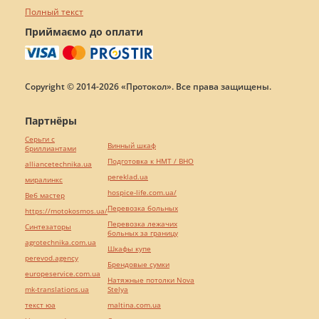
Полный текст
Приймаємо до оплати
Copyright © 2014-2026 «Протокол». Все права защищены.
Партнёры
Серьги с
Винный шкаф
бриллиантами
Подготовка к НМТ / ВНО
alliancetechnika.ua
pereklad.ua
миралинкс
hospice-life.com.ua/
Веб мастер
Перевозка больных
https://motokosmos.ua/
Перевозка лежачих
Синтезаторы
больных за границу
agrotechnika.com.ua
Шкафы купе
perevod.agency
Брендовые сумки
europeservice.com.ua
Натяжные потолки Nova
mk-translations.ua
Stelya
текст юа
maltina.com.ua