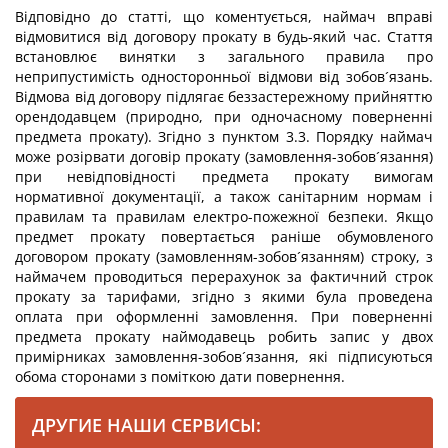
Відповідно до статті, що коментується, наймач вправі
відмовитися від договору прокату в будь-який час. Стаття
встановлює винятки з загального правила про
неприпустимість односторонньої відмови від зобов´язань.
Відмова від договору підлягає беззастережному прийняттю
орендодавцем (природно, при одночасному поверненні
предмета прокату). Згідно з пунктом 3.3. Порядку наймач
може розірвати договір прокату (замовлення-зобов´язання)
при невідповідності предмета прокату вимогам
нормативної документації, а також санітарним нормам і
правилам та правилам електро-пожежної безпеки. Якщо
предмет прокату повертається раніше обумовленого
договором прокату (замовленням-зобов´язанням) строку, з
наймачем проводиться перерахунок за фактичний строк
прокату за тарифами, згідно з якими була проведена
оплата при оформленні замовлення. При поверненні
предмета прокату наймодавець робить запис у двох
примірниках замовлення-зобов´язання, які підписуються
обома сторонами з поміткою дати повернення.
ДРУГИЕ НАШИ СЕРВИСЫ: