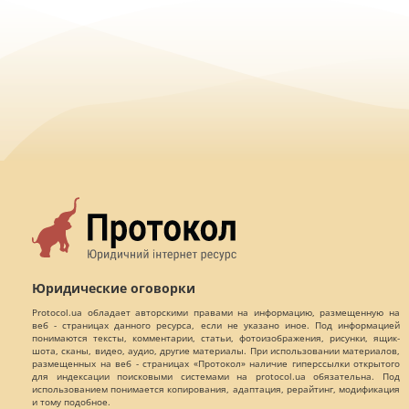
Юридические оговорки
Protocol.ua обладает авторскими правами на информацию, размещенную на
веб - страницах данного ресурса, если не указано иное. Под информацией
понимаются тексты, комментарии, статьи, фотоизображения, рисунки, ящик-
шота, сканы, видео, аудио, другие материалы. При использовании материалов,
размещенных на веб - страницах «Протокол» наличие гиперссылки открытого
для индексации поисковыми системами на protocol.ua обязательна. Под
использованием понимается копирования, адаптация, рерайтинг, модификация
и тому подобное.