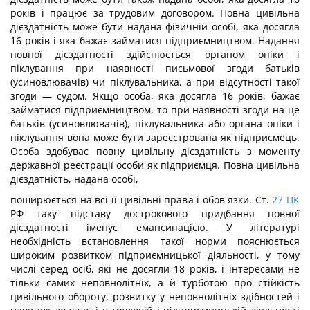
років і працює за трудовим договором. Повна цивільна
дієздатність може бути надана фізичній особі, яка досягла
16 років і яка бажає займатися підприємництвом. Надання
повної дієздатності здійснюється органом опіки і
піклування при наявності письмової згоди батьків
(усиновлювачів) чи піклувальника, а при відсутності такої
згоди — судом. Якщо особа, яка досягла 16 років, бажає
займатися підприємництвом, то при наявності згоди на це
батьків (усиновлювачів), піклувальника або органа опіки і
піклування вона може бути зареєстрована як підприємець.
Особа здобуває повну цивільну дієздатність з моменту
державної реєстрації особи як підприємця. Повна цивільна
дієздатність, надана особі,
поширюється на всі її цивільні права і обов´язки. Ст.
27
ЦК
РФ таку підставу дострокового придбання повної
дієздатності іменує емансипацією. У літературі
необхідність встановлення такої норми пояснюється
широким розвитком підприємницької діяльності, у тому
числі серед осіб, які не досягли 18 років, і інтересами не
тільки самих неповнолітніх, а й турботою про стійкість
цивільного обороту, розвитку у неповнолітніх здібностей і