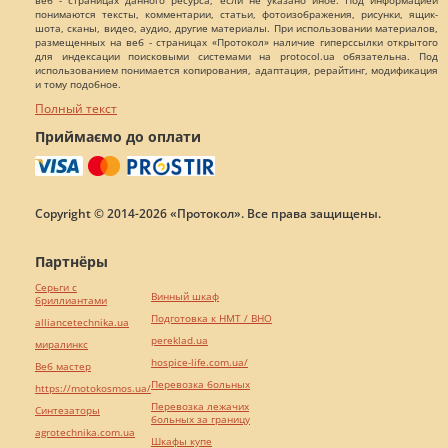
веб - страницах данного ресурса, если не указано иное. Под информацией
понимаются тексты, комментарии, статьи, фотоизображения, рисунки, ящик-
шота, сканы, видео, аудио, другие материалы. При использовании материалов,
размещенных на веб - страницах «Протокол» наличие гиперссылки открытого
для индексации поисковыми системами на protocol.ua обязательна. Под
использованием понимается копирования, адаптация, рерайтинг, модификация
и тому подобное.
Полный текст
Приймаємо до оплати
Copyright © 2014-2026 «Протокол». Все права защищены.
Партнёры
Серьги с
Винный шкаф
бриллиантами
Подготовка к НМТ / ВНО
alliancetechnika.ua
pereklad.ua
миралинкс
hospice-life.com.ua/
Веб мастер
Перевозка больных
https://motokosmos.ua/
Перевозка лежачих
Синтезаторы
больных за границу
agrotechnika.com.ua
Шкафы купе