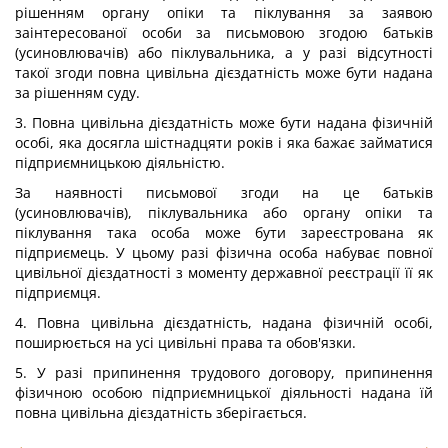
рішенням органу опіки та піклування за заявою
заінтересованої особи за письмовою згодою батьків
(усиновлювачів) або піклувальника, а у разі відсутності
такої згоди повна цивільна дієздатність може бути надана
за рішенням суду.
3. Повна цивільна дієздатність може бути надана фізичній
особі, яка досягла шістнадцяти років і яка бажає займатися
підприємницькою діяльністю.
За наявності письмової згоди на це батьків
(усиновлювачів), піклувальника або органу опіки та
піклування така особа може бути зареєстрована як
підприємець. У цьому разі фізична особа набуває повної
цивільної дієздатності з моменту державної реєстрації її як
підприємця.
4. Повна цивільна дієздатність, надана фізичній особі,
поширюється на усі цивільні права та обов'язки.
5. У разі припинення трудового договору, припинення
фізичною особою підприємницької діяльності надана їй
повна цивільна дієздатність зберігається.