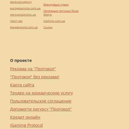
perevod.agency
Брендовые сумки
europeservice.com.ua
Натяжные потолки Nova
mk-translations.ua
Stelya
текст юа
maltina.com.ua
kievperevod.com.ua
Cылки
О проекте
Реклама на "Протокол"
"Протокол" без реклами!
Карта сайта
Тендер на юридическую услугу
Пользовательское соглашение
Допомогти ресурсу "Протокол"
Кредит онлайн
iGaming Protocol