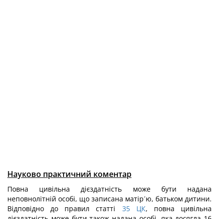
Науково практичний коментар
Повна цивільна дієздатність може бути надана
неповнолітній особі, що записана матір´ю, батьком дитини.
Відповідно до правил статті
35
ЦК
, повна цивільна
дієздатність може бути також надана особі, яка досягла 16