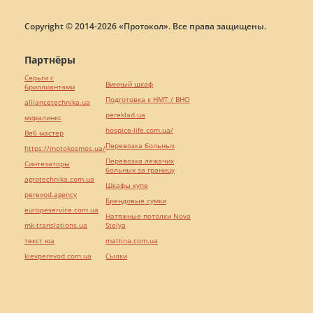
Copyright © 2014-2026 «Протокол». Все права защищены.
Партнёры
Серьги с
Винный шкаф
бриллиантами
Подготовка к НМТ / ВНО
alliancetechnika.ua
pereklad.ua
миралинкс
hospice-life.com.ua/
Веб мастер
Перевозка больных
https://motokosmos.ua/
Перевозка лежачих
Синтезаторы
больных за границу
agrotechnika.com.ua
Шкафы купе
perevod.agency
Брендовые сумки
europeservice.com.ua
Натяжные потолки Nova
mk-translations.ua
Stelya
текст юа
maltina.com.ua
kievperevod.com.ua
Cылки