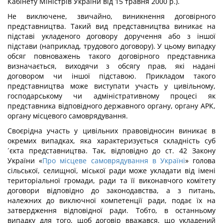
Кабінету Міністрів України від 15 травня 2000 р.).
Не виключене, звичайно, виникнення договірного
представництва. Такий вид представництва виникає на
підставі укладеного договору доручення або з іншої
підстави (наприклад, трудового договору). У цьому випадку
обсяг повноважень такого договірного представника
визначається, виходячи з обсягу прав, які надані
договором чи іншої підставою. Прикладом такого
представництва може виступати участь у цивільному,
господарському чи адміністративному процесі як
представника відповідного державного органу, органу АРК,
органу місцевого самоврядування.
Своєрідна участь у цивільних правовідносин виникає в
окремих випадках, яка характеризується складність суб
´єкта представництва. Так, відповідно до ст. 42 Закону
України «
Про місцеве самоврядування в Україні
» голова
сільської, селищної, міської ради може укладати від імені
територіальної громади, ради та її виконавчого комітету
договори відповідно до законодавства, а з питань,
належних до виключної компетенції ради, подає їх на
затвердження відповідної ради. Тобто, в останньому
випадку для того, щоб договір вважався, що укладений