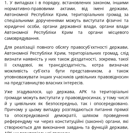
1. У випадках і в порядку, встановлених законом, іншими
нормативно-правовими актами, від імені держави,
Автономної Республіки Крим, територіальних громад за
спеціальними дорученнями можуть виступати фізичні та
юридичні особи, органи державної влади, органи влади
Автономної Республіки Крим та органи місцевого
самоврядування.
Для реалізації повного обсягу правосуб´єктності держави,
Автономної Республіки Крим, територіальних громад, слід
визнати наявність у них також дієздатності, зокрема, такої
її складової, як трансдієздатність, котра визначає
можливість суб´єкта бути представником, а також
уповноважувати інших учасників цивільних правовідносин
на представництво власних інтересів.
Уже згадувалося, що держава, АРК та територіальні
громади можуть виступати у правовідносинах, у тому числі
й у цивільних як безпосередньо, так і опосередковано.
Причому у цьому випадку розглядаються питання прямої
та опосередкованої демократії, шляхом проведення
референдуму чи через конституційні (законні) органи, які
створюються для виконання завдань та функцій держави,