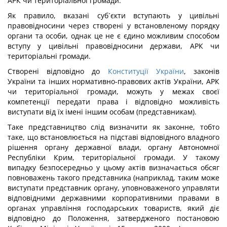
АРК чи територіальної громади.
Як правило, вказані суб´єкти вступають у цивільні
правовідносини через створені у встановленому порядку
органи та особи, однак це не є єдино можливим способом
вступу у цивільні правовідносини держави, АРК чи
територіальні громади.
Створені відповідно до
Конституції України
, законів
України та інших нормативно-правових актів України, АРК
чи територіальної громади, можуть у межах своєї
компетенції передати права і відповідно можливість
виступати від їх імені іншим особам (представникам).
Таке представництво слід визначити як законне, тобто
таке, що встановлюється на підставі відповідного владного
рішення органу державної влади, органу Автономної
Республіки Крим, територіальної громади. У такому
випадку безпосередньо у цьому актів визначається обсяг
повноважень такого представника (наприклад, таким може
виступати представник органу, уповноваженого управляти
відповідними державними корпоративними правами в
органах управління господарських товариств, який діє
відповідно до Положення, затвердженого постановою