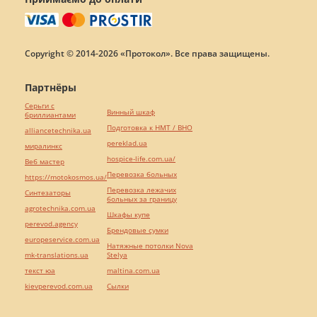
Copyright © 2014-2026 «Протокол». Все права защищены.
Партнёры
Серьги с
Винный шкаф
бриллиантами
Подготовка к НМТ / ВНО
alliancetechnika.ua
pereklad.ua
миралинкс
hospice-life.com.ua/
Веб мастер
Перевозка больных
https://motokosmos.ua/
Перевозка лежачих
Синтезаторы
больных за границу
agrotechnika.com.ua
Шкафы купе
perevod.agency
Брендовые сумки
europeservice.com.ua
Натяжные потолки Nova
mk-translations.ua
Stelya
текст юа
maltina.com.ua
kievperevod.com.ua
Cылки