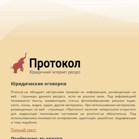
Юридические оговорки
Protocol.ua обладает авторскими правами на информацию, размещенную на
веб - страницах данного ресурса, если не указано иное. Под информацией
понимаются тексты, комментарии, статьи, фотоизображения, рисунки, ящик-
шота, сканы, видео, аудио, другие материалы. При использовании материалов,
размещенных на веб - страницах «Протокол» наличие гиперссылки открытого
для индексации поисковыми системами на protocol.ua обязательна. Под
использованием понимается копирования, адаптация, рерайтинг, модификация
и тому подобное.
Полный текст
Приймаємо до оплати