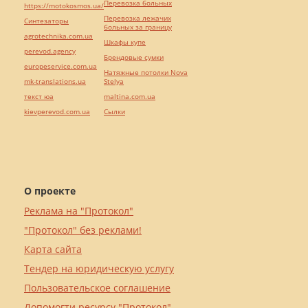
Перевозка больных
https://motokosmos.ua/
Перевозка лежачих
Синтезаторы
больных за границу
agrotechnika.com.ua
Шкафы купе
perevod.agency
Брендовые сумки
europeservice.com.ua
Натяжные потолки Nova
mk-translations.ua
Stelya
текст юа
maltina.com.ua
kievperevod.com.ua
Cылки
О проекте
Реклама на "Протокол"
"Протокол" без реклами!
Карта сайта
Тендер на юридическую услугу
Пользовательское соглашение
Допомогти ресурсу "Протокол"