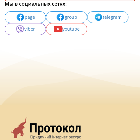
Мы в социальных сетях:
page
group
telegram
viber
youtube