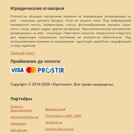
Юридические оговорки
Protocol.ua обладает авторскими правами на информацию, размещенную на
веб - страницах данного ресурса, если не указано иное. Под информацией
понимаются тексты, комментарии, статьи, фотоизображения, рисунки, ящик-
шота, сканы, видео, аудио, другие материалы. При использовании материалов,
размещенных на веб - страницах «Протокол» наличие гиперссылки открытого
для индексации поисковыми системами на protocol.ua обязательна. Под
использованием понимается копирования, адаптация, рерайтинг, модификация
и тому подобное.
Полный текст
Приймаємо до оплати
Copyright © 2014-2026 «Протокол». Все права защищены.
Партнёры
Серьги с
Винный шкаф
бриллиантами
Подготовка к НМТ / ВНО
alliancetechnika.ua
pereklad.ua
миралинкс
hospice-life.com.ua/
Веб мастер