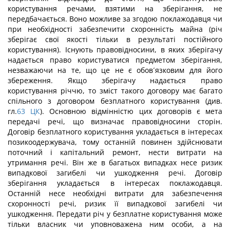
користування речами, взятими на зберігання, не
передбачається. Воно можливе за згодою поклажодавця чи
при необхідності забезпечити схоронність майна (річ
зберігає свої якості тільки в результаті постійного
користування). Існують правовідносини, в яких зберігачу
надається право користуватися предметом зберігання,
незважаючи на те, що це не є обов´язковим для його
збереження. Якщо зберігачу надається право
користування річчю, то зміст такого договору має багато
спільного з договором безплатного користування (див.
гл.
63
ЦК
). Основною відмінністю цих договорів є мета
передачі речі, що визначає правовідносини сторін.
Договір безплатного користування укладається в інтересах
позикоодержувача, тому останній повинен здійснювати
поточний і капітальний ремонт, нести витрати на
утримання речі. Він же в багатьох випадках несе ризик
випадкової загибелі чи ушкодження речі. Договір
зберігання укладається в інтересах поклажодавця.
Останній несе необхідні витрати для забезпечення
схоронності речі, ризик її випадкової загибелі чи
ушкодження. Передати річ у безплатне користування може
тільки власник чи уповноважена ним особи, а на