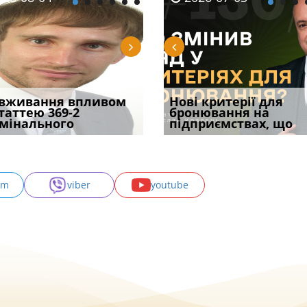
уд встановив для
вживання впливом
Кого з юристів замінить
Документи, на яких не
Переоформлення
Нові критерії для
Восьмий ААС фак
одування шкоди
статтею 369-2
ШІ, а хто зароблятиме
проставляється
відстрочки за іншою
бронювання на
підтвердив, що 
с
мінального
міль
апостиль: пер
підставою: нов
підприємствах, що
може скас
am
viber
youtube