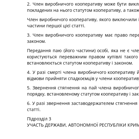
2. Член виробничого кооперативу може бути викл
покладених на нього статутом кооперативу, а також
Член виробничого кооперативу, якого виключили і
частини першої цієї статті.
3. Член виробничого кооперативу має право пере
законом.
Передання паю (його частини) особі, яка не є чл
користуються переважним правом купівлі такого
встановлюється статутом кооперативу і законом.
4. У разі смерті члена виробничого кооперативу 
відмови прийняти спадкоємців у члени кооператив
5. Звернення стягнення на пай члена виробничого
порядку, встановленому статутом кооперативу і за
6. У разі звернення заставодержателем стягнення
статті.
Підрозділ 3
УЧАСТЬ ДЕРЖАВИ, АВТОНОМНОЇ РЕСПУБЛІКИ КРИМ