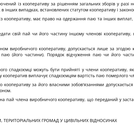
ючений із кооперативу за рішенням загальних зборів у разі н
 в інших випадках, встановлених статутом кооперативу і законо
з кооперативу, має право на одержання паю та інших виплат, 
дати свій пай чи його частину іншому членові кооперативу, 
еном виробничого кооперативу, допускається лише за згодою 
 паю (його частини). Порядок відчуження паю чи його части
його спадкоємці можуть бути прийняті у члени кооперативу, я
у кооператив виплачує спадкоємцям вартість паю померлого чл
 кооперативу за його власними зобов'язаннями допускається 
коном.
 на пай члена виробничого кооперативу, що переданий у застав
, ТЕРИТОРІАЛЬНИХ ГРОМАД У ЦИВІЛЬНИХ ВІДНОСИНАХ