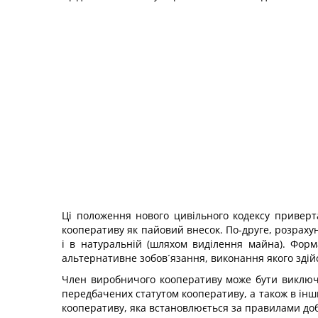
Ці положення нового цивільного кодексу приверт
кооперативу як пайовий внесок. По-друге, розраху
і в натуральній (шляхом виділення майна). Форм
альтернативне зобов´язання, виконання якого здійс
Член виробничого кооперативу може бути виключен
передбачених статутом кооперативу, а також в ін
кооперативу, яка встановлюється за правилами доб