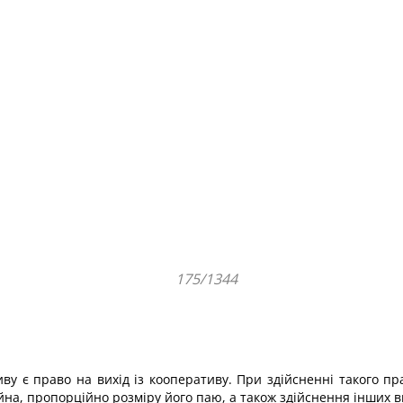
175/1344
у є право на вихід із кооперативу. При здійсненні такого п
на, пропорційно розміру його паю, а також здійснення інших 