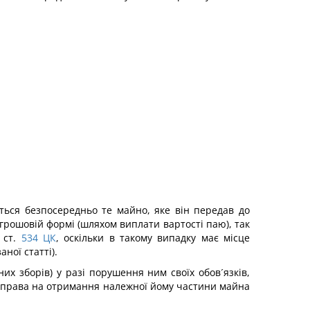
ться безпосередньо те майно, яке він передав до
грошовій формі (шляхом виплати вартості паю), так
 ст.
534
ЦК
, оскільки в такому випадку має місце
ної статті).
х зборів) у разі порушення ним своїх обов´язків,
є права на отримання належної йому частини майна