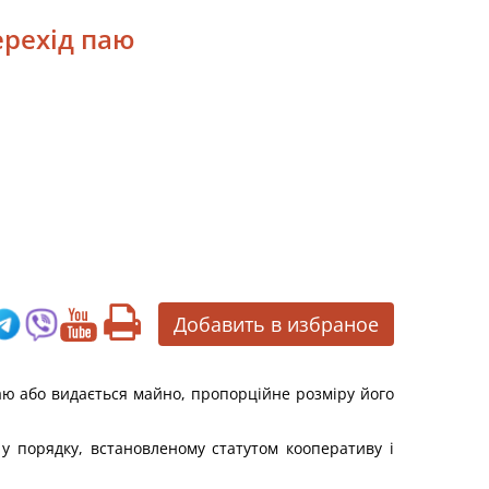
ерехід паю
Добавить в избраное
паю або видається майно, пропорційне розміру його
у порядку, встановленому статутом кооперативу і