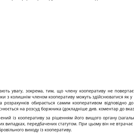
ають увагу, зокрема, тим, що члену кооперативу не повертає
нки з колишнім членом кооперативу можуть здійснюватися як у 
а розрахунків обирається самим кооперативом відповідно до
нюється на розсуд боржника (докладніше див. коментар до вказа
ий із кооперативу за рішенням його вищого органу (загальни
ших випадках, передбачених статутом. При цьому він не втрача
ровільного виходу із кооперативу.