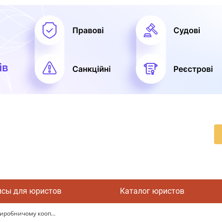
исы для юристов
Каталог юристов
иробничому кооп...