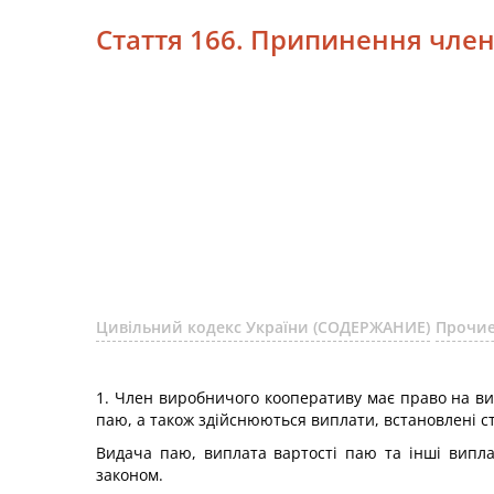
Стаття 166. Припинення член
Цивільний кодекс України (СОДЕРЖАНИЕ)
Прочие
1. Член виробничого кооперативу має право на вих
паю, а також здійснюються виплати, встановлені с
Видача паю, виплата вартості паю та інші випла
законом.