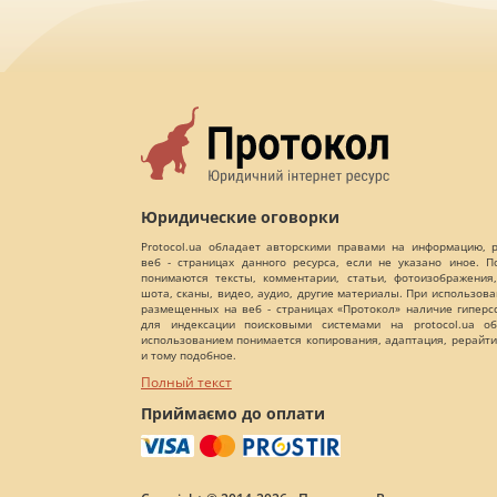
Юридические оговорки
Protocol.ua обладает авторскими правами на информацию,
веб - страницах данного ресурса, если не указано иное. 
понимаются тексты, комментарии, статьи, фотоизображения,
шота, сканы, видео, аудио, другие материалы. При использов
размещенных на веб - страницах «Протокол» наличие гиперс
для индексации поисковыми системами на protocol.ua об
использованием понимается копирования, адаптация, рерайти
и тому подобное.
Полный текст
Приймаємо до оплати