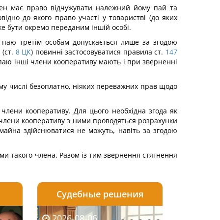
член має право відчужувати належний йому пай та
овідно до якого право участі у товаристві (до яких
е бути окремо переданим іншій особі.
 паю третім особам допускається лише за згодою
(ст.
8
ЦК
) повинні застосовуватися правила ст.
147
паю інші члени кооперативу мають і при зверненні
ому числі безоплатно, ніяких переважних прав щодо
члени кооперативу. Для цього необхідна згода як
у члени кооперативу з ними проводяться розрахунки
айна здійснюватися не можуть, навіть за згодою
ми такого члена. Разом із тим звернення стягнення
Судебные решения
2026-08-05
2026-08-03
2026-06-08
2026-08-06
2026-08-05
2026-08-03
2026-06-01
2026-08-0