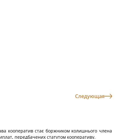
Следующая
рава кооператив стає боржником колишнього члена
виплат, передбачених статутом кооперативу.