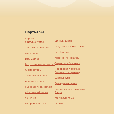
Партнёры
Серьги с
Винный шкаф
бриллиантами
Подготовка к НМТ / ВНО
alliancetechnika.ua
pereklad.ua
миралинкс
hospice-life.com.ua/
Веб мастер
Перевозка больных
https://motokosmos.ua/
Перевозка лежачих
Синтезаторы
больных за границу
agrotechnika.com.ua
Шкафы купе
perevod.agency
Брендовые сумки
europeservice.com.ua
Натяжные потолки Nova
mk-translations.ua
Stelya
текст юа
maltina.com.ua
kievperevod.com.ua
Cылки