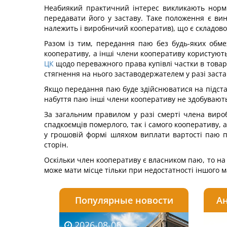
Неабиякий практичний інтерес викликають норми
передавати його у заставу. Таке положення є вин
належить і виробничий кооператив), що є складов
Разом із тим, передання паю без будь-яких обм
кооперативу, а інші члени кооперативу користують
ЦК
щодо переважного права купівлі частки в товар
стягнення на нього заставодержателем у разі заст
Якщо передання паю буде здійснюватися на підстав
набуття паю інші члени кооперативу не здобувают
За загальним правилом у разі смерті члена виро
спадкоємців померлого, так і самого кооперативу,
у грошовій формі шляхом виплати вартості паю 
сторін.
Оскільки член кооперативу є власником паю, то на
може мати місце тільки при недостатності іншого 
Популярные новости
Ан
2026-08-06
2026-08-03
2026-
20