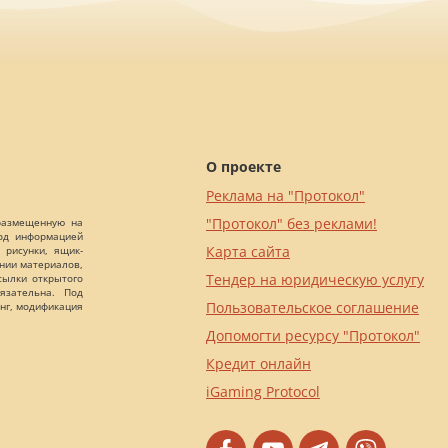
О проекте
Реклама на "Протокол"
"Протокол" без реклами!
 размещенную на
Под информацией
Карта сайта
 рисунки, ящик-
ании материалов,
Тендер на юридическую услугу
сылки открытого
язательна. Под
Пользовательское соглашение
нг, модификация
Допомогти ресурсу "Протокол"
Кредит онлайн
iGaming Protocol