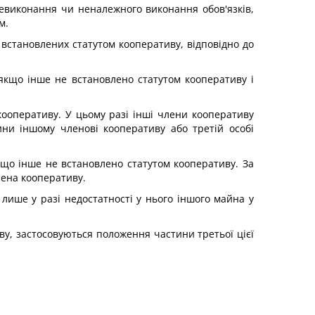
евиконання чи неналежного виконання обов'язків,
м.
встановлених статутом кооперативу, відповідно до
якщо інше не встановлено статутом кооперативу і
кооперативу. У цьому разі інші члени кооперативу
ни іншому членові кооперативу або третій особі
кщо інше не встановлено статутом кооперативу. За
ена кооперативу.
лише у разі недостатності у нього іншого майна у
у, застосовуються положення частини третьої цієї