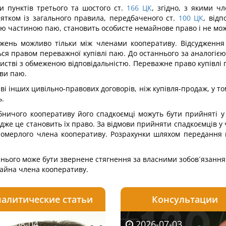
 пунктів третього та шостого ст.
166
ЦК
, згідно, з якими 
ятком із загального правила, передбаченого ст.
100
ЦК
, відп
ою частиною паю, становить особисте немайнове право і не мож
ежень можливо тільки між членами кооперативу. Відсудження
ся правом переважної купівлі паю. До останнього за аналогією 
истві з обмеженою відповідальністю. Переважне право купівлі 
ави паю.
і інших цивільно-правових договорів, ніж купівля-продаж, у т
ь.
бничого кооперативу його спадкоємці можуть бути прийняті у 
 адже це становить їх право. За відмови прийняти спадкоємців 
померлого члена кооперативу. Розрахунки шляхом передання м
 нього може бути звернене стягнення за власними зобов´язання
майна члена кооперативу.
алитические статьи
Консультации
08-06
26-08-04
2026-05-25
2026-08-06
2026-08-04
2026-07-03
2026-07-30