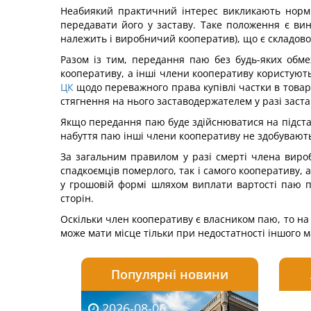
Неабиякий практичний інтерес викликають норми
передавати його у заставу. Таке положення є вин
належить і виробничий кооператив), що є складов
Разом із тим, передання паю без будь-яких обм
кооперативу, а інші члени кооперативу користують
ЦК
щодо переважного права купівлі частки в товар
стягнення на нього заставодержателем у разі заст
Якщо передання паю буде здійснюватися на підстав
набуття паю інші члени кооперативу не здобувают
За загальним правилом у разі смерті члена виро
спадкоємців померлого, так і самого кооперативу,
у грошовій формі шляхом виплати вартості паю 
сторін.
Оскільки член кооперативу є власником паю, то на
може мати місце тільки при недостатності іншого 
Популярні новини
2026-08-06
2026-08-03
2026-
20