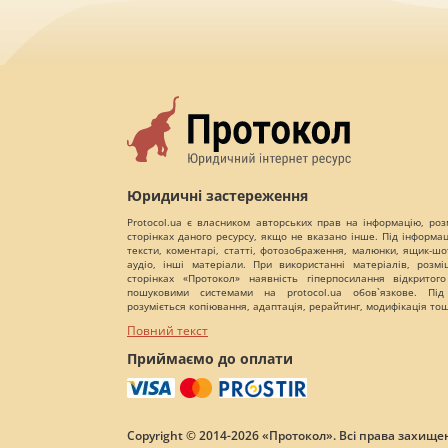
Юридичні застереження
Protocol.ua є власником авторських прав на інформацію, роз
сторінках даного ресурсу, якщо не вказано інше. Під інформа
тексти, коментарі, статті, фотозображення, малюнки, ящик-шот
аудіо, інші матеріали. При використанні матеріалів, розм
сторінках «Протокол» наявність гіперпосилання відкритого
пошуковими системами на protocol.ua обов`язкове. Під
розуміється копіювання, адаптація, рерайтинг, модифікація то
Повний текст
Приймаємо до оплати
Copyright © 2014-2026 «Протокол». Всі права захищен