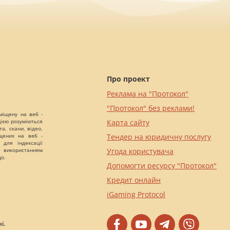
Про проект
Реклама на "Протокол"
"Протокол" без реклами!
міщену на веб -
цією розуміються
Карта сайту
а, скани, відео,
іщених на веб -
Тендер на юридичну послугу
 для індексації
 використанням
Угода користувача
що.
Допомогти ресурсу "Протокол"
Кредит онлайн
iGaming Protocol
і.