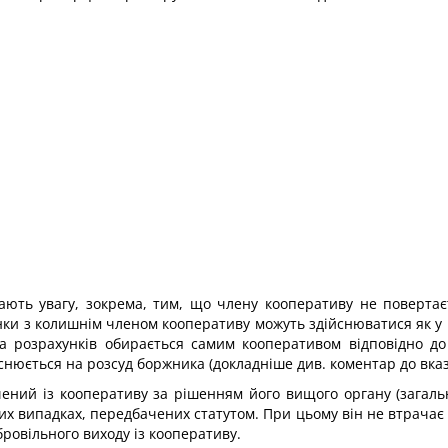
ають увагу, зокрема, тим, що члену кооперативу не повертає
нки з колишнім членом кооперативу можуть здійснюватися як у 
а розрахунків обирається самим кооперативом відповідно до
нюється на розсуд боржника (докладніше див. коментар до вказа
ий із кооперативу за рішенням його вищого органу (загальни
ших випадках, передбачених статутом. При цьому він не втрача
ровільного виходу із кооперативу.