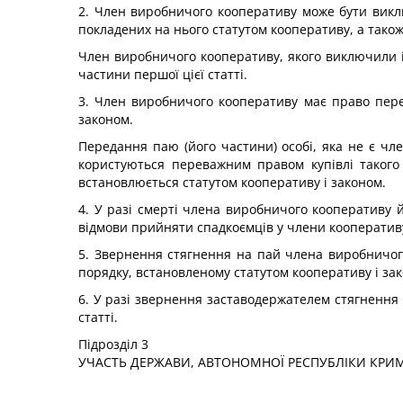
2. Член виробничого кооперативу може бути викл
покладених на нього статутом кооперативу, а також
Член виробничого кооперативу, якого виключили і
частини першої цієї статті.
3. Член виробничого кооперативу має право пере
законом.
Передання паю (його частини) особі, яка не є чл
користуються переважним правом купівлі такого
встановлюється статутом кооперативу і законом.
4. У разі смерті члена виробничого кооперативу 
відмови прийняти спадкоємців у члени кооператив
5. Звернення стягнення на пай члена виробничого
порядку, встановленому статутом кооперативу і за
6. У разі звернення заставодержателем стягнення
статті.
Підрозділ 3
УЧАСТЬ ДЕРЖАВИ, АВТОНОМНОЇ РЕСПУБЛІКИ КРИМ