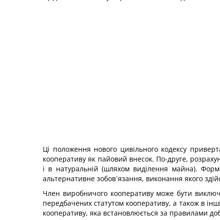
Ці положення нового цивільного кодексу приверт
кооперативу як пайовий внесок. По-друге, розраху
і в натуральній (шляхом виділення майна). Форм
альтернативне зобов´язання, виконання якого здійс
Член виробничого кооперативу може бути виключен
передбачених статутом кооперативу, а також в ін
кооперативу, яка встановлюється за правилами доб