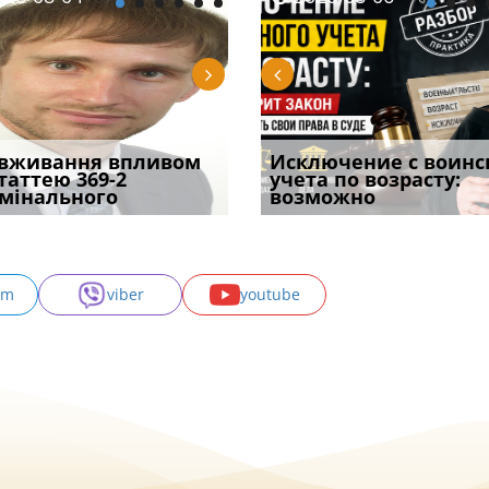
уд встановив для
вживання впливом
Особливості захисту у
Документи, на яких не
Переоформлення
Исключение с воинс
Восьмий ААС фак
одування шкоди
статтею 369-2
кримінальному
проставляється
відстрочки за іншою
учета по возрасту:
підтвердив, що 
с
мінального
провадженні: я
апостиль: пер
підставою: нов
возможно
може скас
am
viber
youtube