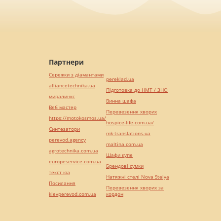
Партнери
Сережки з діамантами
pereklad.ua
alliancetechnika.ua
Підготовка до НМТ / ЗНО
миралинкс
Винна шафа
Веб мастер
Перевезення хворих
https://motokosmos.ua/
hospice-life.com.ua/
Синтезатори
mk-translations.ua
perevod.agency
maltina.com.ua
agrotechnika.com.ua
Шафи купе
europeservice.com.ua
Брендові сумки
текст юа
Натяжні стелі Nova Stelya
Посилання
Перевезення хворих за
kievperevod.com.ua
кордон