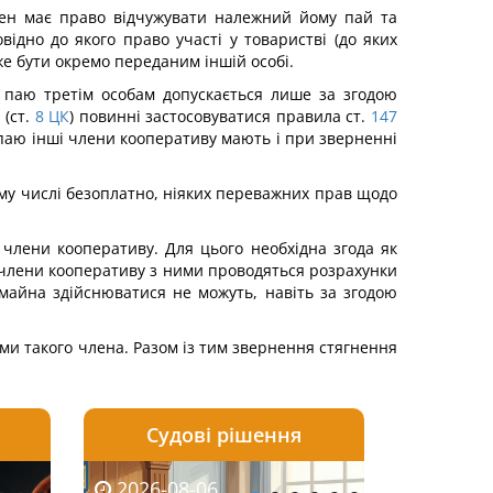
член має право відчужувати належний йому пай та
овідно до якого право участі у товаристві (до яких
е бути окремо переданим іншій особі.
 паю третім особам допускається лише за згодою
(ст.
8
ЦК
) повинні застосовуватися правила ст.
147
паю інші члени кооперативу мають і при зверненні
ому числі безоплатно, ніяких переважних прав щодо
члени кооперативу. Для цього необхідна згода як
у члени кооперативу з ними проводяться розрахунки
айна здійснюватися не можуть, навіть за згодою
ми такого члена. Разом із тим звернення стягнення
Судові рішення
2026-08-05
2026-08-03
2026-08-06
2026-08-06
2026-08-05
2026-08-03
2026-08-06
2026-08-0