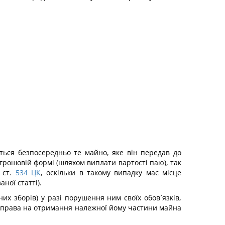
ться безпосередньо те майно, яке він передав до
грошовій формі (шляхом виплати вартості паю), так
 ст.
534
ЦК
, оскільки в такому випадку має місце
ної статті).
х зборів) у разі порушення ним своїх обов´язків,
є права на отримання належної йому частини майна