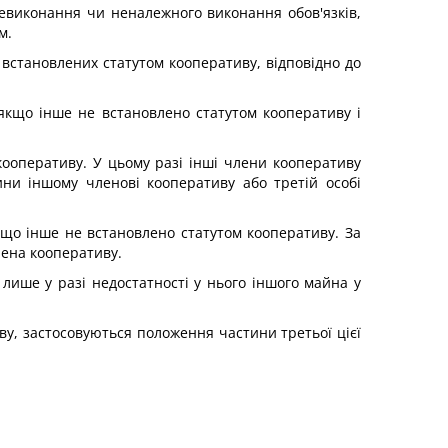
евиконання чи неналежного виконання обов'язків,
м.
встановлених статутом кооперативу, відповідно до
якщо інше не встановлено статутом кооперативу і
кооперативу. У цьому разі інші члени кооперативу
ни іншому членові кооперативу або третій особі
кщо інше не встановлено статутом кооперативу. За
ена кооперативу.
лише у разі недостатності у нього іншого майна у
у, застосовуються положення частини третьої цієї