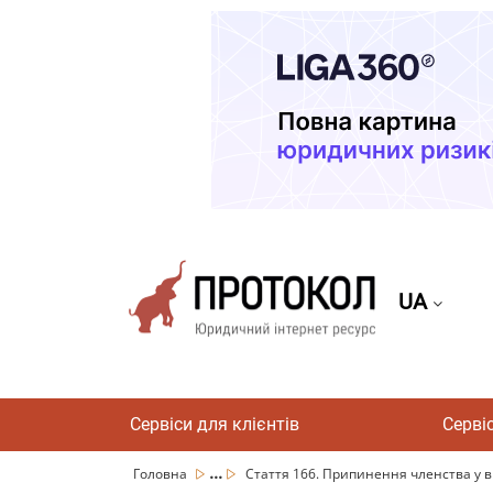
UA
Сервіси для клієнтів
Серві
...
Головна
Стаття 166. Припинення членства у в