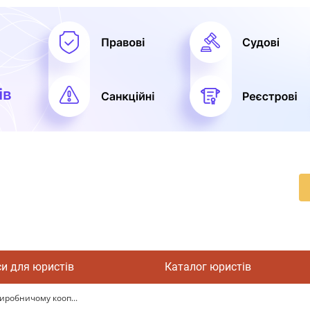
си для юристів
Каталог юристів
иробничому кооп...