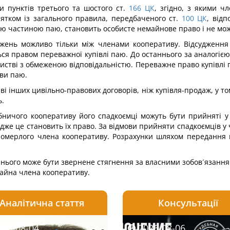
 пунктів третього та шостого ст.
166
ЦК
, згідно, з якими 
ятком із загального правила, передбаченого ст.
100
ЦК
, відп
ою частиною паю, становить особисте немайнове право і не мож
ежень можливо тільки між членами кооперативу. Відсудження
ся правом переважної купівлі паю. До останнього за аналогією 
истві з обмеженою відповідальністю. Переважне право купівлі 
ави паю.
і інших цивільно-правових договорів, ніж купівля-продаж, у т
ь.
бничого кооперативу його спадкоємці можуть бути прийняті у 
 адже це становить їх право. За відмови прийняти спадкоємців 
померлого члена кооперативу. Розрахунки шляхом передання м
 нього може бути звернене стягнення за власними зобов´язання
майна члена кооперативу.
Аналітична стаття
Консультації
08-06
26-08-04
2026-08-05
2026-08-06
2026-08-04
2026-08-06
2026-07-30