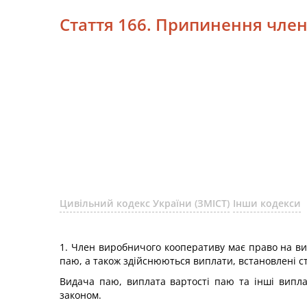
Стаття 166. Припинення член
Цивільний кодекс України (ЗМІСТ)
Інши кодекси
1. Член виробничого кооперативу має право на вих
паю, а також здійснюються виплати, встановлені с
Видача паю, виплата вартості паю та інші випла
законом.