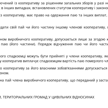
ючений із кооперативу за рішенням загальних зборів у разі н
 в інших випадках, встановлених статутом кооперативу і законо
з кооперативу, має право на одержання паю та інших виплат, 
дати свій пай чи його частину іншому членові кооперативу, 
еном виробничого кооперативу, допускається лише за згодою 
 паю (його частини). Порядок відчуження паю чи його части
його спадкоємці можуть бути прийняті у члени кооперативу, я
у кооператив виплачує спадкоємцям вартість паю померлого чл
 кооперативу за його власними зобов'язаннями допускається 
коном.
 на пай члена виробничого кооперативу, що переданий у застав
, ТЕРИТОРІАЛЬНИХ ГРОМАД У ЦИВІЛЬНИХ ВІДНОСИНАХ