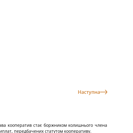
Наступна
рава кооператив стає боржником колишнього члена
виплат, передбачених статутом кооперативу.