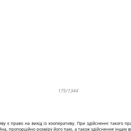
175/1344
у є право на вихід із кооперативу. При здійсненні такого п
на, пропорційно розміру його паю, а також здійснення інших 