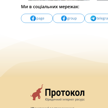
Ми в соціальних мережах:
page
group
telegr