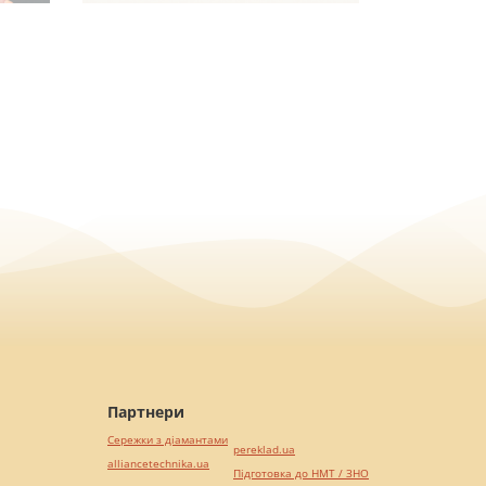
Партнери
Сережки з діамантами
pereklad.ua
alliancetechnika.ua
Підготовка до НМТ / ЗНО