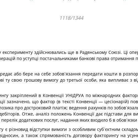
1118/1344
ку експерименту здійснювались ще в Радянському Союзі. Ці оп
операцій по уступці постачальниками банкові права отримання п
редає або бере на себе зобов´язання передати кошти в розпоряд
ві ту свою грошову вимогу до третьої особи, яка випливає з в
нгу закріплений в Конвенції УНІДРУА по міжнародних факторн
енції зазначено, що фактор (в тексті Конвенції — цесіонарій) п
позика про достроковий платіж; ведення рахунків по зобов´яза
ебіторів. Отже, аналіз положень Конвенції дає підстави для в
ерелік додаткових послуг, надання яких входило б в обов´язки ф
 є різновид відступки вимоги з особливим суб´єктним складом
відносин, а також спрямованість договору факторингу на усун