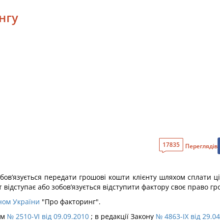
нгу
17835
Переглядів
бов’язується передати грошові кошти клієнту шляхом сплати ці
т відступає або зобов’язується відступити фактору своє право г
ном України
"Про факторинг".
ом
№ 2510-VI від 09.09.2010
; в редакції Закону
№ 4863-IX від 29.0