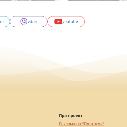
am
viber
youtube
Про проект
Реклама на "Протокол"