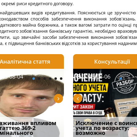
і окремі риси кредитного договору.
з найдешевших видів кредитування. Пояснюється це зручністю
онодавством способів забезпечення виконання зобов´язань. 
даткового майна боржника, а також вагомі затрати по оцінці 
итного зобов´язання банківську гарантію, необхідно враховува
слити, що звичайні засоби забезпечення виконання зобов´яз
ка, є підвищення банківських відсотків за користування надан
Аналітична стаття
Консультації
08-06
26-08-04
2026-08-05
2026-08-06
2026-08-04
2026-08-06
2026-07-30
уд встановив для
вживання впливом
Особливості захисту у
Документи, на яких не
Переоформлення
Исключение с воинс
Восьмий ААС фак
одування шкоди
статтею 369-2
кримінальному
проставляється
відстрочки за іншою
учета по возрасту:
підтвердив, що 
с
мінального
провадженні: я
апостиль: пер
підставою: нов
возможно
може скас