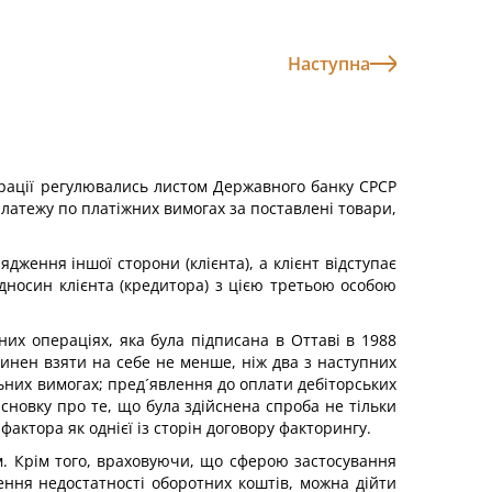
Наступна
ерації регулювались листом Державного банку СРСР
латежу по платіжних вимогах за поставлені товари,
ження іншої сторони (клієнта), а клієнт відступає
ідносин клієнта (кредитора) з цією третьою особою
их операціях, яка була підписана в Оттаві в 1988
овинен взяти на себе не менше, ніж два з наступних
льних вимогах; пред´явлення до оплати дебіторських
исновку про те, що була здійснена спроба не тільки
актора як однієї із сторін договору факторингу.
. Крім того, враховуючи, що сферою застосування
ення недостатності оборотних коштів, можна дійти