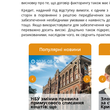
висновку про те, що договір факторингу також має 
Кредит, наданий під відступку вимоги, є одним 
сторін в порівнянні з рештою передбачених зак
забезпечення необхідними умовами є наявність до
тощо. Якщо використовувати для забезпечення кред
переважно досить високі. Доцільно також підкре
ризикованими, наслідком чого, як свідчить практи
Популярні новини
2026-08-06
2026-08-03
2026-
20
і
НБУ змінив правила
Водії можуть отримати
Якщо с
Зло
способом
примусового списання
компенсацію за
відшк
за 
вих
коштів: що
незаконні дії
наявні
Кри