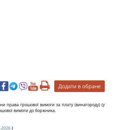
Додати в обране
ни права грошової вимоги за плату (винагороду) (у
рошової вимоги до боржника.
4.2026
}