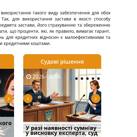
 використання такого виду забезпечення для обох
Так, для використання застави в якості способу
предмета застави, його страхуванню та збереженню
ти, що проценти, які, як правило, вимагає гарант,
ань для кредитних відносин є малоефективними та
ими кредитними коштами.
Судові рішення
2026-08-05
2026-08-03
2026-08-06
2026-08-06
2026-08-05
2026-08-03
2026-08-06
2026-08-0
кого
тично
Суд оштрафував
Огляд практики ВС від
Спільне проживання без
Чоловік помер, але
ФУНДАМЕНТАЛЬН
Виключення з
Якщо особа
ЦВЛК
командира військової
Ростислава Кравця, що
шлюбу: особливості
У разі наявності сумніву
позика залишилася:
ПРОБЛЕМА «СУДО
військового об
права влас
частини за ігн
опублі
доведенн
у висновку експерта, суд
фраза «на
ПРАКТИКИ», АБО 
віком: чи мож
вказане ма