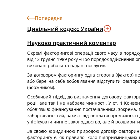
Попередня
Цивільний кодекс України
Науково практичний коментар
Окремі факторингові операції свого часу в поряд
від 12 грудня 1989 року «Про порядок здійснення 
виконані роботи та надані послуги».
За договором факторингу одна сторона (фактор) пе
або бере на себе зобов´язання відступити факторо
(боржником).
Особливий підхід до визначення договору фактори
році, але так і не набрала чинності. У ст. 1 Конв
обов´язків: фінансування постачальника, зокрема, 
заборгованостей; захист від неплатоспроможності д
уніфікувати чинне законодавство, але й розширити п
За своєю юридичною природою договір факторингу
факторингу є, як правило, коло підприємницьких 