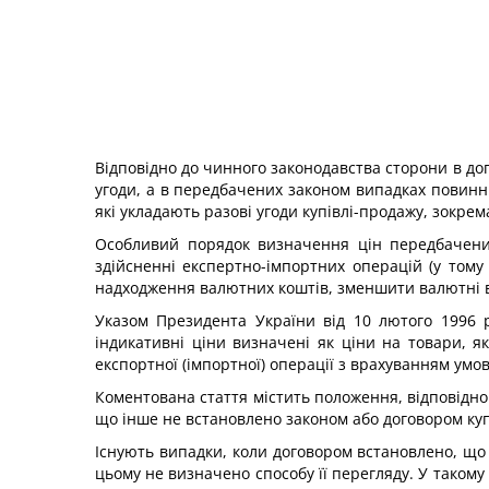
Відповідно до чинного законодавства сторони в до
угоди, а в передбачених законом випадках повин
які укладають разові угоди купівлі-продажу, зокре
Особливий порядок визначення цін передбачений
здійсненні експертно-імпортних операцій (у тому
надходження валютних коштів, зменшити валютні ви
Указом Президента України від 10 лютого 1996 р
індикативні ціни визначені як ціни на товари, я
експортної (імпортної) операції з врахуванням умо
Коментована стаття містить положення, відповідно 
що інше не встановлено законом або договором куп
Існують випадки, коли договором встановлено, що ц
цьому не визначено способу її перегляду. У такому