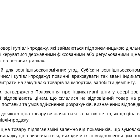
говорі купівлі-продажу, які займаються підприємницькою діяль
ні керуватися державними фіксованими або регульованими ціна
ма на речових ринках.
 для зовнішньоекономічних угод. Суб´єкти зовнішньоекономіч
 числі купівлі-продажу) повинні враховувати так звані індика
трати на закупівлю товарів за імпортом, запобігти демпінгу.
. затверджено Положення про індикативні ціни у сфері зовні
кі відповідають цінам, що склалися на відповідний товар на
в поставки та умов здійснення розрахунків, визначених відповід
до якого ціна товару визначається за вагою нетто, якщо ціна в
івлі-продажу.
іна товару підлягає зміні залежно від показників, що зумовлюю
 випадку ціна визначається, виходячи із співвідношення цих п