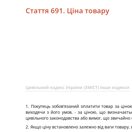
Стаття 691. Ціна товару
Цивільний кодекс України (ЗМІСТ)
Інши кодекси
1. Покупець зобов'язаний оплатити товар за ціною
виходячи з його умов, - за ціною, що визначається
цивільного законодавства або вимог, що звичайно с
2. Якщо ціну встановлено залежно від ваги товару,