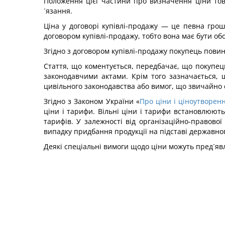
Положення цієї частини про визначення ціни тов
´язання.
Ціна у договорі купівлі-продажу — це певна гро
договором купівлі-продажу, тобто вона має бути о
Згідно з договором купівлі-продажу покупець повин
Стаття, що коментується, передбачає, що покупец
законодавчими актами. Крім того зазначається, щ
цивільного законодавства або вимог, що звичайно с
Згідно з Законом України «
Про ціни і ціноутворен
ціни і тарифи. Вільні ціни і тарифи встановлюють
тарифів. У залежності від організаційно-правово
випадку придбання продукції на підставі державно
Деякі спеціальні вимоги щодо ціни можуть пред´явл