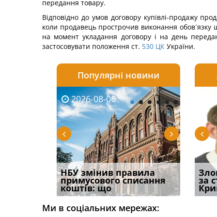
передання товару.
Відповідно до умов договору купівлі-продажу пр
коли продавець прострочив виконання обов´язку щ
на момент укладання договору і на день передан
застосовувати положення ст.
530
ЦК
України.
Популярні новини
2026-08-06
2026-08-03
2026-
20
і
НБУ змінив правила
Водії можуть отримати
Якщо с
Зло
способом
примусового списання
компенсацію за
відшк
за 
вих
коштів: що
незаконні дії
наявні
Кри
Ми в соціальних мережах: