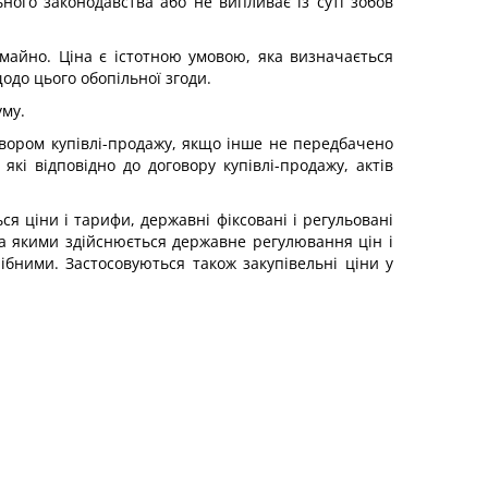
ого законодавства або не випливає із суті зобов
майно. Ціна є істотною умовою, яка визначається
одо цього обопільної згоди.
уму.
овором купівлі-продажу, якщо інше не передбачено
кі відповідно до договору купівлі-продажу, актів
ся ціни і тарифи, державні фіксовані і регульовані
 за якими здійснюється державне регулювання цін і
ібними. Застосовуються також закупівельні ціни у