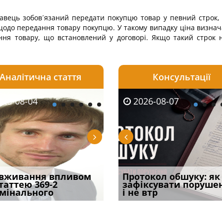
одавець зобов´язаний передати покупцю товар у певний строк,
одо передання товару покупцю. У такому випадку ціна визнача
ня товару, що встановлений у договорі. Якщо такий строк не
Аналітична стаття
Консультації
08-06
26-08-04
2026-08-05
2026-08-06
2026-08-04
2026-08-07
2026-07-30
уд встановив для
вживання впливом
Штраф, догана чи
Документи, на яких не
Переоформлення
Протокол обшуку: як
Восьмий ААС фак
одування шкоди
статтею 369-2
в’язниця: що загрожує
проставляється
відстрочки за іншою
зафіксувати поруше
підтвердив, що 
с
мінального
лікарю за р
апостиль: пер
підставою: нов
і не втр
може скас