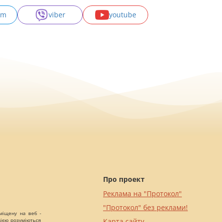
am
viber
youtube
Про проект
Реклама на "Протокол"
"Протокол" без реклами!
міщену на веб -
цією розуміються
Карта сайту