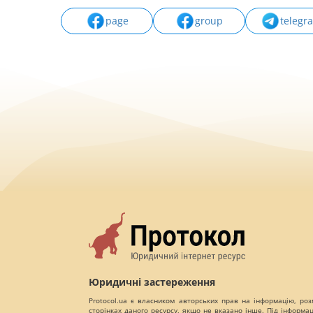
page
group
telegr
Юридичні застереження
Protocol.ua є власником авторських прав на інформацію, роз
сторінках даного ресурсу, якщо не вказано інше. Під інформа