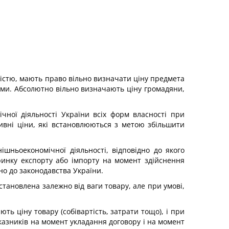
ністю, мають право вільно визначати ціну предмета
ми. Абсолютно вільно визначають ціну громадяни,
ної діяльності України всіх форм власності при
тивні ціни, які встановлюються з метою збільшити
шньоекономічної діяльності, відповідно до якого
 ринку експорту або імпорту на момент здійснення
но до законодавства України.
становлена залежно від ваги товару, але при умові,
ть ціну товару (собівартість, затрати тощо), і при
оказників на момент укладання договору і на момент