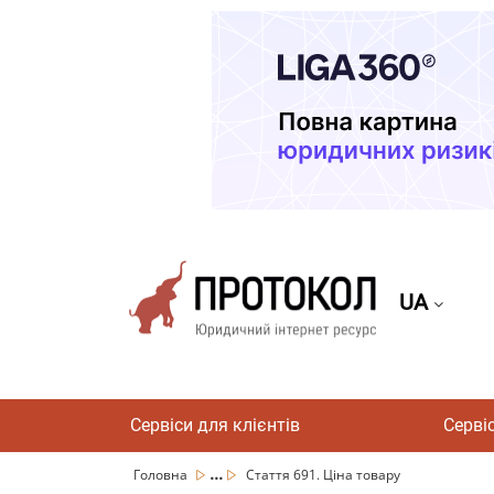
UA
Сервіси для клієнтів
Серві
...
Головна
Стаття 691. Ціна товару