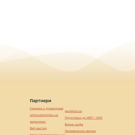
Партнери
Сережки з діамантами
pereklad.ua
alliancetechnika.ua
Підготовка до НМТ / ЗНО
миралинкс
Винна шафа
Веб мастер
Перевезення хворих
https://motokosmos.ua/