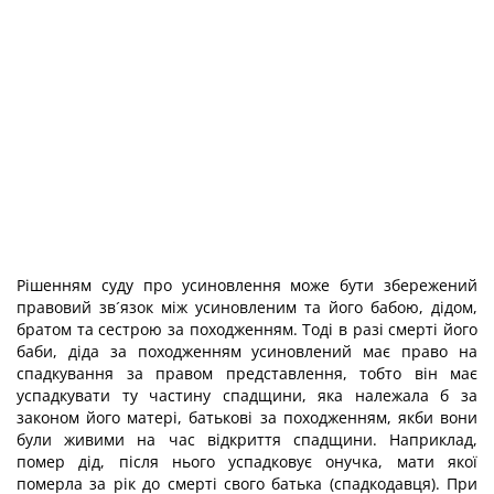
Рішенням суду про усиновлення може бути збережений
правовий зв´язок між усиновленим та його бабою, дідом,
братом та сестрою за походженням. Тоді в разі смерті його
баби, діда за походженням усиновлений має право на
спадкування за правом представлення, тобто він має
успадкувати ту частину спадщини, яка належала б за
законом його матері, батькові за походженням, якби вони
були живими на час відкриття спадщини. Наприклад,
помер дід, після нього успадковує онучка, мати якої
померла за рік до смерті свого батька (спадкодавця). При