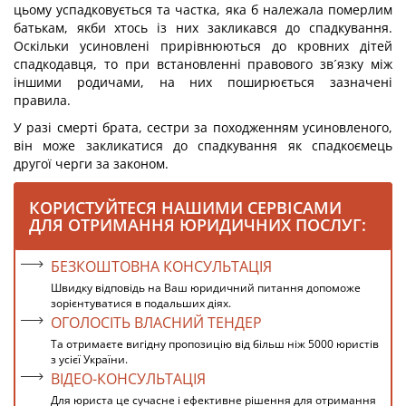
цьому успадковується та частка, яка б належала померлим
батькам, якби хтось із них закликався до спадкування.
Оскільки усиновлені прирівнюються до кровних дітей
спадкодавця, то при встановленні правового зв´язку між
іншими родичами, на них поширюється зазначені
правила.
У разі смерті брата, сестри за походженням усиновленого,
він може закликатися до спадкування як спадкоємець
другої черги за законом.
КОРИСТУЙТЕСЯ НАШИМИ СЕРВІСАМИ
ДЛЯ ОТРИМАННЯ ЮРИДИЧНИХ ПОСЛУГ:
БЕЗКОШТОВНА КОНСУЛЬТАЦІЯ
Швидку відповідь на Ваш юридичний питання допоможе
зорієнтуватися в подальших діях.
ОГОЛОСІТЬ ВЛАСНИЙ ТЕНДЕР
Та отримаєте вигідну пропозицію від більш ніж 5000 юристів
з усієї України.
ВІДЕО-КОНСУЛЬТАЦІЯ
Для юриста це сучасне і ефективне рішення для отримання