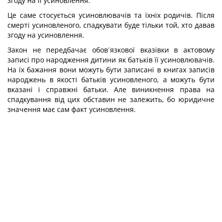
згоду на її усиновлення.
Це саме стосується усиновлювачів та їхніх родичів. Після
смерті усиновленого, спадкувати буде тільки той, хто давав
згоду на усиновлення.
Закон не передбачає обов´язкової вказівки в актовому
записі про народження дитини як батьків її усиновлювачів.
На їх бажання вони можуть бути записані в книгах записів
народжень в якості батьків усиновленого, а можуть бути
вказані і справжні батьки. Але виникнення права на
спадкування від цих обставин не залежить, бо юридичне
значення має сам факт усиновлення.