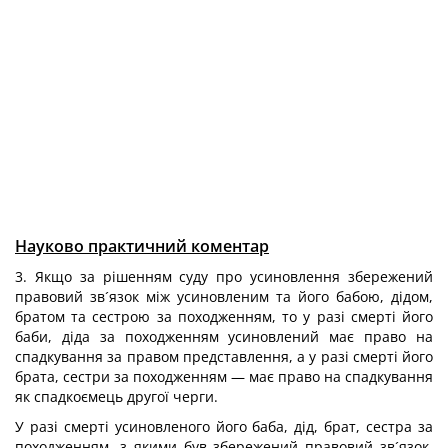
Науково практичний коментар
3. Якщо за рішенням суду про усиновлення збережений
правовий зв´язок між усиновленим та його бабою, дідом,
братом та сестрою за походженням, то у разі смерті його
баби, діда за походженням усиновлений має право на
спадкування за правом представлення, а у разі смерті його
брата, сестри за походженням — має право на спадкування
як спадкоємець другої черги.
У разі смерті усиновленого його баба, дід, брат, сестра за
походженням, з якими був збережений правовий зв´язок,