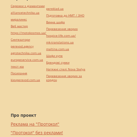
Сережки з діамантами
pereklad.ua
alliancetechnika.ua
Підготовка до НМТ / ЗНО
миралинкс
Винна шафа
Веб мастер
Перевезення хворих
https://motokosmos.ua/
hospice-life.com.ua/
Синтезатори
mk-translations.ua
perevod.agency
maltina.com.ua
agrotechnika.com.ua
Шафи купе
europeservice.com.ua
Брендові сумки
текст юа
Натяжні стелі Nova Stelya
Посилання
Перевезення хворих за
kievperevod.com.ua
кордон
Про проект
Реклама на "Протокол"
"Протокол" без реклами!