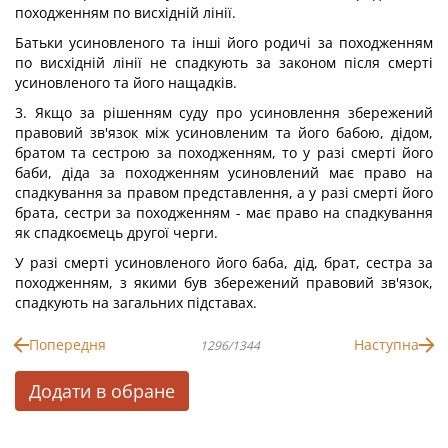
походженням по висхідній лінії.
Батьки усиновленого та інші його родичі за походженням
по висхідній лінії не спадкують за законом після смерті
усиновленого та його нащадків.
3. Якщо за рішенням суду про усиновлення збережений
правовий зв'язок між усиновленим та його бабою, дідом,
братом та сестрою за походженням, то у разі смерті його
баби, діда за походженням усиновлений має право на
спадкування за правом представлення, а у разі смерті його
брата, сестри за походженням - має право на спадкування
як спадкоємець другої черги.
У разі смерті усиновленого його баба, дід, брат, сестра за
походженням, з якими був збережений правовий зв'язок,
спадкують на загальних підставах.
Попередня
Наступна
1296/1344
Додати в обране