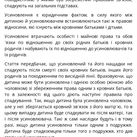
спадкують на загальних підставах.
Усиновлення є юридичним фактом, в силу якого між
дитиною й усиновлювачем встановлюються такі ж правові
відносини, які існують між кровними батьками і дітьми.
Усиновлені втрачають особисті і майнові права та обов
´язки по відношенню до своїх рідних батьків і кровних
родичів і набувають їх по відношенню до усиновлювачів та
їх родичів.
Стаття передбачає, що усиновлений та його нащадки не
спадкують після смерті своїх кровних батьків, інших його
родичів за походженням по висхідній лінії. Враховуючи, що
дитина може бути усиновлена і однією особою (жінкою або
чоловіком) зі збереженням права одним з кровних батьків,
то в залежності від цього діють наступні правила про
спадкування. Так, якщо дитина була усиновлена чоловіком,
але у неї зберігається кровний зв´язок з його матір´ю, то в
цьому випадку дитина буде спадкувати як після матері, так
і після усиновлювача. Такі ж самі наслідки будуть і в тому
разі, якщо дитина усиновлена тільки одним з подружжя.
Дитина буде спадкоємцем тільки того з подружжя, хто дав