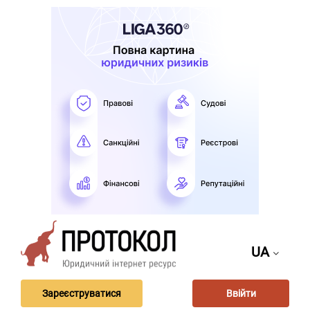
UA
Зареєструватися
Ввійти