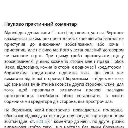
Науково практичний коментар
Відповідно до частини 1 статті, що коментується, боржник
вважається таким, що прострочив, якщо він або взагалі не
приступив до виконання зобов´язання, або хоча і
приступив, але не виконав його у встановлений договором
чи законом строк. При цьому треба враховувати, що у
зобов´язаннях, у яких кожна із сторін має і права і обов
´язки, відповідно, кожна із сторін є водночас і кредитором і
боржником: кредитором відносно того, що вона має
вимагати від іншої сторони, і боржником — відносно того,
що вона має вчинити на користь другої сторони. Отже, для
того, щоб правильно визначити правові наслідки
прострочення, необхідно чітко встановити, в якості
боржника чи кредитора діє сторона, яка прострочила.
На боржника, який прострочив, покладається, по-перше,
обов´язок відшкодувати кредитору завдані простроченням
збитки (див. ст.
623
ЦК
і коментар до неї) і, по-друге, ризик
випадкової (тобто такої, що настала без вини боржника)