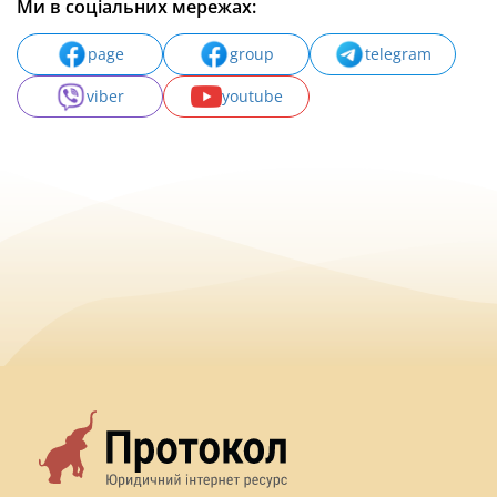
Ми в соціальних мережах:
page
group
telegram
viber
youtube