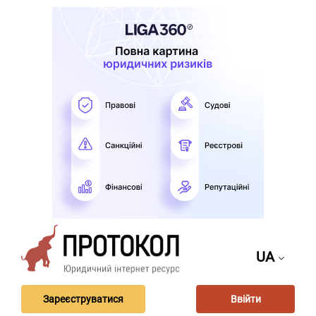
UA
Зареєструватися
Ввійти