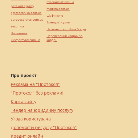
mk-translations.ua
perevod.agency
maltina.com.ua
agrotechnika.com.ua
Шафи купе
europeservice.com.ua
Брендові сумки
текст юа
Натяжні стелі Nova Stelya
Посилання
Перевезення хворих за
kievperevod.com.ua
кордон
Про проект
Реклама на "Протокол"
"Протокол" без реклами!
Карта сайту
Тендер на юридичну послугу
Угода користувача
Допомогти ресурсу "Протокол"
Кредит онлайн