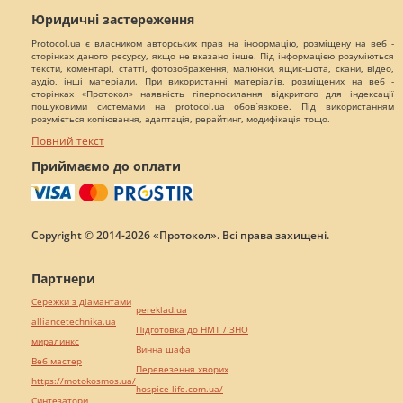
Юридичні застереження
Protocol.ua є власником авторських прав на інформацію, розміщену на веб -
сторінках даного ресурсу, якщо не вказано інше. Під інформацією розуміються
тексти, коментарі, статті, фотозображення, малюнки, ящик-шота, скани, відео,
аудіо, інші матеріали. При використанні матеріалів, розміщених на веб -
сторінках «Протокол» наявність гіперпосилання відкритого для індексації
пошуковими системами на protocol.ua обов`язкове. Під використанням
розуміється копіювання, адаптація, рерайтинг, модифікація тощо.
Повний текст
Приймаємо до оплати
Copyright © 2014-2026 «Протокол». Всі права захищені.
Партнери
Сережки з діамантами
pereklad.ua
alliancetechnika.ua
Підготовка до НМТ / ЗНО
миралинкс
Винна шафа
Веб мастер
Перевезення хворих
https://motokosmos.ua/
hospice-life.com.ua/
Синтезатори