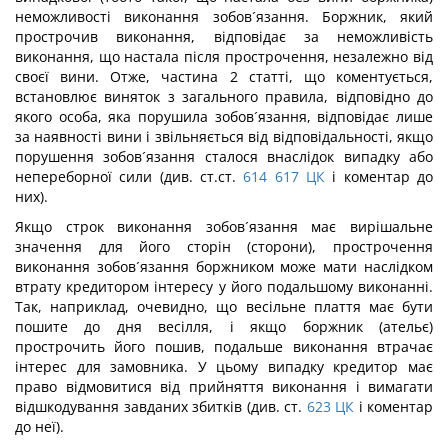
неможливості виконання зобов´язання. Боржник, який
прострочив виконання, відповідає за неможливість
виконання, що настала після прострочення, незалежно від
своєї вини. Отже, частина 2 статті, що коментується,
встановлює виняток з загального правила, відповідно до
якого особа, яка порушила зобов´язання, відповідає лише
за наявності вини і звільняється від відповідальності, якщо
порушення зобов´язання сталося внаслідок випадку або
непереборної сили (див. ст.ст.
614
617
ЦК
і коментар до
них).
Якщо строк виконання зобов´язання має вирішальне
значення для його сторін (сторони), прострочення
виконання зобов´язання боржником може мати наслідком
втрату кредитором інтересу у його подальшому виконанні.
Так, наприклад, очевидно, що весільне плаття має бути
пошите до дня весілля, і якщо боржник (ательє)
прострочить його пошив, подальше виконання втрачає
інтерес для замовника. У цьому випадку кредитор має
право відмовитися від прийняття виконання і вимагати
відшкодування завданих збитків (див. ст.
623
ЦК
і коментар
до неї).