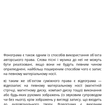
Фонограма є також одним із способів використання об´єкта
авторського права. Слова пісні і музика до неї не можуть
бути реалізовані, якщо вони не будуть певним чином
оприлюднені, найбільш поширеним способом чого є запис
на певному матеріальному носії.
в) таким же об´єктом суміжного права є відеограма —
відеозапис на певному матеріальному носії (магнітній
стрічці, магнітному диску, компакт-диску тощо) виконання
або будь-яких рухомих зображень (із звуковим супроводом
чи без нього), крім зображень у вигляді запису, що входить
до аудіовізуального твору. Відеограма є вихідним