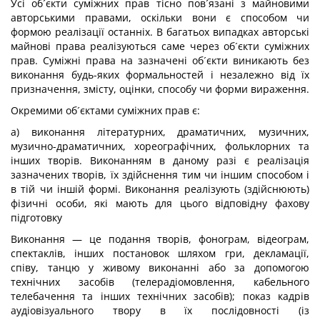
Усі об´єкти суміжних прав тісно пов´язані з майновими
авторськими правами, оскільки вони є способом чи
формою реалізації останніх. В багатьох випадках авторські
майнові права реалізуються саме через об´єкти суміжних
прав. Суміжні права на зазначені об´єкти виникають без
виконання будь-яких формальностей і незалежно від їх
призначення, змісту, оцінки, способу чи форми вираження.
Окремими об´єктами суміжних прав є:
а) виконання літературних, драматичних, музичних,
музично-драматичних, хореографічних, фольклорних та
інших творів. Виконанням в даному разі є реалізація
зазначених творів, їх здійснення тим чи іншим способом і
в тій чи іншій формі. Виконання реалізують (здійснюють)
фізичні особи, які мають для цього відповідну фахову
підготовку
Виконання — це подання творів, фонограм, відеограм,
спектаклів, інших постановок шляхом гри, декламації,
співу, танцю у живому виконанні або за допомогою
технічних засобів (телерадіомовлення, кабельного
телебачення та інших технічних засобів); показ кадрів
аудіовізуального твору в їх послідовності (із