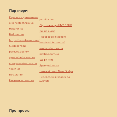
Партнери
Сережки з діамантами
pereklad.ua
alliancetechnika.ua
Підготовка до НМТ / ЗНО
миралинкс
Винна шафа
Веб мастер
Перевезення хворих
https://motokosmos.ua/
hospice-life.com.ua/
Синтезатори
mk-translations.ua
perevod.agency
maltina.com.ua
agrotechnika.com.ua
Шафи купе
europeservice.com.ua
Брендові сумки
текст юа
Натяжні стелі Nova Stelya
Посилання
Перевезення хворих за
kievperevod.com.ua
кордон
Про проект