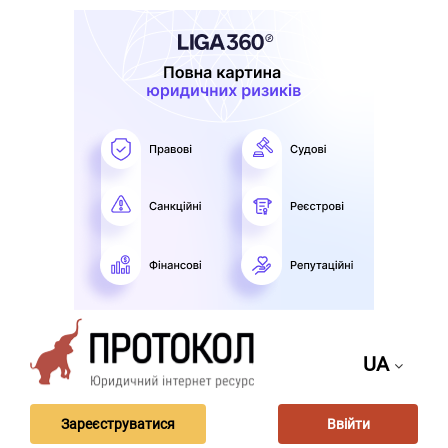
UA
Зареєструватися
Ввійти