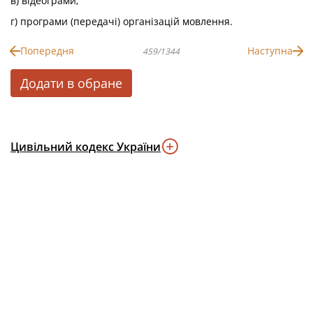
в) відеограми;
г) програми (передачі) організацій мовлення.
Попередня
Наступна
459/1344
Додати в обране
Цивільний кодекс України