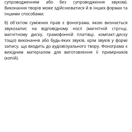
супроводженням або без супроводження звуком).
Виконання творів може здійснюватися й в інших формах та
іншими способами;
б) об´єктом суміжних прав є фонограма, якою визнається
звукозапис на відповідному носії (магнітній стрічці,
магнітному диску, грамофонній платівці, компакт-диску
тощо) виконання або будь-яких звуків, крім звуків у формі
запису, що входить до аудіовізуального твору. Фонограма є
вихідним матеріалом для виготовлення її примірників
(копій).