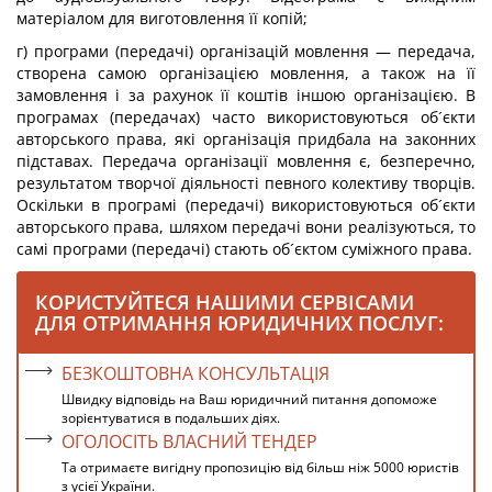
матеріалом для виготовлення її копій;
г) програми (передачі) організацій мовлення — передача,
створена самою організацією мовлення, а також на її
замовлення і за рахунок її коштів іншою організацією. В
програмах (передачах) часто використовуються об´єкти
авторського права, які організація придбала на законних
підставах. Передача організації мовлення є, безперечно,
результатом творчої діяльності певного колективу творців.
Оскільки в програмі (передачі) використовуються об´єкти
авторського права, шляхом передачі вони реалізуються, то
самі програми (передачі) стають об´єктом суміжного права.
КОРИСТУЙТЕСЯ НАШИМИ СЕРВІСАМИ
ДЛЯ ОТРИМАННЯ ЮРИДИЧНИХ ПОСЛУГ:
БЕЗКОШТОВНА КОНСУЛЬТАЦІЯ
Швидку відповідь на Ваш юридичний питання допоможе
зорієнтуватися в подальших діях.
ОГОЛОСІТЬ ВЛАСНИЙ ТЕНДЕР
Та отримаєте вигідну пропозицію від більш ніж 5000 юристів
з усієї України.