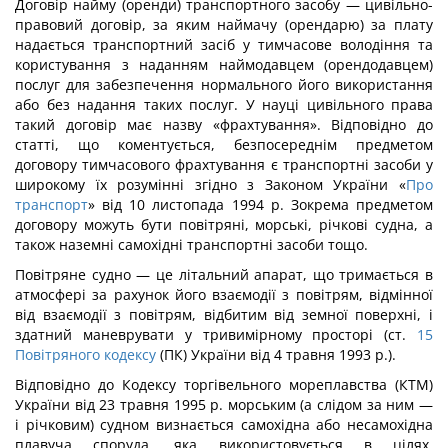
Договір найму (оренди) транспортного засобу — цивільно-
правовий договір, за яким наймачу (орендарю) за плату
надається транспортний засіб у тимчасове володіння та
користування з наданням наймодавцем (орендодавцем)
послуг для забезпечення нормального його використання
або без надання таких послуг. У науці цивільного права
такий договір має назву «фрахтування». Відповідно до
статті, що коментується, безпосереднім предметом
договору тимчасового фрахтування є транспортні засоби у
широкому їх розумінні згідно з Законом України «
Про
транспорт
» від 10 листопада 1994 р. Зокрема предметом
договору можуть бути повітряні, морські, річкові судна, а
також наземні самохідні транспортні засоби тощо.
Повітряне судно — це літальний апарат, що тримається в
атмосфері за рахунок його взаємодії з повітрям, відмінної
від взаємодії з повітрям, відбитим від земної поверхні, і
здатний маневрувати у тривимірному просторі (ст.
15
Повітряного кодексу
(ПК) України від 4 травня 1993 р.).
Відповідно до Кодексу торгівельного мореплавства (КТМ)
України від 23 травня 1995 р. морським (а слідом за ним —
і річковим) судном визнається самохідна або несамохідна
плавуча споруда, яка використовується в цілях,