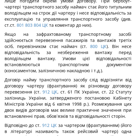
лише погодити окремі умови договору. При бербоут-
чартері транспортного засобу наймач стає його титульним
володільцем на строк дії чартеру і несе відповідальність за
експлуатацію та управляння транспортного засобу (див.
ст.ст.
801
803
804
ЦК
та коментар до них).
Якщо на зафрахтованому транспортному засобі
здійснюється перевезення пасажирів та вантажів третіх
осіб, перевізником стає наймач (ст.
800
ЦК
). Він несе
відповідальність за незбереження вантажу перед
володільцем вантажу. Умови цієї відповідальності
встановлюються транспортним документом
(коносаментом, залізничною накладною і т.д.).
Договір найму транспортного засобу слід відрізняти від
договору чартеру (фрахтування) як різновиду договору
перевезення (ст.
912
ЦК
, ст. 61 ПК України, ст. 22 Статуту
залізниць України, затвердженого постановою Кабінету
Міністрів України від 6 квітня 1998 р.). Розмежування цих
двох видів договорів має велике практичне значення при
встановленні прав, обов´язків та відповідальності сторін.
Відповідно до ст.
912
ЦК
за чартером (фрахтуванням) (його
в літературі називають також рейсовий чартер) одна