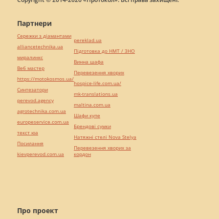
Партнери
Сережки з діамантами
pereklad.ua
alliancetechnika.ua
Підготовка до НМТ / ЗНО
миралинкс
Винна шафа
Веб мастер
Перевезення хворих
https://motokosmos.ua/
hospice-life.com.ua/
Синтезатори
mk-translations.ua
perevod.agency
maltina.com.ua
agrotechnika.com.ua
Шафи купе
europeservice.com.ua
Брендові сумки
текст юа
Натяжні стелі Nova Stelya
Посилання
Перевезення хворих за
kievperevod.com.ua
кордон
Про проект