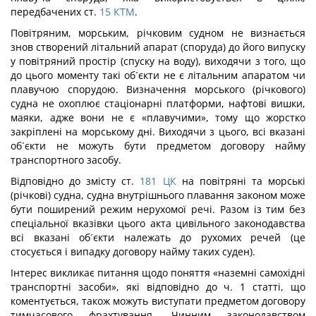
передбачених ст.
15
КТМ
.
Повітряним, морським, річковим судном не визнається
знов створений літальний апарат (споруда) до його випуску
у повітряний простір (спуску на воду), виходячи з того, що
до цього моменту такі об´єкти не є літальним апаратом чи
плавучою спорудою. Визначення морського (річкового)
судна не охоплює стаціонарні платформи, нафтові вишки,
маяки, адже вони не є «плавучими», тому що жорстко
закріплені на морському дні. Виходячи з цього, всі вказані
об´єкти не можуть бути предметом договору найму
транспортного засобу.
Відповідно до змісту ст.
181
ЦК
на повітряні та морські
(річкові) судна, судна внутрішнього плавання законом може
бути поширений режим нерухомої речі. Разом із тим без
спеціальної вказівки цього акта цивільного законодавства
всі вказані об´єкти належать до рухомих речей (це
стосується і випадку договору найму таких суден).
Інтерес викликає питання щодо поняття «наземні самохідні
транспортні засоби», які відповідно до ч. 1 статті, що
коментується, також можуть виступати предметом договору
тимчасового фрахтування. Чинним законодавством