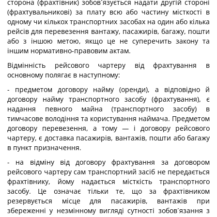
сторона (фрахтівник) зобов´язується надати другій стороні
(фрахтувальникові) за плату всю або частину місткості в
одному чи кількох транспортних засобах на один або кілька
рейсів для перевезення вантажу, пасажирів, багажу, пошти
або з іншою метою, якщо це не суперечить закону та
іншим нормативно-правовим актам.
Відмінність рейсового чартеру від фрахтування в
основному полягає в наступному:
- предметом договору найму (оренди), а відповідно й
договору найму транспортного засобу (фрахтування), є
надання певного майна (транспортного засобу) в
тимчасове володіння та користування наймача. Предметом
договору перевезення, а тому — і договору рейсового
чартеру, є доставка пасажирів, вантажів, пошти або багажу
в пункт призначення.
- на відміну від договору фрахтування за договором
рейсового чартеру сам транспортний засіб не передається
фрахтівнику, йому надається місткість транспортного
засобу. Це означає тільки те, що за фрахтівником
резервується місце для пасажирів, вантажів при
збереженні у незмінному вигляді сутності зобов´язання з