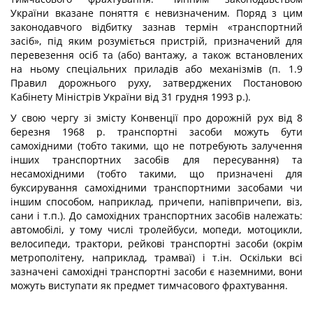
України вказане поняття є невизначеним. Поряд з цим
законодавчого відбитку зазнав термін «транспортний
засіб», під яким розуміється пристрій, призначений для
перевезення осіб та (або) вантажу, а також встановлених
на ньому спеціальних приладів або механізмів (п. 1.9
Правил дорожнього руху, затверджених Постановою
Кабінету Міністрів України від 31 грудня 1993 р.).
У свою чергу зі змісту Конвенції про дорожній рух від 8
березня 1968 р. транспортні засоби можуть бути
самохідними (тобто такими, що не потребують залучення
інших транспортних засобів для пересування) та
несамохідними (тобто такими, що призначені для
буксирування самохідними транспортними засобами чи
іншим способом, наприклад, причепи, напівпричепи, віз,
сани і т.п.). До самохідних транспортних засобів належать:
автомобілі, у тому числі тролейбуси, мопеди, мотоцикли,
велосипеди, трактори, рейкові транспортні засоби (окрім
метрополітену, наприклад, трамваї) і т.ін. Оскільки всі
зазначені самохідні транспортні засоби є наземними, вони
можуть виступати як предмет тимчасового фрахтування.