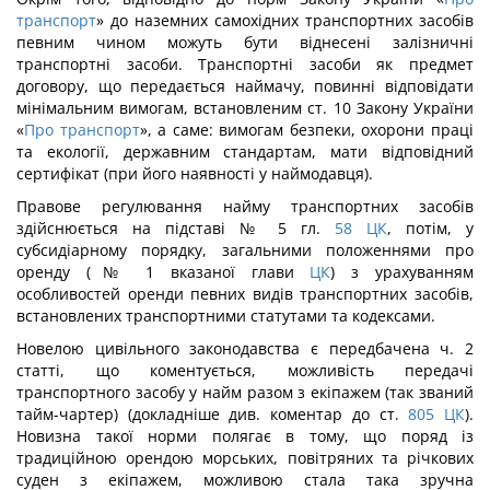
транспорт
» до наземних самохідних транспортних засобів
певним чином можуть бути віднесені залізничні
транспортні засоби. Транспортні засоби як предмет
договору, що передається наймачу, повинні відповідати
мінімальним вимогам, встановленим ст. 10 Закону України
«
Про транспорт
», а саме: вимогам безпеки, охорони праці
та екології, державним стандартам, мати відповідний
сертифікат (при його наявності у наймодавця).
Правове регулювання найму транспортних засобів
здійснюється на підставі № 5 гл.
58
ЦК
, потім, у
субсидіарному порядку, загальними положеннями про
оренду (№ 1 вказаної глави
ЦК
) з урахуванням
особливостей оренди певних видів транспортних засобів,
встановлених транспортними статутами та кодексами.
Новелою цивільного законодавства є передбачена ч. 2
статті, що коментується, можливість передачі
транспортного засобу у найм разом з екіпажем (так званий
тайм-чартер) (докладніше див. коментар до ст.
805
ЦК
).
Новизна такої норми полягає в тому, що поряд із
традиційною орендою морських, повітряних та річкових
суден з екіпажем, можливою стала така зручна