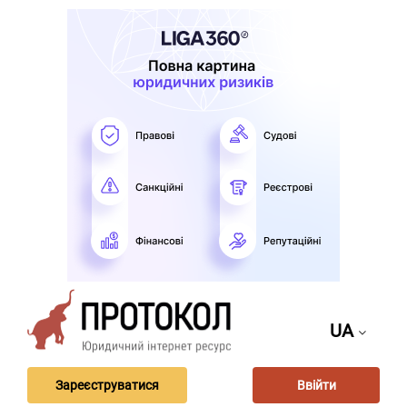
UA
Зареєструватися
Ввійти