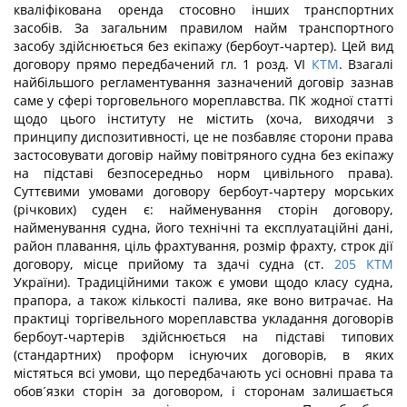
кваліфікована оренда стосовно інших транспортних
засобів. За загальним правилом найм транспортного
засобу здійснюється без екіпажу (бербоут-чартер). Цей вид
договору прямо передбачений гл. 1 розд. VI
КТМ
. Взагалі
найбільшого регламентування зазначений договір зазнав
саме у сфері торговельного мореплавства. ПК жодної статті
щодо цього інституту не містить (хоча, виходячи з
принципу диспозитивності, це не позбавляє сторони права
застосовувати договір найму повітряного судна без екіпажу
на підставі безпосередньо норм цивільного права).
Суттєвими умовами договору бербоут-чартеру морських
(річкових) суден є: найменування сторін договору,
найменування судна, його технічні та експлуатаційні дані,
район плавання, ціль фрахтування, розмір фрахту, строк дії
договору, місце прийому та здачі судна (ст.
205
КТМ
України). Традиційними також є умови щодо класу судна,
прапора, а також кількості палива, яке воно витрачає. На
практиці торгівельного мореплавства укладання договорів
бербоут-чартерів здійснюється на підставі типових
(стандартних) проформ існуючих договорів, в яких
містяться всі умови, що передбачають усі основні права та
обов´язки сторін за договором, і сторонам залишається