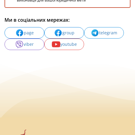
виконавця для Вашої юридичної мети
Ми в соціальних мережах:
page
group
telegram
viber
youtube