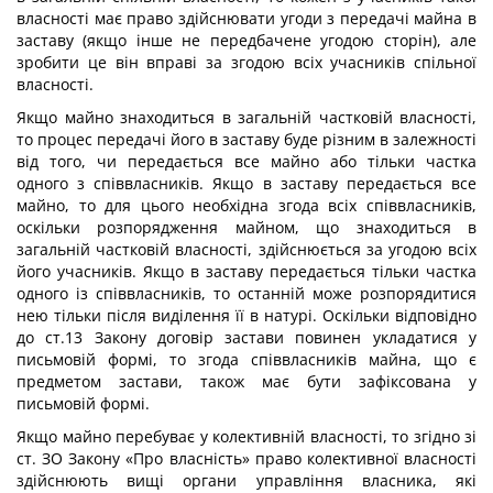
власності має право здійснювати угоди з передачі майна в
заставу (якщо інше не передбачене угодою сторін), але
зробити це він вправі за згодою всіх учасників спільної
власності.
Якщо майно знаходиться в загальній частковій власності,
то процес передачі його в заставу буде різним в залежності
від того, чи передається все майно або тільки частка
одного з співвласників. Якщо в заставу передається все
майно, то для цього необхідна згода всіх співвласників,
оскільки розпорядження майном, що знаходиться в
загальній частковій власності, здійснюється за угодою всіх
його учасників. Якщо в заставу передається тільки частка
одного із співвласників, то останній може розпорядитися
нею тільки після виділення її в натурі. Оскільки відповідно
до ст.13 Закону договір застави повинен укладатися у
письмовій формі, то згода співвласників майна, що є
предметом застави, також має бути зафіксована у
письмовій формі.
Якщо майно перебуває у колективній власності, то згідно зі
ст. ЗО Закону «Про власність» право колективної власності
здійснюють вищі органи управління власника, які