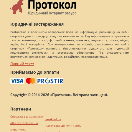
Юридичні застереження
Protocol.ua є власником авторських прав на інформацію, розміщену на веб -
сторінках даного ресурсу, якщо не вказано інше. Під інформацією розуміються
тексти, коментарі, статті, фотозображення, малюнки, ящик-шота, скани, відео,
аудіо, інші матеріали. При використанні матеріалів, розміщених на веб -
сторінках «Протокол» наявність гіперпосилання відкритого для індексації
пошуковими системами на protocol.ua обов`язкове. Під використанням
розуміється копіювання, адаптація, рерайтинг, модифікація тощо.
Повний текст
Приймаємо до оплати
Copyright © 2014-2026 «Протокол». Всі права захищені.
Партнери
Сережки з діамантами
pereklad.ua
alliancetechnika.ua
Підготовка до НМТ / ЗНО
миралинкс