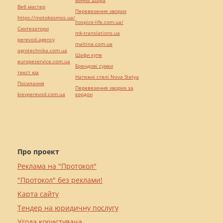
Винна шафа
Веб мастер
Перевезення хворих
https://motokosmos.ua/
hospice-life.com.ua/
Синтезатори
mk-translations.ua
perevod.agency
maltina.com.ua
agrotechnika.com.ua
Шафи купе
europeservice.com.ua
Брендові сумки
текст юа
Натяжні стелі Nova Stelya
Посилання
Перевезення хворих за
kievperevod.com.ua
кордон
Про проект
Реклама на "Протокол"
"Протокол" без реклами!
Карта сайту
Тендер на юридичну послугу
Угода користувача