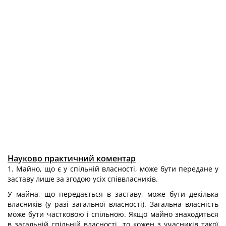
Науково практичний коментар
1. Майно, що є у спільній власності, може бути передане у
заставу лише за згодою усіх співвласників.
У майна, що передається в заставу, може бути декілька
власників (у разі загальної власності). Загальна власність
може бути частковою і спільною. Якщо майно знаходиться
в загальній спільній власності, то кожен з учасників такої