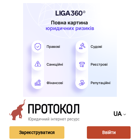
UA
Зареєструватися
Ввійти