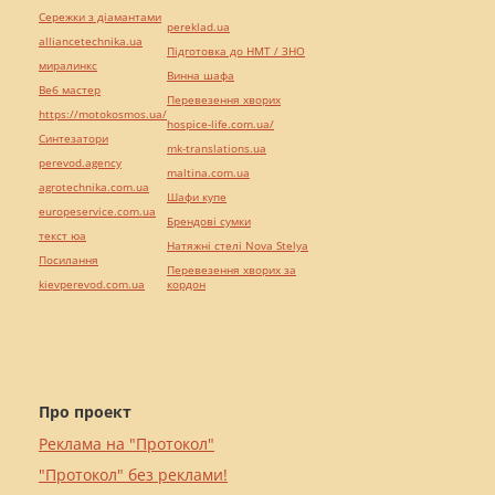
Сережки з діамантами
pereklad.ua
alliancetechnika.ua
Підготовка до НМТ / ЗНО
миралинкс
Винна шафа
Веб мастер
Перевезення хворих
https://motokosmos.ua/
hospice-life.com.ua/
Синтезатори
mk-translations.ua
perevod.agency
maltina.com.ua
agrotechnika.com.ua
Шафи купе
europeservice.com.ua
Брендові сумки
текст юа
Натяжні стелі Nova Stelya
Посилання
Перевезення хворих за
kievperevod.com.ua
кордон
Про проект
Реклама на "Протокол"
"Протокол" без реклами!