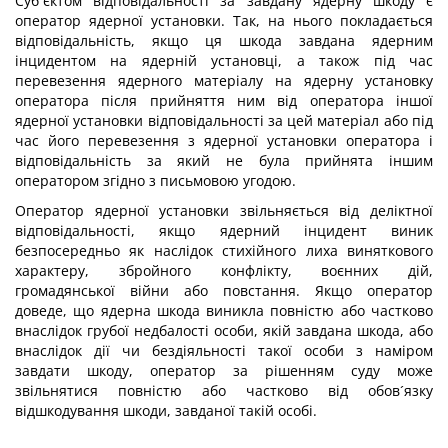
Суб´єктом відповідальності за завдану ядерну шкоду є
оператор ядерної установки. Так, на нього покладається
відповідальність, якщо ця шкода завдана ядерним
інцидентом на ядерній установці, а також під час
перевезення ядерного матеріалу на ядерну установку
оператора після прийняття ним від оператора іншої
ядерної установки відповідальності за цей матеріал або під
час його перевезення з ядерної установки оператора і
відповідальність за який не була прийнята іншим
оператором згідно з письмовою угодою.
Оператор ядерної установки звільняється від деліктної
відповідальності, якщо ядерний інцидент виник
безпосередньо як наслідок стихійного лиха виняткового
характеру, збройного конфлікту, воєнних дій,
громадянської війни або повстання. Якщо оператор
доведе, що ядерна шкода виникла повністю або частково
внаслідок грубої недбалості особи, якій завдана шкода, або
внаслідок дії чи бездіяльності такої особи з наміром
завдати шкоду, оператор за рішенням суду може
звільнятися повністю або частково від обов´язку
відшкодування шкоди, завданої такій особі.