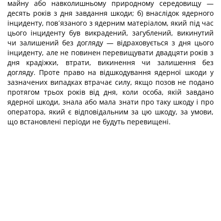
майну або навколишньому природному середовищу —
десять років з дня завдання шкоди; б) внаслідок ядерного
інциденту, пов´язаного з ядерним матеріалом, який під час
цього інциденту був викрадений, загублений, викинутий
чи залишений без догляду — відраховується з дня цього
інциденту, але не повинен перевищувати двадцяти років з
дня крадіжки, втрати, викинення чи залишення без
догляду. Проте право на відшкодування ядерної шкоди у
зазначених випадках втрачає силу, якщо позов не подано
протягом трьох років від дня, коли особа, якій завдано
ядерної шкоди, знала або мала знати про таку шкоду і про
оператора, який є відповідальним за цю шкоду, за умови,
що встановлені періоди не будуть перевищені.