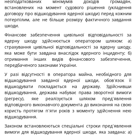
неоподаткованих мінімумів доходів громадян,
встановлених на момент судового рішення (укладення
договору про відшкодування ядерної шкоди) перед кожним
потерпілим, але не більше розміру фактичного завдання
шкоди.
Фінансове забезпечення цивільної відповідальності за
ядерну шкоду здійснюється оператором шляхом: а)
страхування цивільної відповідальності за ядерну шкоду,
яка може бути завдана внаслідок ядерного інциденту; б)
отримання інших видів фінансового забезпечення,
передбаченого законами України.
У разі відсутності в оператора майна, необхідного для
відшкодування завданої ядерної шкоди, обов´язок її
відшкодувати покладається на державу. Здійснивши
відшкодування, держава набуває права зворотної вимоги
(регресу), яке реалізується шляхом пред´явлення
відповідного виконавчого документа до виконання на свою
користь протягом п´яти років з моменту здійснення нею
відшкодування.
Законом встановлюються спеціальні строки пред´явлення
вимоги для відшкодування ядерної шкоди, яка завдана: а)