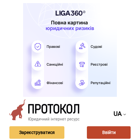
UA
Зареєструватися
Ввійти