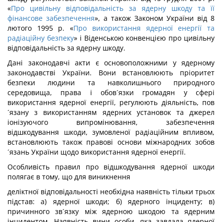
«
Про цивільну відповідальність за ядерну шкоду та її
фінансове забезпечення
», а також Законом України від 8
лютого 1995 р. «
Про використання ядерної енергії та
радіаційну безпеку
» і Віденською конвенцією про цивільну
відповідальність за ядерну шкоду.
Дані законодавчі акти є основоположними у ядерному
законодавстві України. Вони встановлюють пріоритет
безпеки людини та навколишнього природного
середовища, права і обов´язки громадян у сфері
використання ядерної енергії, регулюють діяльність, пов
´язану з використанням ядерних установок та джерел
іонізуючого випромінювання, забезпечення
відшкодування шкоди, зумовленої радіаційним впливом,
встановлюють також правові основи міжнародних зобов
´язань України щодо використання ядерної енергії.
Особливість правил про відшкодування ядерної шкоди
полягає в тому, що для виникнення
деліктної відповідальності необхідна наявність тільки трьох
підстав: а) ядерної шкоди; б) ядерного інциденту; в)
причинного зв´язку між ядерною шкодою та ядерним
інцидентом. Наявність вини особи, яка завдала ядерної