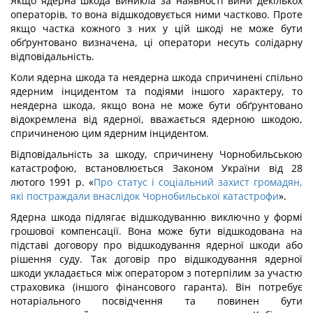
Якщо ядерна шкода виникла за наявності вини декількох
операторів, то вона відшкодовується ними частково. Проте
якщо частка кожного з них у цій шкоді не може бути
обґрунтовано визначена, ці оператори несуть солідарну
відповідальність.
Коли ядерна шкода та неядерна шкода спричинені спільно
ядерним інцидентом та подіями іншого характеру, то
неядерна шкода, якщо вона не може бути обґрунтовано
відокремлена від ядерної, вважається ядерною шкодою,
спричиненою цим ядерним інцидентом.
Відповідальність за шкоду, спричинену Чорнобильською
катастрофою, встановлюється Законом України від 28
лютого 1991 р. «
Про статус і соціальний захист громадян,
які постраждали внаслідок Чорнобильської катастрофи
».
Ядерна шкода підлягає відшкодуванню виключно у формі
грошової компенсації. Вона може бути відшкодована на
підставі договору про відшкодування ядерної шкоди або
рішення суду. Так договір про відшкодування ядерної
шкоди укладається між оператором з потерпілим за участю
страховика (іншого фінансового гаранта). Він потребує
нотаріального посвідчення та повинен бути