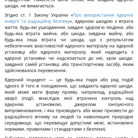
шкоди, не вимагається.
Згідно ст. 1 Закону України «
Про використання ядерної
енергії та радіаційну безпеку
», ядерною шкодою є втрата
життя, будь-які ушкодження, завдані здоров´ю людини, або
будь-яка втрата майна, або шкода, завдана майну, або
будь-яка інша втрата чи шкода, що є результатом
небезпечних властивостей ядерного матеріалу на ядерній
установці або ядерного матеріалу, який надходить з
ядерної установки чи надсилається до неї, крім шкоди,
завданої самій установці або транспортному засобу, яким
здійснювалося перевезення.
Ядерний інцидент — це будь-яка подія або ряд подій
одного й того ж походження, що завдають ядерної шкоди,
який може мати форму прояву, наприклад, радіаційної
аварії (події, внаслідок якої втрачено контроль над
ядерною установкою, джерелом іонізуючого
випромінювання, і яка призводить або може призвести до
радіаційного впливу на людей та навколишнє природне
середовище, що перевищує допустимі межі, встановлені
нормами, правилами і стандартами з безпеки).