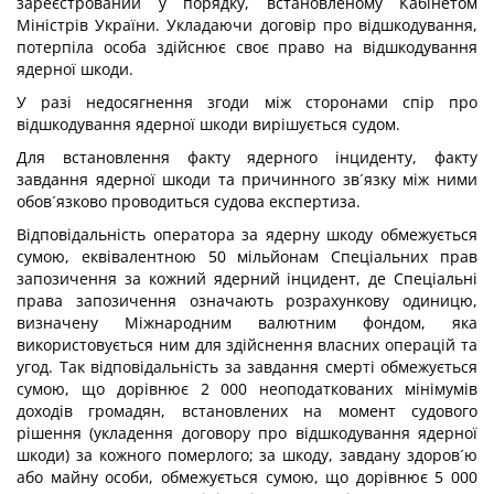
зареєстрований у порядку, встановленому Кабінетом
Міністрів України. Укладаючи договір про відшкодування,
потерпіла особа здійснює своє право на відшкодування
ядерної шкоди.
У разі недосягнення згоди між сторонами спір про
відшкодування ядерної шкоди вирішується судом.
Для встановлення факту ядерного інциденту, факту
завдання ядерної шкоди та причинного зв´язку між ними
обов´язково проводиться судова експертиза.
Відповідальність оператора за ядерну шкоду обмежується
сумою, еквівалентною 50 мільйонам Спеціальних прав
запозичення за кожний ядерний інцидент, де Спеціальні
права запозичення означають розрахункову одиницю,
визначену Міжнародним валютним фондом, яка
використовується ним для здійснення власних операцій та
угод. Так відповідальність за завдання смерті обмежується
сумою, що дорівнює 2 000 неоподаткованих мінімумів
доходів громадян, встановлених на момент судового
рішення (укладення договору про відшкодування ядерної
шкоди) за кожного померлого; за шкоду, завдану здоров´ю
або майну особи, обмежується сумою, що дорівнює 5 000