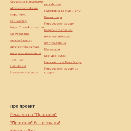
Сережки з діамантами
pereklad.ua
alliancetechnika.ua
Підготовка до НМТ / ЗНО
миралинкс
Винна шафа
Веб мастер
Перевезення хворих
https://motokosmos.ua/
hospice-life.com.ua/
Синтезатори
mk-translations.ua
perevod.agency
maltina.com.ua
agrotechnika.com.ua
Шафи купе
europeservice.com.ua
Брендові сумки
текст юа
Натяжні стелі Nova Stelya
Посилання
Перевезення хворих за
kievperevod.com.ua
кордон
Про проект
Реклама на "Протокол"
"Протокол" без реклами!
Карта сайту