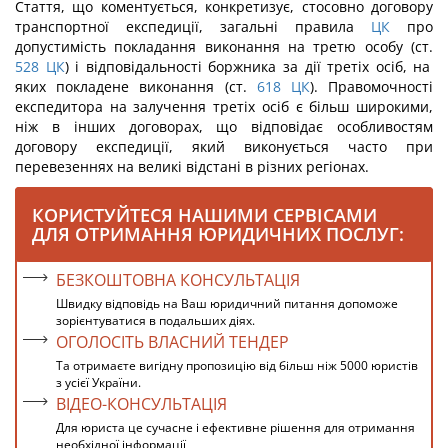
Стаття, що коментується, конкретизує, стосовно договору
транспортної експедиції, загальні правила
ЦК
про
допустимість покладання виконання на третю особу (ст.
528
ЦК
) і відповідальності боржника за дії третіх осіб, на
яких покладене виконання (ст.
618
ЦК
). Правомочності
експедитора на залучення третіх осіб є більш широкими,
ніж в інших договорах, що відповідає особливостям
договору експедиції, який виконується часто при
перевезеннях на великі відстані в різних регіонах.
КОРИСТУЙТЕСЯ НАШИМИ СЕРВІСАМИ
ДЛЯ ОТРИМАННЯ ЮРИДИЧНИХ ПОСЛУГ:
БЕЗКОШТОВНА КОНСУЛЬТАЦІЯ
Швидку відповідь на Ваш юридичний питання допоможе
зорієнтуватися в подальших діях.
ОГОЛОСІТЬ ВЛАСНИЙ ТЕНДЕР
Та отримаєте вигідну пропозицію від більш ніж 5000 юристів
з усієї України.
ВІДЕО-КОНСУЛЬТАЦІЯ
Для юриста це сучасне і ефективне рішення для отримання
необхідної інформації