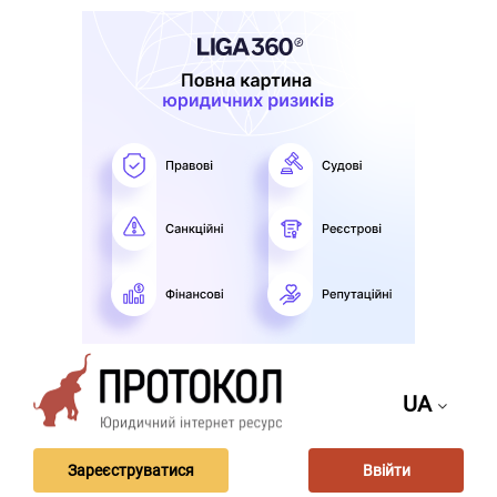
UA
Зареєструватися
Ввійти