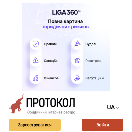
UA
Зареєструватися
Ввійти