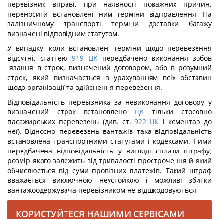
перевізник вправі, при наявності поважних причин,
переносити встановлені ним терміни відправлення. На
залізничному транспорті терміни доставки багажу
визначені відповідним статутом.
У випадку, коли встановлені терміни щодо перевезення
відсутні, статтею
919
ЦК
передбачено виконання зобов
´язання в строк, визначений договором, або в розумний
строк, який визначається з урахуванням всіх обставин
щодо організації та здійснення перевезення.
Відповідальність перевізника за невиконання договору у
визначений строк встановлено
ЦК
тільки стосовно
пасажирських перевезень (див. ст.
922
ЦК
і коментар до
неї). Відносно перевезень вантажів така відповідальність
встановлена транспортними статутами і кодексами. Ними
передбачена відповідальність у вигляді сплати штрафу,
розмір якого залежить від тривалості прострочення й який
обчислюється від суми провізних платежів. Такий штраф
вважається виключною неустойкою і можливі збитки
вантажоодержувача перевізником не відшкодовуються.
КОРИСТУЙТЕСЯ НАШИМИ СЕРВІСАМИ