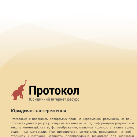
Юридичні застереження
Protocol.ua є власником авторських прав на інформацію, розміщену на веб -
сторінках даного ресурсу, якщо не вказано інше. Під інформацією розуміються
тексти, коментарі, статті, фотозображення, малюнки, ящик-шота, скани, відео,
аудіо, інші матеріали. При використанні матеріалів, розміщених на веб -
сторінках «Протокол» наявність гіперпосилання відкритого для індексації