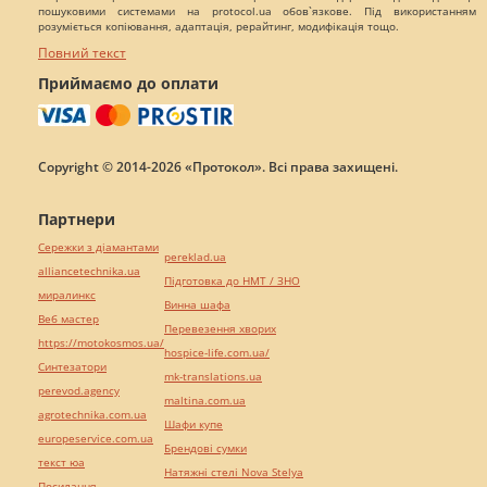
пошуковими системами на protocol.ua обов`язкове. Під використанням
розуміється копіювання, адаптація, рерайтинг, модифікація тощо.
Повний текст
Приймаємо до оплати
Copyright © 2014-2026 «Протокол». Всі права захищені.
Партнери
Сережки з діамантами
pereklad.ua
alliancetechnika.ua
Підготовка до НМТ / ЗНО
миралинкс
Винна шафа
Веб мастер
Перевезення хворих
https://motokosmos.ua/
hospice-life.com.ua/
Синтезатори
mk-translations.ua
perevod.agency
maltina.com.ua
agrotechnika.com.ua
Шафи купе
europeservice.com.ua
Брендові сумки
текст юа
Натяжні стелі Nova Stelya
Посилання