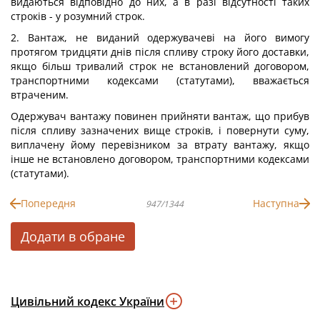
видаються відповідно до них, а в разі відсутності таких
строків - у розумний строк.
2. Вантаж, не виданий одержувачеві на його вимогу
протягом тридцяти днів після спливу строку його доставки,
якщо більш тривалий строк не встановлений договором,
транспортними кодексами (статутами), вважається
втраченим.
Одержувач вантажу повинен прийняти вантаж, що прибув
після спливу зазначених вище строків, і повернути суму,
виплачену йому перевізником за втрату вантажу, якщо
інше не встановлено договором, транспортними кодексами
(статутами).
Попередня
Наступна
947/1344
Додати в обране
Цивільний кодекс України