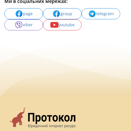
Ми в соціальних мережах:
page
group
telegram
viber
youtube