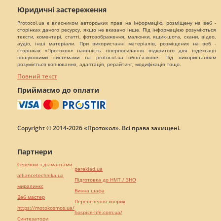
Юридичні застереження
Protocol.ua є власником авторських прав на інформацію, розміщену на веб -
сторінках даного ресурсу, якщо не вказано інше. Під інформацією розуміються
тексти, коментарі, статті, фотозображення, малюнки, ящик-шота, скани, відео,
аудіо, інші матеріали. При використанні матеріалів, розміщених на веб -
сторінках «Протокол» наявність гіперпосилання відкритого для індексації
пошуковими системами на protocol.ua обов`язкове. Під використанням
розуміється копіювання, адаптація, рерайтинг, модифікація тощо.
Повний текст
Приймаємо до оплати
Copyright © 2014-2026 «Протокол». Всі права захищені.
Партнери
Сережки з діамантами
pereklad.ua
alliancetechnika.ua
Підготовка до НМТ / ЗНО
миралинкс
Винна шафа
Веб мастер
Перевезення хворих
https://motokosmos.ua/
hospice-life.com.ua/
Синтезатори