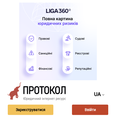
UA
Зареєструватися
Ввійти