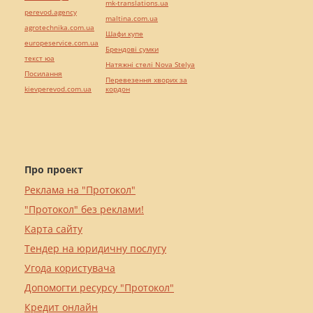
mk-translations.ua
perevod.agency
maltina.com.ua
agrotechnika.com.ua
Шафи купе
europeservice.com.ua
Брендові сумки
текст юа
Натяжні стелі Nova Stelya
Посилання
Перевезення хворих за
kievperevod.com.ua
кордон
Про проект
Реклама на "Протокол"
"Протокол" без реклами!
Карта сайту
Тендер на юридичну послугу
Угода користувача
Допомогти ресурсу "Протокол"
Кредит онлайн