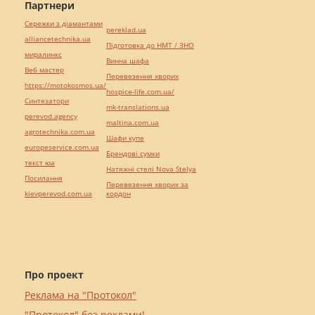
Партнери
Сережки з діамантами
pereklad.ua
alliancetechnika.ua
Підготовка до НМТ / ЗНО
миралинкс
Винна шафа
Веб мастер
Перевезення хворих
https://motokosmos.ua/
hospice-life.com.ua/
Синтезатори
mk-translations.ua
perevod.agency
maltina.com.ua
agrotechnika.com.ua
Шафи купе
europeservice.com.ua
Брендові сумки
текст юа
Натяжні стелі Nova Stelya
Посилання
Перевезення хворих за
kievperevod.com.ua
кордон
Про проект
Реклама на "Протокол"
"Протокол" без реклами!