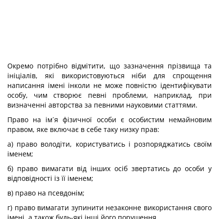
Окремо потрібно відмітити, що зазначення прізвища та
ініціалів, які використовуються ніби для спрощення
написання імені інколи не може повністю ідентифікувати
особу, чим створює певні проблеми, наприклад, при
визначенні авторства за певними науковими статтями.
Право на ім´я фізичної особи є особистим немайновим
правом, яке включає в себе таку низку прав:
а) право володіти, користуватись і розпоряджатись своїм
іменем;
б) право вимагати від інших осіб звертатись до особи у
відповідності із її іменем;
в) право на псевдонім;
г) право вимагати зупинити незаконне використання свого
імені, а також будь-які інші його порушення.