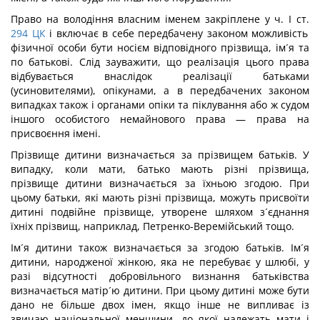
Право на володіння власним іменем закріплене у ч. І ст.
294
ЦК
і включає в себе передбачену законом можливість
фізичної особи бути носієм відповідного прізвища, ім´я та
по батькові. Слід зауважити, що реалізація цього права
відбувається внаслідок реалізації батьками
(усиновителями), опікунами, а в передбачених законом
випадках також і органами опіки та піклування або ж судом
іншого особистого немайнового права — права на
присвоєння імені.
Прізвище дитини визначається за прізвищем батьків. У
випадку, коли мати, батько мають різні прізвища,
прізвище дитини визначається за їхньою згодою. При
цьому батьки, які мають різні прізвища, можуть присвоїти
дитині подвійне прізвище, утворене шляхом з´єднання
їхніх прізвищ, наприклад, Петренко-Веремійський тощо.
Ім´я дитини також визначається за згодою батьків. Ім´я
дитини, народженої жінкою, яка не перебуває у шлюбі, у
разі відсутності добровільного визнання батьківства
визначається матір´ю дитини. При цьому дитині може бути
дано не більше двох імен, якщо інше не випливає із
звичаю національної меншини, до якої належать мати і