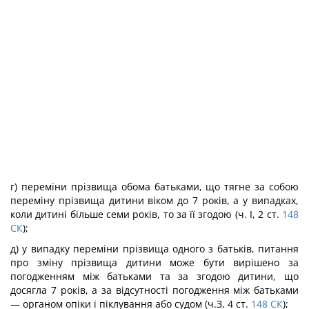
г) переміни прізвища обома батьками, що тягне за собою
переміну прізвища дитини віком до 7 років, а у випадках,
коли дитині більше семи років, то за її згодою (ч. І, 2 ст.
148
СК
);
д) у випадку переміни прізвища одного з батьків, питання
про зміну прізвища дитини може бути вирішено за
погодженням між батьками та за згодою дитини, що
досягла 7 років, а за відсутності погодження між батьками
— органом опіки і піклування або судом (ч.З, 4 ст.
148
СК
);