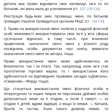
дитина має право відновити своє прізвище, ім´я та по
батькові, які вона мала до усиновлення (ст.
237
239
СК
).
Реєстрація будь-яких змін прізвища, імені, по батькові
громадян України провадиться органом РАЦС (ст.
144
СК
).
3. Право на використання імені полягає у наданій фізичній
особі можливості використовувати своє ім´я у всіх сферах
суспільних відносин, в тому числі, при вчиненні
правочинів, зазначенні свого імені у різного роду
посвідчень особи, документах про освіту, вимагати
зазначення свого імені як автора, тощо.
Право використання імені може здійснюватись як
безоплатно, так і за плату. Так, наприклад, коли ім´я стає
прототипом торгової марки, то і використання його
здійснюється на відповідних правових засадах («Довгань»,
«Смирнов», «Форд» тощо).
Що стосується використання імені фізичної особи в
літературних та інших творах як персонажа (дійової особи)
допускається лише за її згодою, а після її смерті — за
згодою її дітей, вдови (вдівця), а якщо їх немає, — батьків,
братів та сестер. Коли такого дозволу немає, то