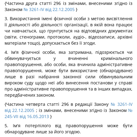
{Частина друга статті 296 із змінами, внесеними згідно із
Законом
№ 3261-IV від 22.12.2005
}
3. Використання імені фізичної особи з метою висвітлення
її діяльності або діяльності організації, в якій вона працює
чи навчається, що грунтується на відповідних документах
(звіти, стенограми, протоколи, аудіо-, відеозаписи, архівні
матеріали тощо), допускається без її згоди.
4. Ім'я фізичної особи, яка затримана, підозрюється чи
обвинувачується у вчиненні кримінального
правопорушення, або особи, яка вчинила адміністративне
правопорушення, може бути використане (обнародуване)
лише в разі набрання законної сили обвинувальним
вироком суду щодо неї або винесення постанови у справі
про адміністративне правопорушення та в інших випадках,
передбачених законом.
{Частина четверта статті 296 в редакції Закону
№ 3261-IV
від 22.12.2005
; із змінами, внесеними згідно із Законом
№
245-VII від 16.05.2013
}
5. Ім'я потерпілого від правопорушення може бути
обнародуване лише за його згодою.