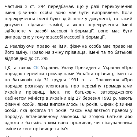
Частина 3 ст. 294 передбачає, що у разі перекручення
імені фізичної особи воно має бути виправлене. Коли
перекручення імені було здійснене у документі, то такий
документ підлягає заміні, а якщо перекручення імені
здійснене у засобі масової інформації, воно має бути
виправлене у тому ж засобі масової інформації.
2. Реалізуючи право на ім´я, фізична особа має право на
його зміну. Право на зміну прізвища, імені та по батькові
відповідно до ст. 295
ЦК, а також
СК
України, Указу Президента України «Про
порядок переміни громадянами України прізвищ, імен та
по батькові» від 31 грудня 1991 р. та Положення «Про
порядок розгляду клопотань про переміну громадянами
України прізвищ, імен, по батькові», затвердженого
Кабінетом Міністрів України від 27 березня 1993 р. мають
фізичні особи, яким виповнилось 16 років. Однак фізична
особа, яка досягла 14 років, також наділяється правом у
порядку, встановленому законом, за згодою батьків або
одного з батьків, з ким вона проживає, чи піклувальника
змінити своє прізвище та ім´я.