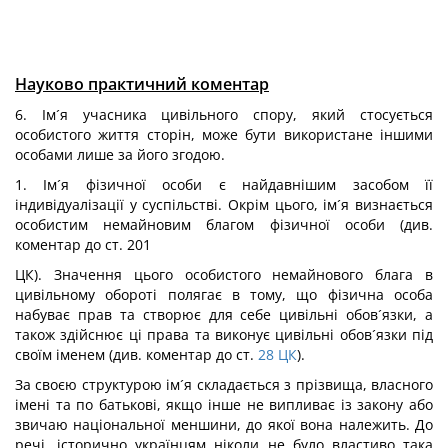
Науково практичний коментар
6. Ім´я учасника цивільного спору, який стосується
особистого життя сторін, може бути використане іншими
особами лише за його згодою.
1. Ім´я фізичної особи є найдавнішим засобом її
індивідуалізації у суспільстві. Окрім цього, ім´я визнається
особистим немайновим благом фізичної особи (див.
коментар до ст. 201
ЦК). Значення цього особистого немайнового блага в
цивільному обороті полягає в тому, що фізична особа
набуває прав та створює для себе цивільні обов´язки, а
також здійснює ці права та виконує цивільні обов´язки під
своїм іменем (див. коментар до ст.
28
ЦК
).
За своєю структурою ім´я складається з прізвища, власного
імені та по батькові, якщо інше не випливає із закону або
звичаю національної меншини, до якої вона належить. До
речі, історично українцям ніколи не було властиво така