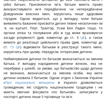
(або) батько. Присвоюючи ім´я, батьки мають право
використовувати ім´я передбачене чи непередбачене
Довідником власних імен, керуючись лише здоровим
глуздом. Однак видається, що у випадку, коли батьки
виявляють бажання присвоїти дитині певне «екзотичне» ім
´я, на кшталт, Плуг, Трактор, Усам Бен Ладен тощо, то
органи опіки та піклування або ж суд може враховуючи
засади розумності (див. коментар до ст. З
ЦК
), а також
вимоги до реалізації цивільного права (див. коментар до
ст.
13
ЦК
) відмовити батькам в реєстрації такого імені,
керуючись при цьому, передусім, інтересами дитини.
Найменування дитини по батькові визначається за іменем
батька. У випадку народження дитини жінкою, яка не
перебуває у шлюбі, за умови, що батьківство щодо дитини
не визнано, визначається за іменем особи, яку мати
дитини назвала її батьком. Однак згідно з Законом України
«
Про національні меншини
в Україні» дозволяється
громадянам, які слідують національним традиціям і не
мають звичаю фіксувати «по батькові», записувати у
паспорті дитини лише її прізвище та ім´я.