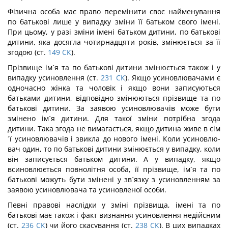
Фізична особа має право перемінити своє найменування
по батькові лише у випадку зміни її батьком свого імені.
При цьому, у разі зміни імені батьком дитини, по батькові
дитини, яка досягла чотирнадцяти років, змінюється за її
згодою (ст.
149
СК
).
Прізвище ім´я та по батькові дитини змінюється також і у
випадку усиновлення (ст.
231
СК
). Якщо усиновлювачами є
одночасно жінка та чоловік і якщо вони записуються
батьками дитини, відповідно змінюються прізвище та по
батькові дитини. За заявою усиновлювачів може бути
змінено ім´я дитини. Для такої зміни потрібна згода
дитини. Така згода не вимагається, якщо дитина живе в сім
´ї усиновлювачів і звикла до нового імені. Коли усиновлю-
вач один, то по батькові дитини змінюється у випадку, коли
він записується батьком дитини. А у випадку, якщо
всиновлюється повнолітня особа, її прізвище, ім´я та по
батькові можуть бути змінені у зв´язку з усиновленням за
заявою усиновлювача та усиновленої особи.
Певні правові наслідки у зміні прізвища, імені та по
батькові має також і факт визнання усиновлення недійсним
(ст.
236
СК
) чи його скасування (ст.
238
СК
). В цих випадках