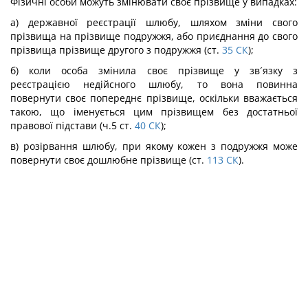
Фізичні особи можуть змінювати своє прізвище у випадках:
а) державної реєстрації шлюбу, шляхом зміни свого
прізвища на прізвище подружжя, або приєднання до свого
прізвища прізвище другого з подружжя (ст.
35
СК
);
б) коли особа змінила своє прізвище у зв´язку з
реєстрацією недійсного шлюбу, то вона повинна
повернути своє попереднє прізвище, оскільки вважається
такою, що іменується цим прізвищем без достатньої
правової підстави (ч.5 ст.
40
СК
);
в) розірвання шлюбу, при якому кожен з подружжя може
повернути своє дошлюбне прізвище (ст.
113
СК
).