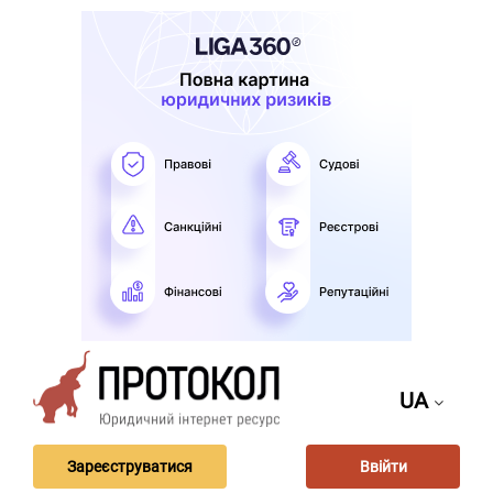
UA
Зареєструватися
Ввійти