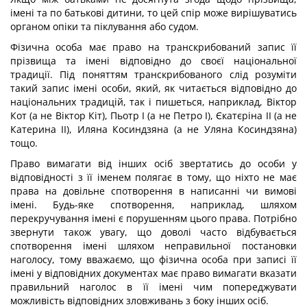
імені та по батькові дитини, то цей спір може вирішуватись
органом опіки та піклування або судом.
Фізична особа має право на транскрибований запис її
прізвища та імені відповідно до своєї національної
традиції. Під поняттям транскрибованого слід розуміти
такий запис імені особи, який, як читається відповідно до
національних традицій, так і пишеться, наприклад, Віктор
Кот (а не Віктор Кіт), Пьотр І (а не Петро І), Єкатєріна II (а не
Катерина II), Иляна Косиндзяна (а не Уляна Косиндзяна)
тощо.
Право вимагати від інших осіб звертатись до особи у
відповідності з її іменем полягає в тому, що ніхто не має
права на довільне спотворення в написанні чи вимові
імені. Будь-яке спотворення, наприклад, шляхом
перекручування імені є порушенням цього права. Потрібно
звернути також увагу, що доволі часто відбувається
спотворення імені шляхом неправильної постановки
наголосу, тому вважаємо, що фізична особа при записі її
імені у відповідних документах має право вимагати вказати
правильний наголос в її імені чим попереджувати
можливість відповідних зловживань з боку інших осіб.