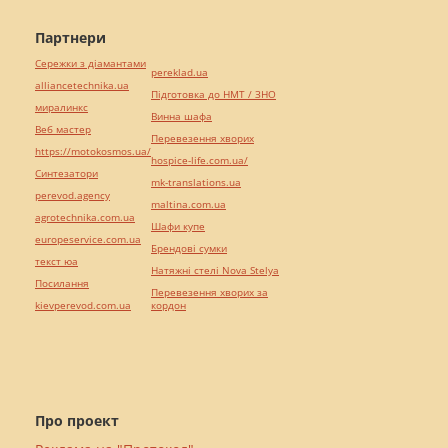
Партнери
Сережки з діамантами
pereklad.ua
alliancetechnika.ua
Підготовка до НМТ / ЗНО
миралинкс
Винна шафа
Веб мастер
Перевезення хворих
https://motokosmos.ua/
hospice-life.com.ua/
Синтезатори
mk-translations.ua
perevod.agency
maltina.com.ua
agrotechnika.com.ua
Шафи купе
europeservice.com.ua
Брендові сумки
текст юа
Натяжні стелі Nova Stelya
Посилання
Перевезення хворих за
kievperevod.com.ua
кордон
Про проект