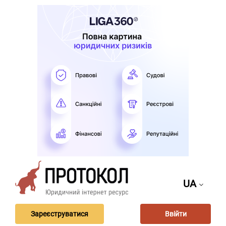
UA
Зареєструватися
Ввійти