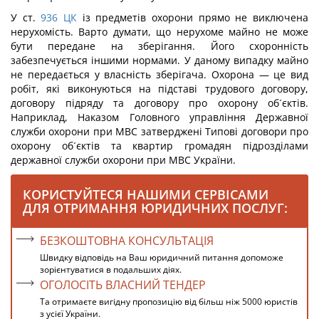
У ст.
936
ЦК
із предметів охорони прямо не виключена
нерухомість. Варто думати, що нерухоме майно не може
бути передане на зберігання. Його схоронність
забезпечується іншими нормами. У даному випадку майно
не передається у власність зберігача. Охорона — це вид
робіт, які виконуються на підставі трудового договору,
договору підряду та договору про охорону об´єктів.
Наприклад, Наказом Головного управління Державної
служби охорони при МВС затверджені Типові договори про
охорону об´єктів та квартир громадян підрозділами
державної служби охорони при МВС України.
КОРИСТУЙТЕСЯ НАШИМИ СЕРВІСАМИ
ДЛЯ ОТРИМАННЯ ЮРИДИЧНИХ ПОСЛУГ:
БЕЗКОШТОВНА КОНСУЛЬТАЦІЯ
Швидку відповідь на Ваш юридичний питання допоможе
зорієнтуватися в подальших діях.
ОГОЛОСІТЬ ВЛАСНИЙ ТЕНДЕР
Та отримаєте вигідну пропозицію від більш ніж 5000 юристів
з усієї України.