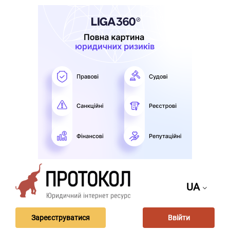
UA
Зареєструватися
Ввійти