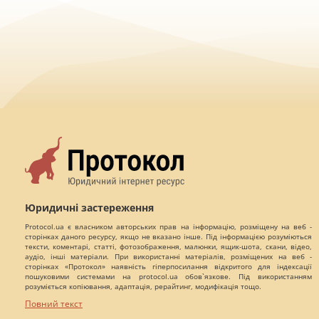
Юридичні застереження
Protocol.ua є власником авторських прав на інформацію, розміщену на веб -
сторінках даного ресурсу, якщо не вказано інше. Під інформацією розуміються
тексти, коментарі, статті, фотозображення, малюнки, ящик-шота, скани, відео,
аудіо, інші матеріали. При використанні матеріалів, розміщених на веб -
сторінках «Протокол» наявність гіперпосилання відкритого для індексації
пошуковими системами на protocol.ua обов`язкове. Під використанням
розуміється копіювання, адаптація, рерайтинг, модифікація тощо.
Повний текст