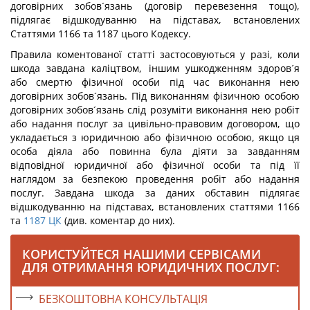
договірних зобов´язань (договір перевезення тощо),
підлягає відшкодуванню на підставах, встановлених
Статтями 1166 та 1187 цього Кодексу.
Правила коментованої статті застосовуються у разі, коли
шкода завдана каліцтвом, іншим ушкодженням здоров´я
або смертю фізичної особи під час виконання нею
договірних зобов´язань. Під виконанням фізичною особою
договірних зобов´язань слід розуміти виконання нею робіт
або надання послуг за цивільно-правовим договором, що
укладається з юридичною або фізичною особою, якщо ця
особа діяла або повинна була діяти за завданням
відповідної юридичної або фізичної особи та під її
наглядом за безпекою проведення робіт або надання
послуг. Завдана шкода за даних обставин підлягає
відшкодуванню на підставах, встановлених статтями 1166
та
1187
ЦК
(див. коментар до них).
КОРИСТУЙТЕСЯ НАШИМИ СЕРВІСАМИ
ДЛЯ ОТРИМАННЯ ЮРИДИЧНИХ ПОСЛУГ:
БЕЗКОШТОВНА КОНСУЛЬТАЦІЯ