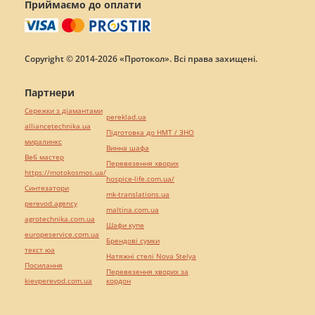
Приймаємо до оплати
Copyright © 2014-2026 «Протокол». Всі права захищені.
Партнери
Сережки з діамантами
pereklad.ua
alliancetechnika.ua
Підготовка до НМТ / ЗНО
миралинкс
Винна шафа
Веб мастер
Перевезення хворих
https://motokosmos.ua/
hospice-life.com.ua/
Синтезатори
mk-translations.ua
perevod.agency
maltina.com.ua
agrotechnika.com.ua
Шафи купе
europeservice.com.ua
Брендові сумки
текст юа
Натяжні стелі Nova Stelya
Посилання
Перевезення хворих за
kievperevod.com.ua
кордон