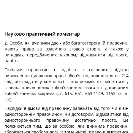
Науково практичний коментар
2. Особи, які вчинили дво - або багатосторонній правочин,
мають право за взаємною згодою сторін, а також у
випадках, передбачених законом, відмовитися від нього,
навіть
Оскільки правочин є однією з головних підстав
виникнення цивільних прав і обов´язків, положення ст. 214
слід розглядати у комплексі з правилами, які містяться у
главах, присвячених зобов´язанням взагалі і договірним
зобов´язанням, зокрема (ст. 615, 651, 653,1149, 1153 та ін.
ЦК
).
Наслідки відмови від правочину залежать від того, чи є він
одностороннім правочином, чи договором. Відмовитися від
одностороннього правочину достатньо просто. Це
пояснюється тим, що за особою, яка вчинила правочин,
зберігається свобода волі, у тому числі, право відмовитися