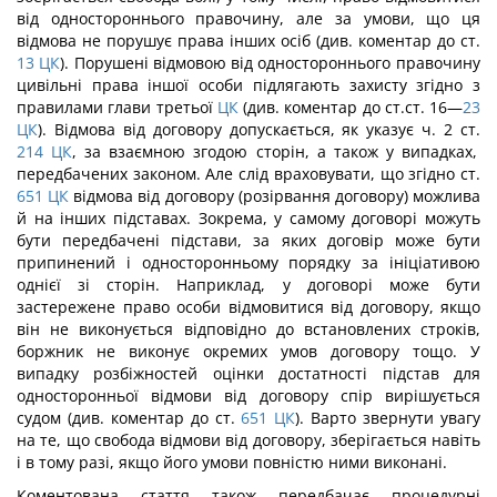
від одностороннього правочину, але за умови, що ця
відмова не порушує права інших осіб (див. коментар до ст.
13
ЦК
). Порушені відмовою від одностороннього правочину
цивільні права іншої особи підлягають захисту згідно з
правилами глави третьої
ЦК
(див. коментар до ст.ст. 16—
23
ЦК
). Відмова від договору допускається, як указує ч. 2 ст.
214
ЦК
, за взаємною згодою сторін, а також у випадках,
передбачених законом. Але слід враховувати, що згідно ст.
651
ЦК
відмова від договору (розірвання договору) можлива
й на інших підставах. Зокрема, у самому договорі можуть
бути передбачені підстави, за яких договір може бути
припинений і односторонньому порядку за ініціативою
однієї зі сторін. Наприклад, у договорі може бути
застережене право особи відмовитися від договору, якщо
він не виконується відповідно до встановлених строків,
боржник не виконує окремих умов договору тощо. У
випадку розбіжностей оцінки достатності підстав для
односторонньої відмови від договору спір вирішується
судом (див. коментар до ст.
651
ЦК
). Варто звернути увагу
на те, що свобода відмови від договору, зберігається навіть
і в тому разі, якщо його умови повністю ними виконані.
Коментована стаття також передбачає процедурні