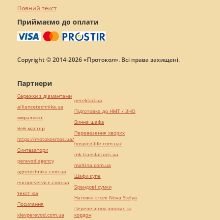
Повний текст
Приймаємо до оплати
Copyright © 2014-2026 «Протокол». Всі права захищені.
Партнери
Сережки з діамантами
pereklad.ua
alliancetechnika.ua
Підготовка до НМТ / ЗНО
миралинкс
Винна шафа
Веб мастер
Перевезення хворих
https://motokosmos.ua/
hospice-life.com.ua/
Синтезатори
mk-translations.ua
perevod.agency
maltina.com.ua
agrotechnika.com.ua
Шафи купе
europeservice.com.ua
Брендові сумки
текст юа
Натяжні стелі Nova Stelya
Посилання
Перевезення хворих за
kievperevod.com.ua
кордон