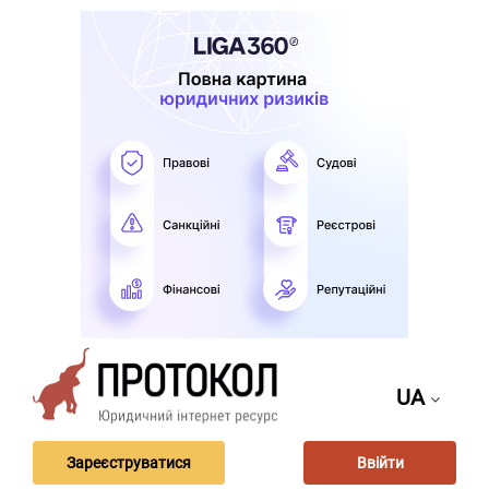
UA
Зареєструватися
Ввійти