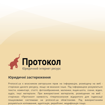
Юридичні застереження
Protocol.ua є власником авторських прав на інформацію, розміщену на веб -
сторінках даного ресурсу, якщо не вказано інше. Під інформацією розуміються
тексти, коментарі, статті, фотозображення, малюнки, ящик-шота, скани, відео,
аудіо, інші матеріали. При використанні матеріалів, розміщених на веб -
сторінках «Протокол» наявність гіперпосилання відкритого для індексації
пошуковими системами на protocol.ua обов`язкове. Під використанням
розуміється копіювання, адаптація, рерайтинг, модифікація тощо.