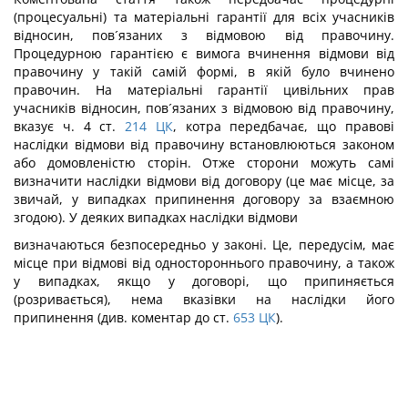
(процесуальні) та матеріальні гарантії для всіх учасників
відносин, пов´язаних з відмовою від правочину.
Процедурною гарантією є вимога вчинення відмови від
правочину у такій самій формі, в якій було вчинено
правочин. На матеріальні гарантії цивільних прав
учасників відносин, пов´язаних з відмовою від правочину,
вказує ч. 4 ст.
214
ЦК
, котра передбачає, що правові
наслідки відмови від правочину встановлюються законом
або домовленістю сторін. Отже сторони можуть самі
визначити наслідки відмови від договору (це має місце, за
звичай, у випадках припинення договору за взаємною
згодою). У деяких випадках наслідки відмови
визначаються безпосередньо у законі. Це, передусім, має
місце при відмові від одностороннього правочину, а також
у випадках, якщо у договорі, що припиняється
(розривається), нема вказівки на наслідки його
припинення (див. коментар до ст.
653
ЦК
).