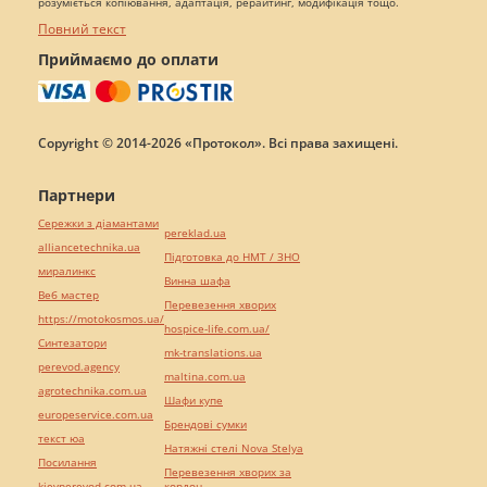
розуміється копіювання, адаптація, рерайтинг, модифікація тощо.
Повний текст
Приймаємо до оплати
Copyright © 2014-2026 «Протокол». Всі права захищені.
Партнери
Сережки з діамантами
pereklad.ua
alliancetechnika.ua
Підготовка до НМТ / ЗНО
миралинкс
Винна шафа
Веб мастер
Перевезення хворих
https://motokosmos.ua/
hospice-life.com.ua/
Синтезатори
mk-translations.ua
perevod.agency
maltina.com.ua
agrotechnika.com.ua
Шафи купе
europeservice.com.ua
Брендові сумки
текст юа
Натяжні стелі Nova Stelya
Посилання
Перевезення хворих за
kievperevod.com.ua
кордон