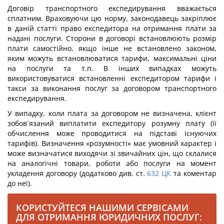
Договір транспортного експедирування вважається
сплатним. Враховуючи цю норму, законодавець закріплює
в даній статті право експедитора на отримання плати за
надані послуги. Сторони в договорі встановлюють розмір
плати самостійно, якщо інше не встановлено законом,
яким можуть встановлюватися тарифи, максимальні ціни
на послуги та т.п. В інших випадках можуть
використовуватися встановленні експедитором тарифи і
такси за виконання послуг за договором транспортного
експедирування.
У випадку, коли плата за договором не визначена, клієнт
зобов´язаний виплатити експедитору розумну плату (її
обчислення може проводитися на підставі існуючих
тарифів). Визначення «розумності» має умовний характер і
може визначатися виходячи зі звичайних цін, що склалися
на аналогічні товари, роботи або послуги на момент
укладення договору (додатково див. ст.
632
ЦК
та коментар
до неї).
КОРИСТУЙТЕСЯ НАШИМИ СЕРВІСАМИ
ДЛЯ ОТРИМАННЯ ЮРИДИЧНИХ ПОСЛУГ: