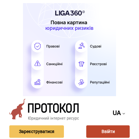
UA
Зареєструватися
Ввійти