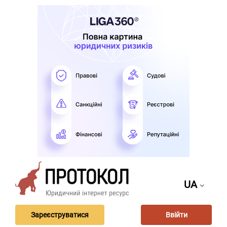
UA
Зареєструватися
Ввійти