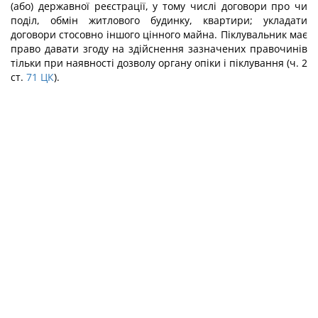
(або) державної реєстрації, у тому числі договори про чи
поділ, обмін житлового будинку, квартири; укладати
договори стосовно іншого цінного майна. Піклувальник має
право давати згоду на здійснення зазначених правочинів
тільки при наявності дозволу органу опіки і піклування (ч. 2
ст.
71
ЦК
).