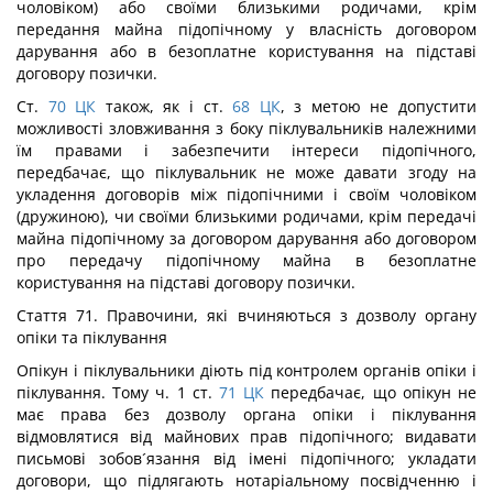
чоловіком) або своїми близькими родичами, крім
передання майна підопічному у власність договором
дарування або в безоплатне користування на підставі
договору позички.
Ст.
70
ЦК
також, як і ст.
68
ЦК
, з метою не допустити
можливості зловживання з боку піклувальників належними
їм правами і забезпечити інтереси підопічного,
передбачає, що піклувальник не може давати згоду на
укладення договорів між підопічними і своїм чоловіком
(дружиною), чи своїми близькими родичами, крім передачі
майна підопічному за договором дарування або договором
про передачу підопічному майна в безоплатне
користування на підставі договору позички.
Стаття 71. Правочини, які вчиняються з дозволу органу
опіки та піклування
Опікун і піклувальники діють під контролем органів опіки і
піклування. Тому ч. 1 ст.
71
ЦК
передбачає, що опікун не
має права без дозволу органа опіки і піклування
відмовлятися від майнових прав підопічного; видавати
письмові зобов´язання від імені підопічного; укладати
договори, що підлягають нотаріальному посвідченню і