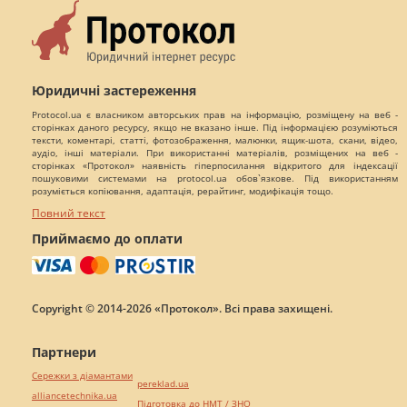
Юридичні застереження
Protocol.ua є власником авторських прав на інформацію, розміщену на веб -
сторінках даного ресурсу, якщо не вказано інше. Під інформацією розуміються
тексти, коментарі, статті, фотозображення, малюнки, ящик-шота, скани, відео,
аудіо, інші матеріали. При використанні матеріалів, розміщених на веб -
сторінках «Протокол» наявність гіперпосилання відкритого для індексації
пошуковими системами на protocol.ua обов`язкове. Під використанням
розуміється копіювання, адаптація, рерайтинг, модифікація тощо.
Повний текст
Приймаємо до оплати
Copyright © 2014-2026 «Протокол». Всі права захищені.
Партнери
Сережки з діамантами
pereklad.ua
alliancetechnika.ua
Підготовка до НМТ / ЗНО