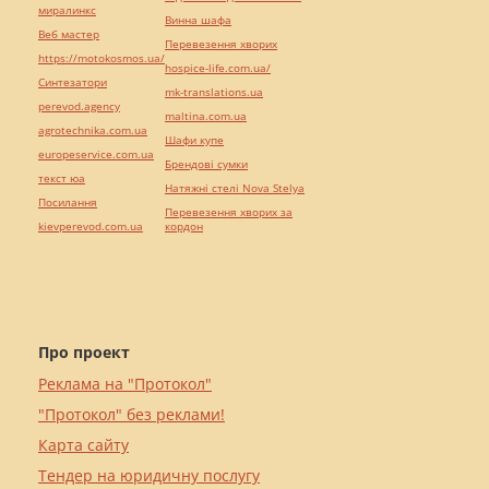
миралинкс
Винна шафа
Веб мастер
Перевезення хворих
https://motokosmos.ua/
hospice-life.com.ua/
Синтезатори
mk-translations.ua
perevod.agency
maltina.com.ua
agrotechnika.com.ua
Шафи купе
europeservice.com.ua
Брендові сумки
текст юа
Натяжні стелі Nova Stelya
Посилання
Перевезення хворих за
kievperevod.com.ua
кордон
Про проект
Реклама на "Протокол"
"Протокол" без реклами!
Карта сайту
Тендер на юридичну послугу