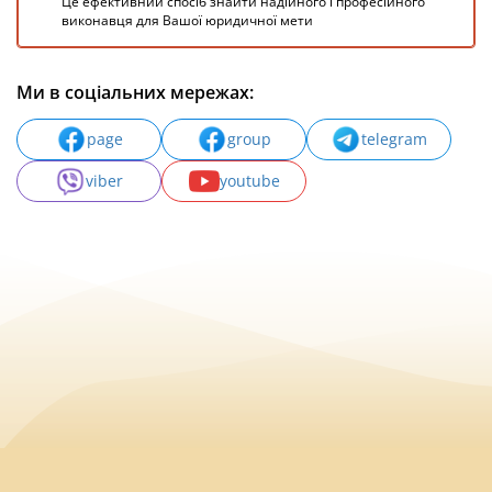
Це ефективний спосіб знайти надійного і професійного
виконавця для Вашої юридичної мети
Ми в соціальних мережах:
page
group
telegram
viber
youtube