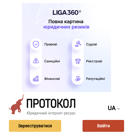
UA
Зареєструватися
Ввійти