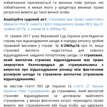
зобов'язання припиняється та виникає нове (регрес не)
зобов'язання, в межах якого у кредитора виникає право
регресної вимоги до такої винної особи.
Аналізуйте судовий акт:
Страховик має право самостійно
обирати спосіб захисту свого порушеного права (ВСУ від 31
травня 2017р. у справі № 6-2969цс16)
31 травня 2017 року Верховний Суд України розглядаючи
справу про відшкодування шкоди в порядку регресу зробив
правовий висновок у справі №
6-2969цс16
про те, якщо
страхової виплати недостатньо для повного
відшкодування завданої потерпілому шкоди, то
страховик,
який виплатив страхове відшкодування має право
звернутися безпосередньо до страхувальника з
вимогою про відшкодування різниці між фактичним
розміром шкоди та страховою виплатою (страховим
відшкодуванням).
За змістом статті 993 ЦК України та
статті 27 Закону
України «Про страхування»
до страховика, який виплатив
страхове відшкодування за договором майнового
страхування, у межах фактичних затрат переходить право
вимоги, яке страхувальник або інша особа, що одержала