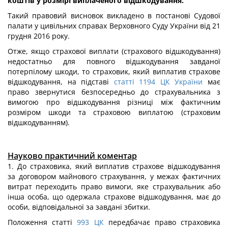
коштів у розмірі виплаченого відшкодування.
Такий правовий висновок викладено в постанові Судової
палати у цивільних справах Верховного Суду України від 21
грудня 2016 року.
Отже, якщо страхової виплати (страхового відшкодування)
недостатньо для повного відшкодування завданої
потерпілому шкоди, то страховик, який виплатив страхове
відшкодування, на підставі
статті 1194 ЦК України
має
право звернутися безпосередньо до страхувальника з
вимогою про відшкодування різниці між фактичним
розміром шкоди та страховою виплатою (страховим
відшкодуванням).
Науково практичний коментар
1. До страховика, який виплатив страхове відшкодування
за договором майнового страхування, у межах фактичних
витрат переходить право вимоги, яке страхувальник або
інша особа, що одержала страхове відшкодування, має до
особи, відповідальної за завдані збитки.
Положення статті
993
ЦК
передбачає право страховика