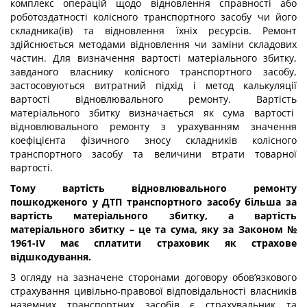
комплекс операцій щодо відновлення справності або
роботоздатності колісного транспортного засобу чи його
складника(ів) та відновлення їхніх ресурсів. Ремонт
здійснюється методами відновлення чи заміни складових
частин. Для визначення вартості матеріального збитку,
завданого власнику колісного транспортного засобу,
застосовуються витратний підхід і метод калькуляції
вартості відновлювального ремонту. Вартість
матеріального збитку визначається як сума вартості
відновлювального ремонту з урахуванням значення
коефіцієнта фізичного зносу складників колісного
транспортного засобу та величини втрати товарної
вартості.
Тому вартість відновлювального ремонту
пошкодженого у ДТП транспортного засобу більша за
вартість матеріального збитку, а вартість
матеріального збитку – це та сума, яку за Законом №
1961-IV має сплатити страховик як страхове
відшкодування.
З огляду на зазначене сторонами договору обов’язкового
страхування цивільно-правової відповідальності власників
наземних транспортних засобів є страхувальник та