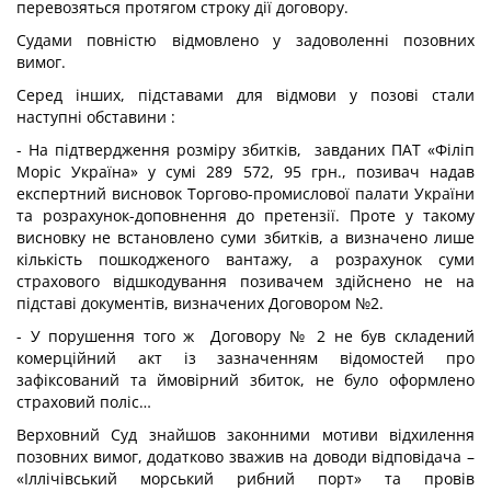
перевозяться протягом строку дії договору.
Судами повністю відмовлено у задоволенні позовних
вимог.
Серед інших, підставами для відмови у позові стали
наступні обставини :
- На підтвердження розміру збитків, завданих ПАТ «Філіп
Моріс Україна» у сумі 289 572, 95 грн., позивач надав
експертний висновок Торгово-промислової палати України
та розрахунок-доповнення до претензії. Проте у такому
висновку не встановлено суми збитків, а визначено лише
кількість пошкодженого вантажу, а розрахунок суми
страхового відшкодування позивачем здійснено не на
підставі документів, визначених Договором №2.
- У порушення того ж Договору № 2 не був складений
комерційний акт із зазначенням відомостей про
зафіксований та ймовірний збиток, не було оформлено
страховий поліс…
Верховний Суд знайшов законними мотиви відхилення
позовних вимог, додатково зважив на доводи відповідача –
«Іллічівський морський рибний порт» та провів