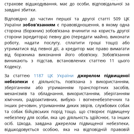
страхове відшкодування, має до особи, відповідальної за
завдані збитки.
Відповідно до частин першої та другої статті 509 ЦК
України
зобов’язанням
є правовідношення, в якому одна
сторона (боржник) зобов’язана вчинити на користь другої
сторони (кредитора) певну дію (передати майно, виконати
роботу, надати послугу, сплатити гроші тощо) або
утриматися від певної дії, а кредитор має право вимагати
від боржника виконання його обов’язку. Зобов’язання
виникають з підстав, встановлених статтею 11 цього
Кодексу.
За статтею
1187 ЦК України
джерелом підвищеної
небезпеки
є діяльність, пов’язана з використанням,
зберіганням або утриманням транспортних засобів,
механізмів та обладнання, використанням, зберіганням
хімічних, радіоактивних, вибухо- і вогненебезпечних та
інших речовин, утриманням диких звірів, службових собак
та собак бійцівських порід тощо, що створює підвищену
небезпеку для особи, яка цю діяльність здійснює, та інших
осіб. Шкода, завдана джерелом підвищеної небезпеки,
відшкодовується особою, яка на відповідній правовій