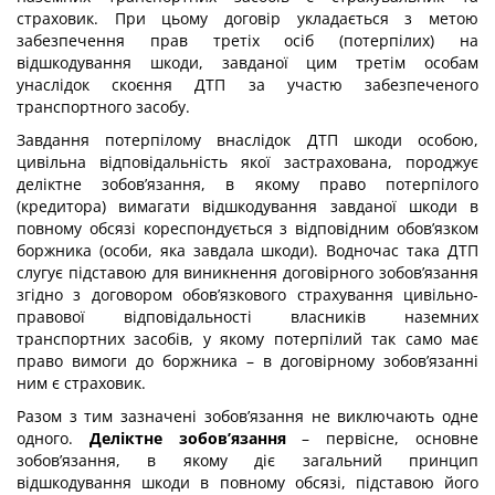
страховик. При цьому договір укладається з метою
забезпечення прав третіх осіб (потерпілих) на
відшкодування шкоди, завданої цим третім особам
унаслідок скоєння ДТП за участю забезпеченого
транспортного засобу.
Завдання потерпілому внаслідок ДТП шкоди особою,
цивільна відповідальність якої застрахована, породжує
деліктне зобов’язання, в якому право потерпілого
(кредитора) вимагати відшкодування завданої шкоди в
повному обсязі кореспондується з відповідним обов’язком
боржника (особи, яка завдала шкоди). Водночас така ДТП
слугує підставою для виникнення договірного зобов’язання
згідно з договором обов’язкового страхування цивільно-
правової відповідальності власників наземних
транспортних засобів, у якому потерпілий так само має
право вимоги до боржника – в договірному зобов’язанні
ним є страховик.
Разом з тим зазначені зобов’язання не виключають одне
одного.
Деліктне зобов’язання
– первісне, основне
зобов’язання, в якому діє загальний принцип
відшкодування шкоди в повному обсязі, підставою його