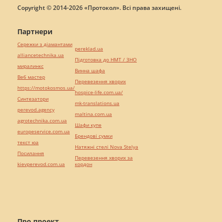
Copyright © 2014-2026 «Протокол». Всі права захищені.
Партнери
Сережки з діамантами
pereklad.ua
alliancetechnika.ua
Підготовка до НМТ / ЗНО
миралинкс
Винна шафа
Веб мастер
Перевезення хворих
https://motokosmos.ua/
hospice-life.com.ua/
Синтезатори
mk-translations.ua
perevod.agency
maltina.com.ua
agrotechnika.com.ua
Шафи купе
europeservice.com.ua
Брендові сумки
текст юа
Натяжні стелі Nova Stelya
Посилання
Перевезення хворих за
kievperevod.com.ua
кордон
Про проект