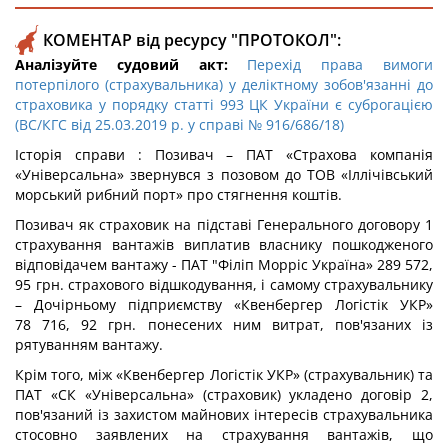
КОМЕНТАР від ресурсу "ПРОТОКОЛ":
Аналізуйте судовий акт:
Перехід права вимоги
потерпілого (страхувальника) у деліктному зобов'язанні до
страховика у порядку статті 993 ЦК України є суброгацією
(ВС/КГС від 25.03.2019 р. у справі № 916/686/18)
Історія справи : Позивач – ПАТ «Страхова компанія
«Універсальна» звернувся з позовом до ТОВ «Іллічівський
морський рибний порт» про стягнення коштів.
Позивач як страховик на підставі Генерального договору 1
страхування вантажів виплатив власнику пошкодженого
відповідачем вантажу - ПАТ "Філіп Морріс Україна» 289 572,
95 грн. страхового відшкодування, і самому страхувальнику
– Дочірньому підприємству «Квенбергер Логістік УКР»
78 716, 92 грн. понесених ним витрат, пов'язаних із
рятуванням вантажу.
Крім того, між «Квенбергер Логістік УКР» (страхувальник) та
ПАТ «СК «Універсальна» (страховик) укладено договір 2,
пов'язаний із захистом майнових інтересів страхувальника
стосовно заявлених на страхування вантажів, що