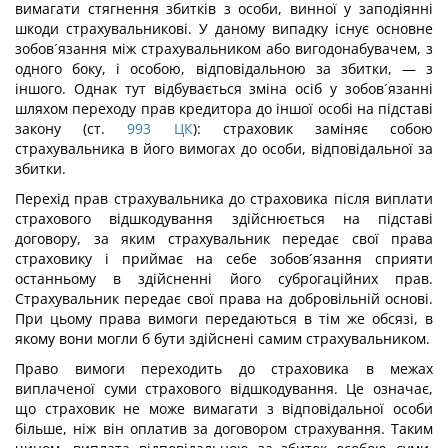
вимагати стягнення збитків з особи, винної у заподіянні
шкоди страхувальникові. У даному випадку існує основне
зобов´язання між страхувальником або вигодонабувачем, з
одного боку, і особою, відповідальною за збитки, — з
іншого. Однак тут відбувається зміна осіб у зобов´язанні
шляхом переходу прав кредитора до іншої особі на підставі
закону (ст.
993
ЦК
): страховик заміняє собою
страхувальника в його вимогах до особи, відповідальної за
збитки.
Перехід прав страхувальника до страховика після виплати
страхового відшкодування здійснюється на підставі
договору, за яким страхувальник передає свої права
страховику і приймає на себе зобов´язання сприяти
останньому в здійсненні його суброгаційних прав.
Страхувальник передає свої права на добровільній основі.
При цьому права вимоги передаються в тім же обсязі, в
якому вони могли б бути здійснені самим страхувальником.
Право вимоги переходить до страховика в межах
виплаченої суми страхового відшкодування. Це означає,
що страховик не може вимагати з відповідальної особи
більше, ніж він оплатив за договором страхування. Таким