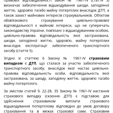
правової відповідальності Закон № 1961-IV (стаття 3)
визначає забезпечення відшкодування шкоди, заподіяної
життю, здоров’ю та/або майну потерпілих внаслідок ДТП, а
також захист майнових інтересів страхувальників. Об’єктом
обов’язкового страхування цивільно-правової
відповідальності є майнові інтереси, що не суперечать
законодавству України, пов’язані з відшкодуванням особою,
цивільно-правова відповідальність якої застрахована,
шкоди, заподіяної життю, здоров’ю, майну потерпілих
внаслідок експлуатації забезпеченого транспортного
засобу (стаття 5).
Згідно зі статтею 6 Закону № 1961-IV
страховим
випадком
є
ДТП
, що сталася за участю забезпеченого
транспортного засобу, внаслідок якої настає цивільно-
правова відповідальність особи, відповідальність якої
застрахована, за шкоду, заподіяну життю, здоров’ю та/або
майну потерпілого.
За змістом статей 9, 22-28, 35 Закону № 1961-IV настання
страхового випадку (скоєння ДТП) є підставою для
здійснення страховиком виплати страхового
відшкодування потерпілому відповідно до умов договору
страхування та в межах страхової суми. Страховим