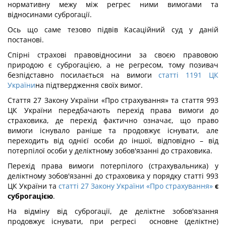
нормативну межу між регрес ними вимогами та
відносинами суброгації.
Ось що саме тезово підвів Касаційний суд у даній
постанові.
Спірні страхові правовідносини за своєю правовою
природою є суброгацією, а не регресом, тому позивач
безпідставно посилається на вимоги
статті 1191 ЦК
України
на підтвердження своїх вимог.
Стаття 27 Закону України «Про страхування» та стаття 993
ЦК України передбачають перехід права вимоги до
страховика, де перехід фактично означає, що право
вимоги існувало раніше та продовжує існувати, але
переходить від однієї особи до іншої, відповідно – від
потерпілої особи у деліктному зобов'язанні до страховика.
Перехід права вимоги потерпілого (страхувальника) у
деліктному зобов'язанні до страховика у порядку статті 993
ЦК України та
статті 27 Закону України «Про страхування»
є
суброгацією
.
На відміну від суброгації, де деліктне зобов'язання
продовжує існувати, при регресі основне (деліктне)