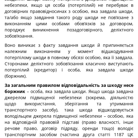
небезпеки, якщо ця особа (потерпілий) не перебуває в
договірних правовідносинах з особою, яка завдала шкоди,
та/або якщо завдання такого роду шкоди не пов’язане з
виконанням цими особами обов’язків за договором,
породжує виникнення позадоговірного, деліктного
зобов’язання.
Воно виникає з факту завдання шкоди й припиняється
належним виконанням у момент відшкодування
потерпілому шкоди в повному обсязі особою, яка її завдала.
Сторонами деліктного зобов’язання класично виступають
потерпілий (кредитор) і особа, яка завдала шкоди
(боржник).
За загальним правилом відповідальність за шкоду несе
боржник
– особа, яка завдала шкоди. Якщо шкода завдана
джерелом підвищеної небезпеки (зокрема, діяльністю
щодо використання, зберігання та утримання
транспортного засобу), така шкода відшкодовується
володільцем джерела підвищеної небезпеки – особою, яка
на відповідній правовій підставі (право власності, інше
речове право, договір підряду, оренди тощо) володіє
транспортним засобом (частина друга статті 1187 ЦК