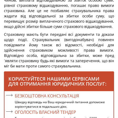
чином, виплата відповідальною за збиток особою суми,
рівної страховому відшкодуванню, погашає право вимоги
страховика. Але це не позбавляє страхувальника права
жадати від відповідальної за збитки особи суму, що
перевищує розмір виплаченого страхового відшкодування,
якщо дійсні збитки більше суми страхового відшкодування.
Страховику мають бути передані всі документи та докази
щодо події. Страхувальник (вигодонабувач) повинен
повідомити йому також всі відомості, необхідні для
здійснення страховиком можливості права вимоги.
Відповідно особа, відповідальна за збитки, може пред
´являти страховику будь-які вимоги та заперечення, що він
міг би мати проти самого страхувальника.
КОРИСТУЙТЕСЯ НАШИМИ СЕРВІСАМИ
ДЛЯ ОТРИМАННЯ ЮРИДИЧНИХ ПОСЛУГ:
БЕЗКОШТОВНА КОНСУЛЬТАЦІЯ
Швидку відповідь на Ваш юридичний питання допоможе
зорієнтуватися в подальших діях.
ОГОЛОСІТЬ ВЛАСНИЙ ТЕНДЕР