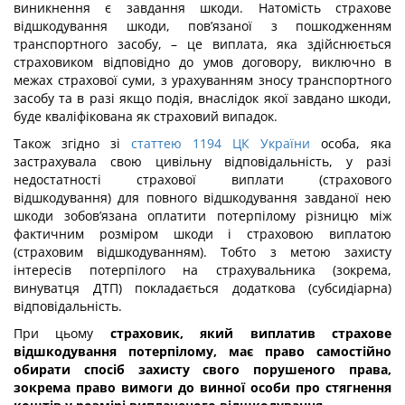
виникнення є завдання шкоди. Натомість страхове
відшкодування шкоди, пов’язаної з пошкодженням
транспортного засобу, – це виплата, яка здійснюється
страховиком відповідно до умов договору, виключно в
межах страхової суми, з урахуванням зносу транспортного
засобу та в разі якщо подія, внаслідок якої завдано шкоди,
буде кваліфікована як страховий випадок.
Також згідно зі
статтею 1194 ЦК України
особа, яка
застрахувала свою цивільну відповідальність, у разі
недостатності страхової виплати (страхового
відшкодування) для повного відшкодування завданої нею
шкоди зобов’язана оплатити потерпілому різницю між
фактичним розміром шкоди і страховою виплатою
(страховим відшкодуванням). Тобто з метою захисту
інтересів потерпілого на страхувальника (зокрема,
винуватця ДТП) покладається додаткова (субсидіарна)
відповідальність.
При цьому
страховик, який виплатив страхове
відшкодування потерпілому, має право самостійно
обирати спосіб захисту свого порушеного права,
зокрема право вимоги до винної особи про стягнення