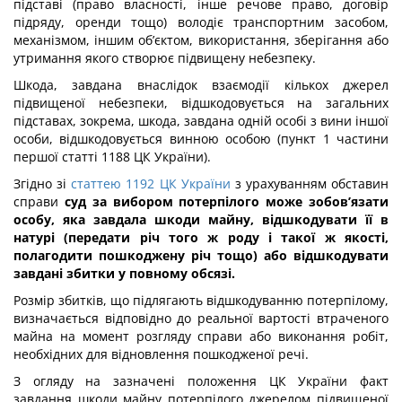
підставі (право власності, інше речове право, договір
підряду, оренди тощо) володіє транспортним засобом,
механізмом, іншим об’єктом, використання, зберігання або
утримання якого створює підвищену небезпеку.
Шкода, завдана внаслідок взаємодії кількох джерел
підвищеної небезпеки, відшкодовується на загальних
підставах, зокрема, шкода, завдана одній особі з вини іншої
особи, відшкодовується винною особою (пункт 1 частини
першої статті 1188 ЦК України).
Згідно зі
статтею 1192 ЦК України
з урахуванням обставин
справи
суд за вибором потерпілого може зобов’язати
особу, яка завдала шкоди майну, відшкодувати її в
натурі (передати річ того ж роду і такої ж якості,
полагодити пошкоджену річ тощо) або відшкодувати
завдані збитки у повному обсязі.
Розмір збитків, що підлягають відшкодуванню потерпілому,
визначається відповідно до реальної вартості втраченого
майна на момент розгляду справи або виконання робіт,
необхідних для відновлення пошкодженої речі.
З огляду на зазначені положення ЦК України факт
завдання шкоди майну потерпілого джерелом підвищеної