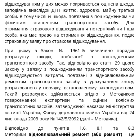
відшкодуванням у цих межах покривається оцінена шкода,
заподіяна внаслідок ДТП життю, здоров’ю, майну третьої
особи, в тому числі й шкода, пов’язана з пошкодженням чи
фізичним знищенням транспортного засобу. Для
отримання страхового відшкодування потерпілий чи інша
особа, яка має право на отримання відшкодування, подає
страховику заяву про страхове відшкодування.
При цьому в Законі № 1961-IV визначено порядок
розрахунку шкоди, пов’язаної з пошкодженням
транспортного засобу. Так, відповідно до статті 29 цього
Закону у зв’язку з пошкодженням транспортного засобу
відшкодовуються витрати, пов’язані з відновлювальним
ремонтом транспортного засобу з урахуванням зносу,
розрахованого у порядку, встановленому законодавством.
Такий розрахунок здійснюється згідно з Методикою
товарознавчої експертизи та оцінки колісних
транспортних засобів, затвердженої наказом Міністерства
юстиції України, Фонду державного майна України від 24
листопада 2003 року № 142/5/2092 (далі – Методика).
Відповідно до пунктів 1.6, 8.1 та 8.3
Методики
відновлювальний ремонт (або ремонт)
– це