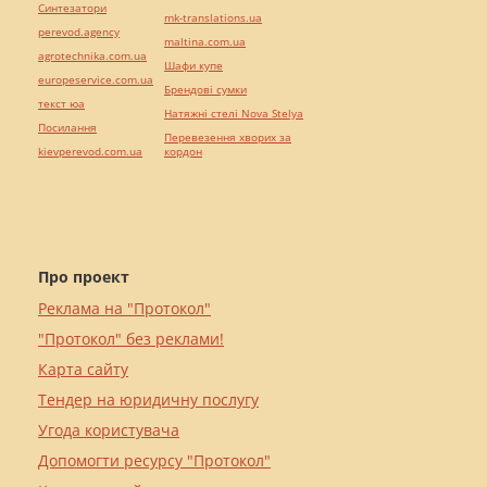
Синтезатори
mk-translations.ua
perevod.agency
maltina.com.ua
agrotechnika.com.ua
Шафи купе
europeservice.com.ua
Брендові сумки
текст юа
Натяжні стелі Nova Stelya
Посилання
Перевезення хворих за
kievperevod.com.ua
кордон
Про проект
Реклама на "Протокол"
"Протокол" без реклами!
Карта сайту
Тендер на юридичну послугу
Угода користувача
Допомогти ресурсу "Протокол"