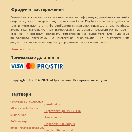
Юридичні застереження
Protocol.ua є власником авторських прав на інформацію, розміщену на веб -
сторінках даного ресурсу, якщо не вказано інше. Під інформацією розуміються
тексти, коментарі, статті, фотозображення, малюнки, ящик-шота, скани, відео,
аудіо, інші матеріали. При використанні матеріалів, розміщених на веб -
сторінках «Протокол» наявність гіперпосилання відкритого для індексації
пошуковими системами на protocol.ua обов`язкове. Під використанням
розуміється копіювання, адаптація, рерайтинг, модифікація тощо.
Повний текст
Приймаємо до оплати
Copyright © 2014-2026 «Протокол». Всі права захищені.
Партнери
Сережки з діамантами
pereklad.ua
alliancetechnika.ua
Підготовка до НМТ / ЗНО
миралинкс
Винна шафа
Веб мастер
Перевезення хворих
https://motokosmos.ua/
hospice-life.com.ua/