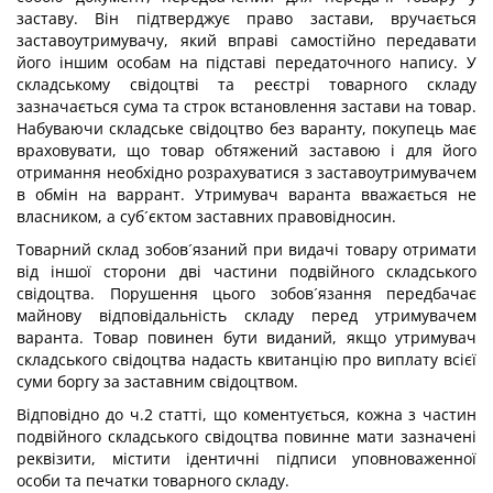
заставу. Він підтверджує право застави, вручається
заставоутримувачу, який вправі самостійно передавати
його іншим особам на підставі передаточного напису. У
складському свідоцтві та реєстрі товарного складу
зазначається сума та строк встановлення застави на товар.
Набуваючи складське свідоцтво без варанту, покупець має
враховувати, що товар обтяжений заставою і для його
отримання необхідно розрахуватися з заставоутримувачем
в обмін на варрант. Утримувач варанта вважається не
власником, а суб´єктом заставних правовідносин.
Товарний склад зобов´язаний при видачі товару отримати
від іншої сторони дві частини подвійного складського
свідоцтва. Порушення цього зобов´язання передбачає
майнову відповідальність складу перед утримувачем
варанта. Товар повинен бути виданий, якщо утримувач
складського свідоцтва надасть квитанцію про виплату всієї
суми боргу за заставним свідоцтвом.
Відповідно до ч.2 статті, що коментується, кожна з частин
подвійного складського свідоцтва повинне мати зазначені
реквізити, містити ідентичні підписи уповноваженної
особи та печатки товарного складу.