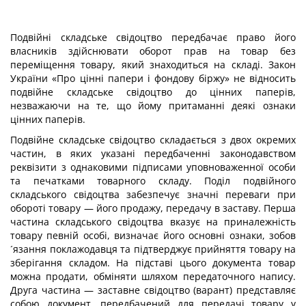
Подвійні складське свідоцтво передбачає право його
власників здійснювати оборот прав на товар без
переміщення товару, який знаходиться на складі. Закон
України «Про цінні папери і фондову біржу» не відносить
подвійне складське свідоцтво до цінних паперів,
незважаючи на те, що йому притаманні деякі ознаки
цінних паперів.
Подвійне складське свідоцтво складається з двох окремих
частин, в яких указані передбаченні законодавством
реквізити з однаковими підписами уповноваженної особи
та печатками товарного складу. Поділ подвійного
складського свідоцтва забезпечує значні переваги при
обороті товару — його продажу, передачу в заставу. Перша
частина складського свідоцтва вказує на приналежність
товару певній особі, визначає його основні ознаки, зобов
´язання поклажодавця та підтверджує прийняття товару на
зберігання складом. На підставі цього документа товар
можна продати, обміняти шляхом передаточного напису.
Друга частина — заставне свідоцтво (варант) представляє
собою документ, передбачений для передачі товару у