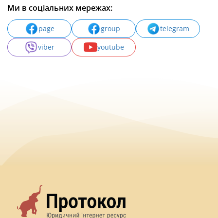
Ми в соціальних мережах:
page
group
telegram
viber
youtube