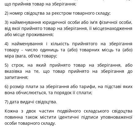
що прийняв товар на зберігання;
2) номер свідоцтва за реєстром товарного складу;
3) найменування юридичної особи або ім'я фізичної особи,
від якої прийнято товар на зберігання, її місцезнаходження
або місце проживання;
4) найменування і кількість прийнятого на зберігання
товару - число одиниць та (або) товарних місць та (або)
міра (вага, об'єм) товару;
5) строк, на який прийнято товар на зберігання, або
вказівка на те, що товар прийнято на зберігання до
запитання;
6) розмір плати за зберігання або тарифи, на підставі яких
вона обчислюється, та порядок її сплати;
7) дата видачі свідоцтва.
Кожна з двох частин подвійного складського свідоцтва
повинна також містити ідентичні підписи уповноваженої
особи товарного складу.