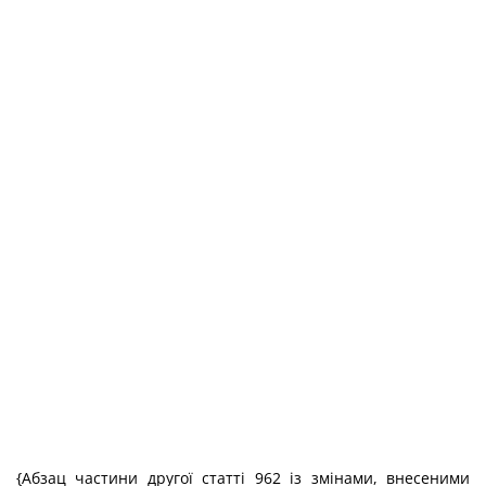
{Абзац частини другої статті 962 із змінами, внесеними