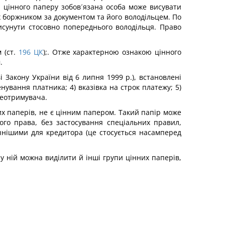
я цінного паперу зобов´язана особа може висувати
іж боржником за документом та його володільцем. По
исунути стосовно попереднього володільця. Право
 (ст.
196
ЦК
);. Отже характерною ознакою цінного
.
і Закону України від 6 липня 1999 р.), встановлені
енування платника; 4) вказівка на строк платежу; 5)
елеотримувача.
них паперів, не є цінним папером. Такий папір може
го права, без застосування спеціальних правил,
чнішими для кредитора (це стосується насамперед
 у ній можна виділити й інші групи цінних паперів,