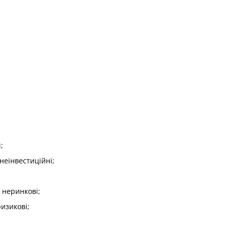
;
 неінвестиційні;
, неринкові;
ризикові;