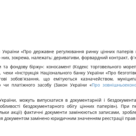
України «Про державне регулювання ринку цінних паперів в У
 До них, зокрема, належать: деривативи, форвардний контракт, ф
и та фондову біржу»: коносамент (Кодекс торговельного морепл
), чеки «Інструкція Національного банку України «Про безготів
ргові зобов´язання, що емітуються казначейством, муні
 чи платіжного засобу (Закон України «
Про зовнішньоеконо
 України, можуть випускатися в документарній і бездокумен
обливості бездокументарного обігу цінних паперів»). При п
ільки акції) фактичні документи замінюються записами, зроб
 документом замінено юридичним значенням реєстрації прав в