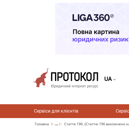
UA
Сервіси для клієнтів
Серві
...
Головна
Стаття 196. {Статтю 196 виключено на 