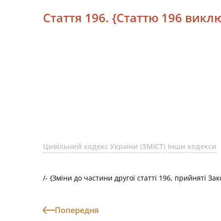
Стаття 196. {Статтю 196 виклю
Цивільний кодекс України (ЗМІСТ)
Інши кодекси
/-
{Зміни до частини другої статті 196, прийняті З
Попередня