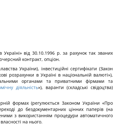
країні» від 30.10.1996 р. за рахунок так званих
´ючерсний контракт, опціон.
авства України), інвестиційні сертифікати (Закон
кові розрахунки в Україні в національній валюті»),
ципальними органами та приватними фірмами та
мічну діяльність
»), варанти (складські свідоцтва)
тарній формах (регулюється Законом України «Про
ереході до бездокументарних цінних паперів (на
леними з використанням процедури автоматичного
ласності на нього.