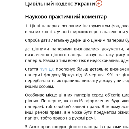
Цивільний кодекс України
Науково практичний коментар
1. Цінні папери є основним інструментом фондовог
вільних коштів, участі широких верств населення у
Спроба дати легальну дефініцію цінним паперам бул
де цінними паперами визнавалися документи, як
визначення цінного папера вказує на таку рису ц
паперів. Разом з тим воно теж є недосконалим, ад
Стаття
194
ЦК
пропонує більш детальне визначенн
папери і фондову біржу» від 18 червня 1991 р.: ці
передбачають, як правило, виплату доходу у вигляд
іншим особам.
Особливе місце цінних паперів серед об´єктів ц
рівнях. По-перше, як спосіб оформлення будь-як
папера»), тобто зобов´язальні права. В іншому а
інші речові права, він може бути предметом різних
папір», тобто право на рухомі речі.
Зв´язок прав «щодо» цінного папера із правами «на