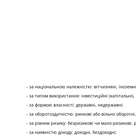
- за національною належністю: вітчизняні, іноземні
- за типом використання: інвестиційні (капітальні),
- за формою власності: державні, недержавні;
- за оборотоздатністю: ринкові або вільно оборотні
- за рівнем ризику: безризикові чи мало-ризикові, 
- за наявністю доходу: доходні, бездоходні;