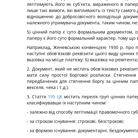
легітимують його як суб´єкта, вираженого в папе
лише такі вимоги, які випливають із тексту самого
відношенню до добросовісного володільця докуме
належного утримувача документа, таким чином, не 
5) цінний папір є суто формальним документом, ос
паперу є його суто формальний характер, тому що в
Наприклад, Женевською конвенцією 1930 р. про пере
наступні обов´язкові реквізити цього виду цінних п
вказівка на місце платежу; 6) вказівка на ремітента
2. Документ, який не містить обов´язкових реквізи
мати силу простої боргової розписки. Стягненн
передбачених для стягнення боргу за цінним пап
векселя, чека і т.д.).
3. Стаття
195
ЦК
містить перелік груп цінних папер
класифікувавши їх наступним чином:
- залежно від способу легітимації правомочного суб
- за строком існування: строкові, безстрокові;
- за формою існування: документарні, бездокумента