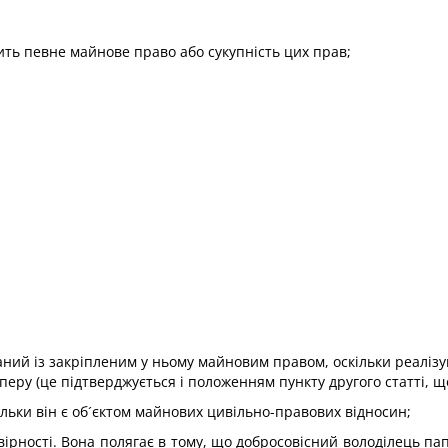
ить певне майнове право або сукупність цих прав;
аний із закріпленим у ньому майновим правом, оскільки реалізу
ру (це підтверджується і положенням пункту другого статті, щ
ільки він є об´єктом майнових цивільно-правових відносин;
овірності. Вона полягає в тому, що добросовісний володілець п