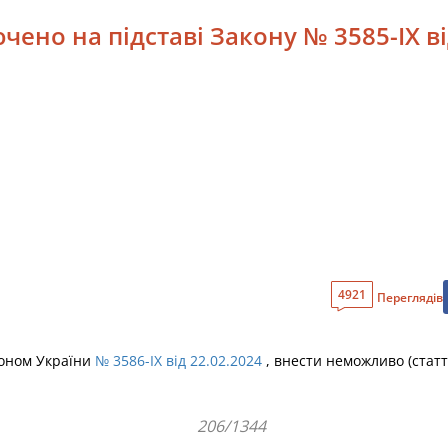
чено на підставі Закону № 3585-IX ві
4921
Переглядів
аконом України
№ 3586-IX від 22.02.2024
, внести неможливо (стат
206/1344