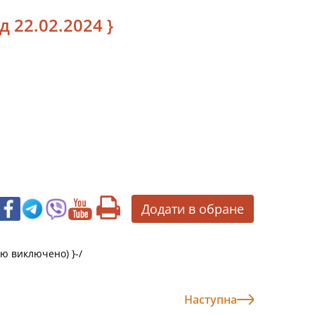
д 22.02.2024 }
Додати в обране
тю виключено) }
-/
Наступна