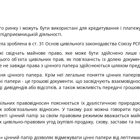
о ринку і можуть бути використані для кредитування і платежу
 підприємницькій діяльності.
а зроблена в ст. 31 Основ цивільного законодавства Союзу РСР 
і свідчать майнове право, яке може бути здійснено лише 
ього об´єкта цивільних прав, як пов´язаність із долею докуме
же не завжди права з цінного папера здійснюються шляхом пред
я цінного папера. Крім неї легальне поняття цінних паперів 
нні папери - це грошові документи, що засвідчують взаємовідноси
і дивідендів або відсотків, а також можливість передачі грошо
ивільних правовідносин пояснюється їх дуалістичною природою
их зобов´язальних відносин. У такому разі можна говорити пр
спекті цінний папір за своїм правовим режимом вважається май
 цивільно-правових угод (купівлі-продажу, схову, застави та 
» цінний папір дозволяє відмежувати цінні папери від легітима