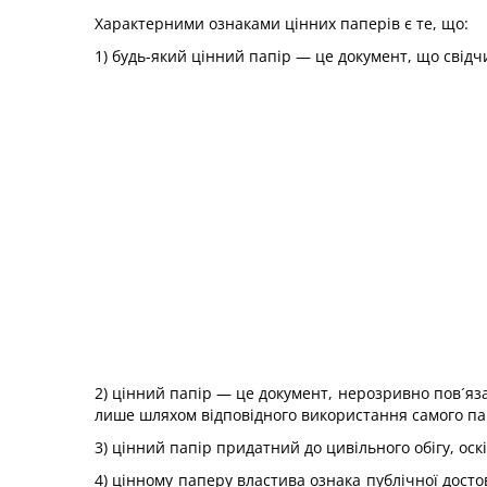
Характерними ознаками цінних паперів є те, що:
1) будь-який цінний папір — це документ, що свідч
2) цінний папір — це документ, нерозривно пов´яз
лише шляхом відповідного використання самого папе
3) цінний папір придатний до цивільного обігу, оск
4) цінному паперу властива ознака публічної дост