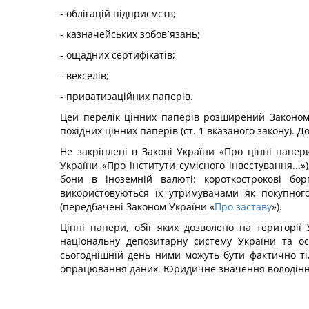
- облігацій підприємств;
- казначейських зобов´язань;
- ощадних сертифікатів;
- векселів;
- приватизаційних паперів.
Цей перелік цінних паперів розширений Законом 
похідних цінних паперів (ст. 1 вказаного закону).
Не закріплені в Законі України «Про цінні папер
України «Про інститути сумісного інвестування...»
бони в іноземній валюті: короткострокові бо
використовуються їх утримувачами як покупного
(передбачені Законом України «
Про заставу
»).
Цінні папери, обіг яких дозволено на території
національну депозитарну систему України та ос
сьогоднішній день ними можуть бути фактично т
опрацювання даних. Юридичне значення володіння