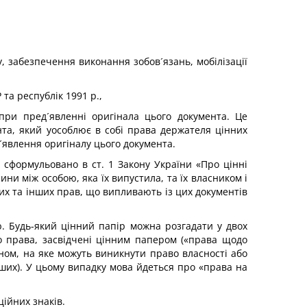
, забезпечення виконання зобов´язань, мобілізації
та республік 1991 р.,
при пред´явленні оригінала цього документа. Це
нта, який уособлює в собі права держателя цінних
´явлення оригіналу цього документа.
сформульовано в ст. 1 Закону України «Про цінні
ни між особою, яка їх випустила, та їх власником і
вих та інших прав, що випливають із цих документів
. Будь-який цінний папір можна розгадати у двох
о права, засвідчені цінним папером («права щодо
ном, на яке можуть виникнути право власності або
інших). У цьому випадку мова йдеться про «права на
ційних знаків.