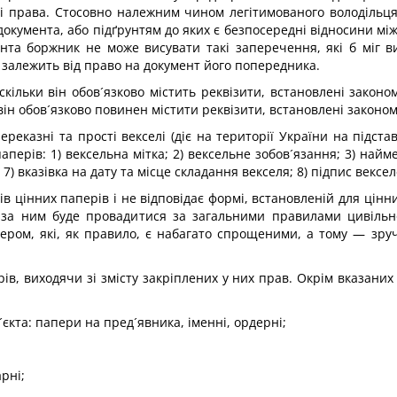
рі права. Стосовно належним чином легітимованого володільц
 документа, або підґрунтям до яких є безпосередні відносини м
нта боржник не може висувати такі заперечення, які б міг в
залежить від право на документ його попередника.
кільки він обов´язково містить реквізити, встановлені законом
ін обов´язково повинен містити реквізити, встановлені законом
казні та прості векселі (діє на території України на підстав
аперів: 1) вексельна мітка; 2) вексельне зобов´язання; 3) найм
; 7) вказівка на дату та місце складання векселя; 8) підпис векс
тів цінних паперів і не відповідає формі, встановленій для цін
я за ним буде провадитися за загальними правилами цивільно
ером, які, як правило, є набагато спрощеними, а тому — зру
ів, виходячи зі змісту закріплених у них прав. Окрім вказаних
´єкта: папери на пред´явника, іменні, ордерні;
рні;