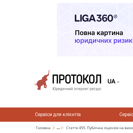
UA
Сервіси для клієнтів
Серві
...
Головна
Стаття 455. Публічна ліцензія на вико