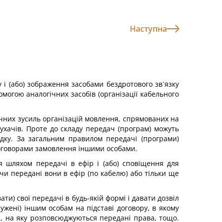
Наступна
у і (або) зображення засобами бездротового зв´язку
омогою аналогічних засобів (організації кабельного
нічних зусиль організацій мовлення, спрямованих на
лухачів. Проте до складу передач (програм) можуть
ядку. За загальним правилом передачі (програми)
договорами замовлення іншими особами.
 шляхом передачі в ефір і (або) сповіщення для
 чи передані вони в ефір (по кабелю) або тільки ще
) свої передачі в будь-якій формі і давати дозвіл
жені) іншим особам на підставі договору, в якому
я, на яку розповсюджуються передані права, тощо.