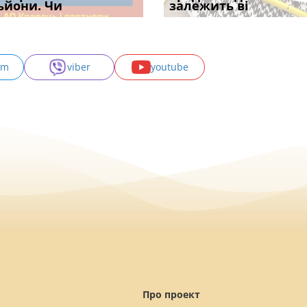
с
ьйони. Чи
правила засто
апостиль: пер
опублі
залежить ві
може скас
am
viber
youtube
Про проект