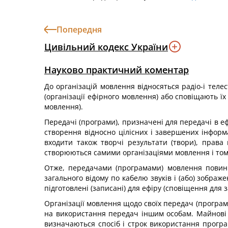
Попередня
Цивільний кодекс України
Науково практичний коментар
До організацій мовлення відносяться радіо-і телес
(організації ефірного мовлення) або сповіщають їх
мовлення).
Передачі (програми), призначені для передачі в еф
створення відносно цілісних і завершених інформа
входити також творчі результати (твори), права
створюються самими організаціями мовлення і том
Отже, передачами (програмами) мовлення повинн
загального відому по кабелю звуків і (або) зображ
підготовлені (записані) для ефіру (сповіщення для 
Організації мовлення щодо своїх передач (програм
на використання передач іншим особам. Майнові п
визначаються спосіб і строк використання програ