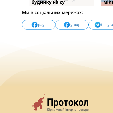
будинку на су
ПРАКТИКИ», АБО ПР
наявні
міл
Ми в соціальних мережах:
page
group
telegr