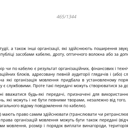
465/1344
тудії, а також інші організації, які здійснюють поширення звук
 публіці засобами кабелю, дроту, оптичного волокна або за доп
ір чи по кабелю є результат організаційних, фінансових і тех
ційних блоків, адресовану певній аудиторії глядачів і (або) с
 на які організація мовлення придбала в установленому пор
у є службовими. Проте такі передачі можуть створюватися за 
і вважатися будь-які передачі, призначені для використання
ень, які можуть і не бути певними творами, незалежно від того,
загального відому повідомлення по кабелю).
) мають право самим здійснювати (транслювати чи ретранслювати
рава організацій мовлення можуть бути також передані (відчу
ми мовлення, розмір і порядок виплати винагороди, територі