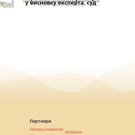
коштів: що
підставою: нов
і не втр
у висновку експерта, суд
частини за ігн
Кримінального
возможно
вказане ма
Партнери
Сережки з діамантами
pereklad.ua