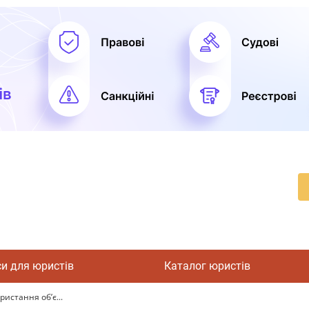
си для юристів
Каталог юристів
ристання об’є...