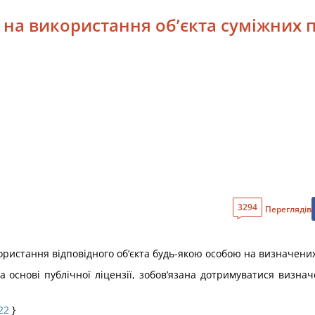
я на використання об’єкта суміжних 
3294
Переглядів
користання відповідного об’єкта будь-якою особою на визначених
а основі публічної ліцензії, зобов’язана дотримуватися визнач
22
}