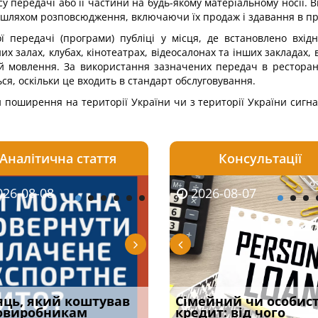
у передачі або її частини на будь-якому матеріальному носії.
шляхом розповсюдження, включаючи їх продаж і здавання в пр
ї передачі (програми) публіці у місця, де встановлено вхід
 залах, клубах, кінотеатрах, відеосалонах та інших закладах, в 
 мовлення. За використання зазначених передач в ресторанах
ся, оскільки це входить в стандарт обслуговування.
поширення на території України чи з території України сигнал
Аналітична стаття
Консультації
08-06
26-08-08
2026-08-05
2026-08-06
2026-08-07
2026-08-07
2026-07-30
уд встановив для
яць, який коштував
Чи потрібна ФОП
Документи, на яких не
Огляд практики ВС від
Сімейний чи особис
Восьмий ААС фак
одування шкоди
овиробникам
печатка у 2026 році:
проставляється
Ростислава Кравця, що
кредит: від чого
підтвердив, що 