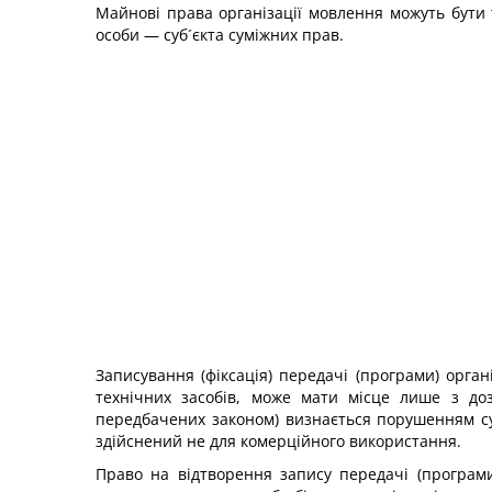
Майнові права організації мовлення можуть бути т
особи — суб´єкта суміжних прав.
Записування (фіксація) передачі (програми) орга
технічних засобів, може мати місце лише з доз
передбачених законом) визнається порушенням су
здійснений не для комерційного використання.
Право на відтворення запису передачі (програми