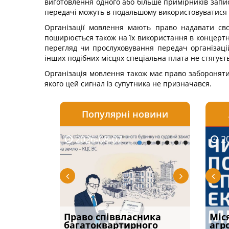
виготовлення одного або більше примірників запис
передачі можуть в подальшому використовуватися 
Організації мовлення мають право надавати сво
поширюється також на їх використання в концертних
перегляд чи прослуховування передач організацій
інших подібних місцях спеціальна плата не стягуєть
Організація мовлення також має право забороняти 
якого цей сигнал із супутника не призначався.
Популярні новини
2026-08-07
2026-08-03
2026-
20
р, але
Право співвласника
ФУНДАМЕНТАЛЬНА
Якщо с
Міс
илася: як
багатоквартирного
ПРОБЛЕМА «СУДОВОЇ
відшк
агр