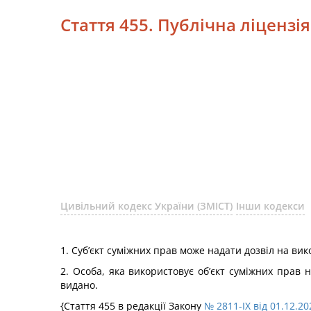
Стаття 455. Публічна ліцензі
Цивільний кодекс України (ЗМІСТ)
Інши кодекси
1. Суб’єкт суміжних прав може надати дозвіл на ви
2. Особа, яка використовує об’єкт суміжних прав н
видано.
{Стаття 455 в редакції Закону
№ 2811-IX від 01.12.20