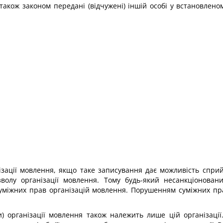
акож законом передані (відчужені) іншій особі у встановлено
нізації мовлення, якщо таке записування дає можливість сприй
волу організації мовлення. Тому будь-який несанкціонован
міжних прав організацій мовлення. Порушенням суміжних пра
) організації мовлення також належить лише цій організації.