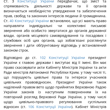
Ст. З
Конституції України
передбачає, що зміст та
спрямованість діяльності держави та її органів
визначається необхідністю утвердження та забезпечення
прав, свобод та законних інтересів людини й громадянина.
Ст.
40
Конституції України
встановлює, що усі мають право
направляти індивідуальні чи колективні письмові
звернення або особисто звертатися до органів державної
влади, органів місцевого самоврядування та посадових і
службових осіб цих органів, що зобов´язані розглянути
звернення і дати обґрунтовану відповідь у встановлений
законом строк.
Відповідно до ст.
102
Конституції України
президент
України є главою держави і виступає від її імені. Він має
право скасовувати акти Кабінету Міністрів України та акти
Ради міністрів Автономної Республіки Крим, у тому числі ті,
що порушують цивільні права та інтереси учасників
цивільних правовідносин. Президент України також
наділений правом вето щодо прийнятих Верховною Радою
України законів із наступним поверненням їх на
повторний розгляд Верховної Ради України, у тому числі
щодо цивільно-правового регулювання суспільних
відносин (ст.
106
Конституції України
). Кабінет Міністрів