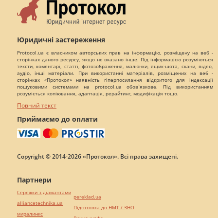
Юридичні застереження
Protocol.ua є власником авторських прав на інформацію, розміщену на веб -
сторінках даного ресурсу, якщо не вказано інше. Під інформацією розуміються
тексти, коментарі, статті, фотозображення, малюнки, ящик-шота, скани, відео,
аудіо, інші матеріали. При використанні матеріалів, розміщених на веб -
сторінках «Протокол» наявність гіперпосилання відкритого для індексації
пошуковими системами на protocol.ua обов`язкове. Під використанням
розуміється копіювання, адаптація, рерайтинг, модифікація тощо.
Повний текст
Приймаємо до оплати
Copyright © 2014-2026 «Протокол». Всі права захищені.
Партнери
Сережки з діамантами
pereklad.ua
alliancetechnika.ua
Підготовка до НМТ / ЗНО
миралинкс