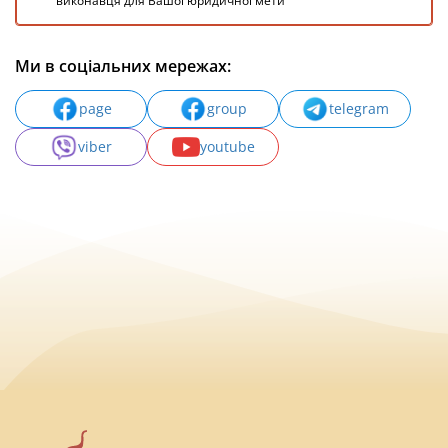
виконавця для Вашої юридичної мети
Ми в соціальних мережах:
page
group
telegram
viber
youtube