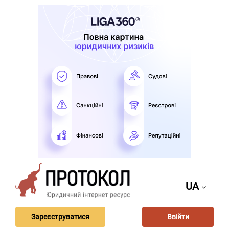
UA
Зареєструватися
Ввійти