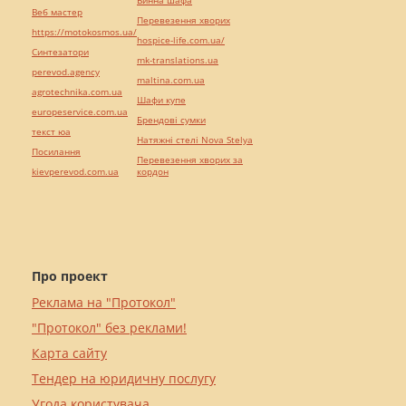
Винна шафа
Веб мастер
Перевезення хворих
https://motokosmos.ua/
hospice-life.com.ua/
Синтезатори
mk-translations.ua
perevod.agency
maltina.com.ua
agrotechnika.com.ua
Шафи купе
europeservice.com.ua
Брендові сумки
текст юа
Натяжні стелі Nova Stelya
Посилання
Перевезення хворих за
kievperevod.com.ua
кордон
Про проект
Реклама на "Протокол"
"Протокол" без реклами!
Карта сайту
Тендер на юридичну послугу
Угода користувача