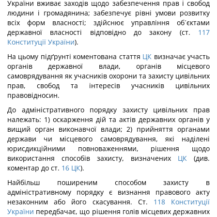
України вживає заходів щодо забезпечення прав і свобод
людини і громадянина; забезпечує рівні умови розвитку
всіх форм власності; здійснює управління об´єктами
державної власності відповідно до закону (ст.
117
Конституції України
).
На цьому підґрунті коментована стаття
ЦК
визначає участь
органів державної влади, органів місцевого
самоврядування як учасників охорони та захисту цивільних
прав, свобод та інтересів учасників цивільних
правовідносин.
До адміністративного порядку захисту цивільних прав
належать: 1) оскарження дій та актів державних органів у
вищий орган виконавчої влади; 2) прийняття органами
держави чи місцевого самоврядування, які наділені
юрисдикційними повноваженнями, рішення щодо
використання способів захисту, визначених
ЦК
(див.
коментар до ст.
16
ЦК
).
Найбільш поширеним способом захисту в
адміністративному порядку є визнання правового акту
незаконним або його скасування. Ст.
118
Конституції
України
передбачає, що рішення голів місцевих державних