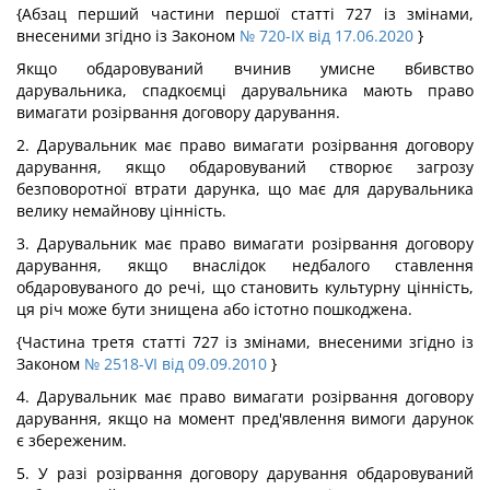
{Абзац перший частини першої статті 727 із змінами,
внесеними згідно із Законом
№ 720-IX від 17.06.2020
}
Якщо обдаровуваний вчинив умисне вбивство
дарувальника, спадкоємці дарувальника мають право
вимагати розірвання договору дарування.
2. Дарувальник має право вимагати розірвання договору
дарування, якщо обдаровуваний створює загрозу
безповоротної втрати дарунка, що має для дарувальника
велику немайнову цінність.
3. Дарувальник має право вимагати розірвання договору
дарування, якщо внаслідок недбалого ставлення
обдаровуваного до речі, що становить культурну цінність,
ця річ може бути знищена або істотно пошкоджена.
{Частина третя статті 727 із змінами, внесеними згідно із
Законом
№ 2518-VI від 09.09.2010
}
4. Дарувальник має право вимагати розірвання договору
дарування, якщо на момент пред'явлення вимоги дарунок
є збереженим.
5. У разі розірвання договору дарування обдаровуваний