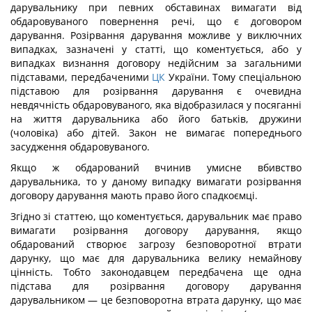
дарувальнику при певних обставинах вимагати від
обдаровуваного повернення речі, що є договором
дарування. Розірвання дарування можливе у виключних
випадках, зазначені у статті, що коментується, або у
випадках визнання договору недійсним за загальними
підставами, передбаченими
ЦК
України. Тому спеціальною
підставою для розірвання дарування є очевидна
невдячність обдаровуваного, яка відобразилася у посяганні
на життя дарувальника або його батьків, дружини
(чоловіка) або дітей. Закон не вимагає попереднього
засудження обдаровуваного.
Якщо ж обдарований вчинив умисне вбивство
дарувальника, то у даному випадку вимагати розірвання
договору дарування мають право його спадкоємці.
Згідно зі статтею, що коментується, дарувальник має право
вимагати розірвання договору дарування, якщо
обдарований створює загрозу безповоротної втрати
дарунку, що має для дарувальника велику немайнову
цінність. Тобто законодавцем передбачена ще одна
підстава для розірвання договору дарування
дарувальником — це безповоротна втрата дарунку, що має