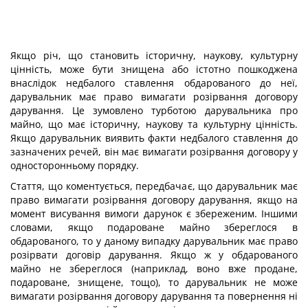
Якщо річ, що становить історичну, наукову, культурну
цінність, може бути знищена або істотно пошкоджена
внаслідок недбалого ставлення обдарованого до неї,
дарувальник має право вимагати розірвання договору
дарування. Це зумовлено турботою дарувальника про
майно, що має історичну, наукову та культурну цінність.
Якщо дарувальник виявить факти недбалого ставлення до
зазначених речей, він має вимагати розірвання договору у
односторонньому порядку.
Стаття, що коментується, передбачає, що дарувальник має
право вимагати розірвання договору дарування, якщо на
момент висування вимоги дарунок є збереженим. Іншими
словами, якщо подароване майно збереглося в
обдарованого, то у даному випадку дарувальник має право
розірвати договір дарування. Якщо ж у обдарованого
майно не збереглося (наприклад, воно вже продане,
подароване, знищене, тощо), то дарувальник не може
вимагати розірвання договору дарування та повернення ні