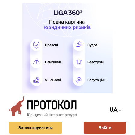
UA
Зареєструватися
Ввійти