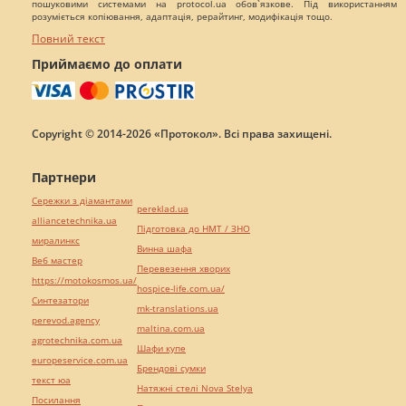
пошуковими системами на protocol.ua обов`язкове. Під використанням
розуміється копіювання, адаптація, рерайтинг, модифікація тощо.
Повний текст
Приймаємо до оплати
Copyright © 2014-2026 «Протокол». Всі права захищені.
Партнери
Сережки з діамантами
pereklad.ua
alliancetechnika.ua
Підготовка до НМТ / ЗНО
миралинкс
Винна шафа
Веб мастер
Перевезення хворих
https://motokosmos.ua/
hospice-life.com.ua/
Синтезатори
mk-translations.ua
perevod.agency
maltina.com.ua
agrotechnika.com.ua
Шафи купе
europeservice.com.ua
Брендові сумки
текст юа
Натяжні стелі Nova Stelya
Посилання