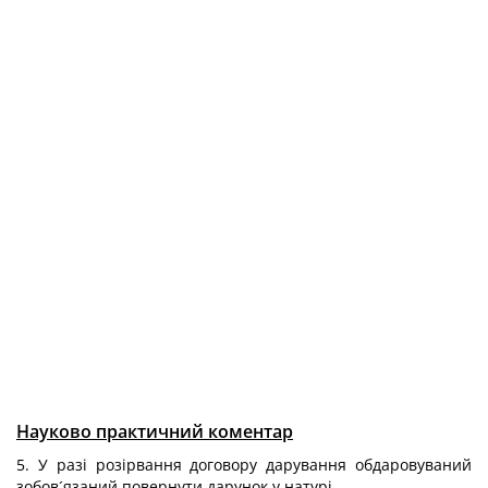
Науково практичний коментар
5. У разі розірвання договору дарування обдаровуваний
зобов´язаний повернути дарунок у натурі.