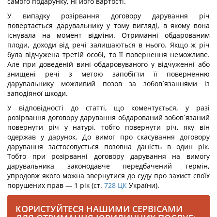
самого подарунку, ні його вартості.
У випадку розірвання договору дарування річ
повертається дарувальнику у тому вигляді, в якому вона
існувала на момент відміни. Отриманні обдарованим
плоди, доходи від речі залишаються в нього. Якщо ж річ
була відчужена третій особі, то її повернення неможливе.
Але при доведеній вині обдаровуваного у відчуженні або
знищені речі з метою запобігти її поверненню
дарувальнику можливий позов за зобов´язаннями із
заподіяної шкоди.
У відповідності до статті, що коментується, у разі
розірвання договору дарування обдарований зобов´язаний
повернути річ у натурі, тобто повернути річ, яку він
одержав у дарунок. До вимог про скасування договору
дарування застосовується позовна даність в один рік.
Тобто при розірванні договору дарування на вимогу
дарувальника законодавче передбачений термін,
упродовж якого можна звернутися до суду про захист своїх
порушених прав — 1 рік (ст.
728
ЦК
України).
КОРИСТУЙТЕСЯ НАШИМИ СЕРВІСАМИ