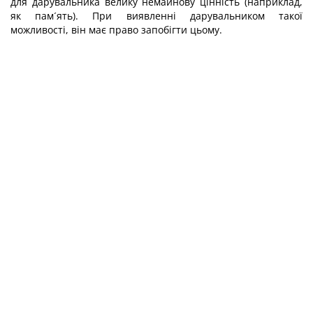
для дарувальника велику немайнову цінність (наприклад,
як пам´ять). При виявленні дарувальником такої
можливості, він має право запобігти цьому.