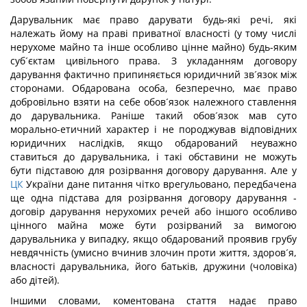
Дарувальник має право дарувати будь-які речі, які
належать йому на праві приватної власності (у тому числі
нерухоме майно та інше особливо цінне майно) будь-яким
суб´єктам цивільного права. З укладанням договору
дарування фактично припиняється юридичний зв´язок між
сторонами. Обдарована особа, безперечно, має право
добровільно взяти на себе обов´язок належного ставлення
до дарувальника. Раніше такий обов´язок мав суто
морально-етичний характер і не породжував відповідних
юридичних наслідків, якщо обдарований неуважно
ставиться до дарувальника, і такі обставини не можуть
бути підставою для розірвання договору дарування. Але у
ЦК
України дане питання чітко врегульовано, передбачена
ще одна підстава для розірвання договору дарування -
договір дарування нерухомих речей або іншого особливо
цінного майна може бути розірваний за вимогою
дарувальника у випадку, якщо обдарований проявив грубу
невдячність (умисно вчинив злочин проти життя, здоров´я,
власності дарувальника, його батьків, дружини (чоловіка)
або дітей).
Іншими словами, коментована стаття надає право