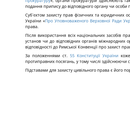
прокуратуру
», органи прокуратури здійснюють та
подання припису до відповідного органу чи особи
Суб´єктом захисту прав фізичних та юридичних ос
України «
Про Уповноваженого Верховної Ради Ук
права.
Після використання всіх національних засобів пра
установ чи до відповідних органів міжнародних о
відповідності до Римської Конвенції про захист пра
За положеннями ст.
55
Конституції України
коже
протиправних посягань, у тому числі здійснюючи са
Підставами для захисту цивільного права є його 