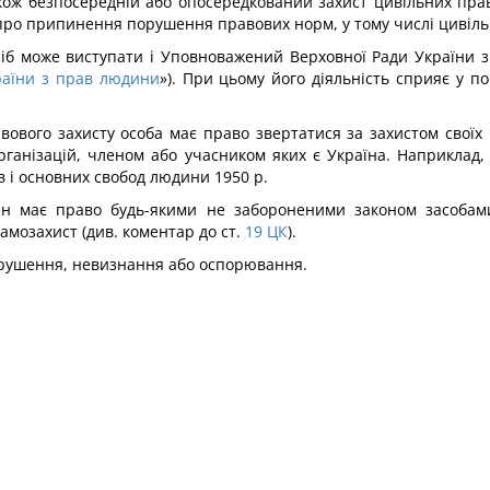
кож безпосередній або опосередкований захист цивільних пра
 про припинення порушення правових норм, у тому числі цивіл
іб може виступати і Уповноважений Верховної Ради України з
раїни з прав людини
»). При цьому його діяльність сприяє у 
вового захисту особа має право звертатися за захистом своїх
рганізацій, членом або учасником яких є Україна. Наприклад,
в і основних свобод людини 1950 р.
н має право будь-якими не забороненими законом засобами
мозахист (див. коментар до ст.
19
ЦК
).
порушення, невизнання або оспорювання.