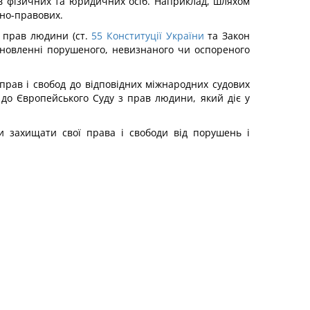
в фізичних та юридичних осіб. Наприклад, шляхом
ьно-правових.
 прав людини (ст.
55
Конституції України
та Закон
поновленні порушеного, невизнаного чи оспореного
 прав і свобод до відповідних міжнародних судових
 до Європейського Суду з прав людини, який діє у
 захищати свої права і свободи від порушень і