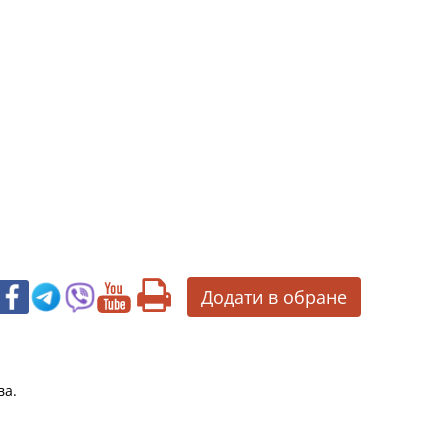
Додати в обране
ва.