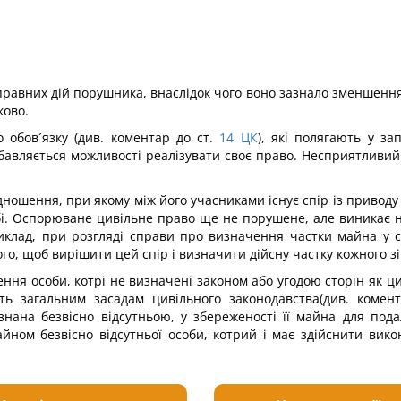
авних дій порушника, внаслідок чого воно зазнало зменшення а
ково.
 обов´язку (див. коментар до ст.
14
ЦК
), які полягають у з
бавляється можливості реалізувати своє право. Несприятливий
шення, при якому між його учасниками існує спір із приводу н
бі. Оспорюване цивільне право ще не порушене, але виникає 
иклад, при розгляді справи про визначення частки майна у сп
ого, щоб вирішити цей спір і визначити дійсну частку кожного зі
ення особи, котрі не визначені законом або угодою сторін як ц
ить загальним засадам цивільного законодавства(див. комен
изнана безвісно відсутньою, у збереженості її майна для по
ном безвісно відсутньої особи, котрий і має здійснити викон