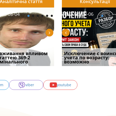
Аналітична стаття
Консультації
08-06
26-08-04
2026-08-05
2026-08-06
2026-08-04
2026-08-06
2026-07-30
уд встановив для
вживання впливом
Особливості захисту у
Документи, на яких не
Переоформлення
Исключение с воинс
Восьмий ААС фак
одування шкоди
статтею 369-2
кримінальному
проставляється
відстрочки за іншою
учета по возрасту:
підтвердив, що 
с
мінального
провадженні: я
апостиль: пер
підставою: нов
возможно
може скас
am
viber
youtube