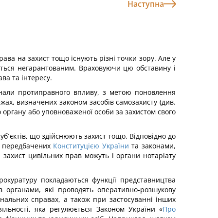
Наступна
ава на захист тощо існують різні точки зору. Але у
ється негарантованим. Враховуючи цю обставину і
ва та інтересу.
знали протиправного впливу, з метою поновлення
жах, визначених законом засобів самозахисту (див.
о органу або уповноваженої особи за захистом свого
уб´єктів, що здійснюють захист тощо. Відповідно до
х, передбачених
Конституцією України
та законами,
и захист цивільних прав можуть і органи нотаріату
окуратуру покладаються функції представництва
в органами, які проводять оперативно-розшукову
інальних справах, а також при застосуванні інших
яльності, яка регулюється Законом України «
Про