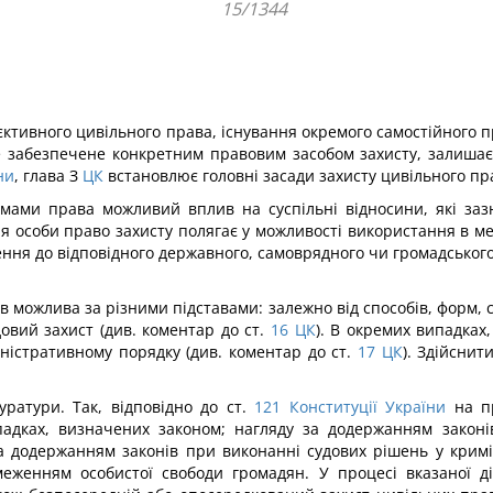
15/1344
ктивного цивільного права, існування окремого самостійного пр
не забезпечене конкретним правовим засобом захисту, залиша
ни
, глава З
ЦК
встановлює головні засади захисту цивільного пра
рмами права можливий вплив на суспільні відносини, які за
 особи право захисту полягає у можливості використання в ме
нення до відповідного державного, самоврядного чи громадськог
ав можлива за різними підставами: залежно від способів, форм, с
вий захист (див. коментар до ст.
16
ЦК
). В окремих випадка
ністративному порядку (див. коментар до ст.
17
ЦК
). Здійснит
ратури. Так, відповідно до ст.
121
Конституції України
на пр
падках, визначених законом; нагляду за додержанням законі
у за додержанням законів при виконанні судових рішень у крим
меженням особистої свободи громадян. У процесі вказаної ді