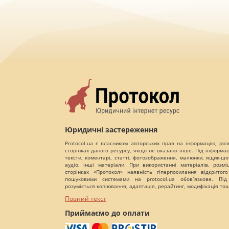
Юридичні застереження
Protocol.ua є власником авторських прав на інформацію, роз
сторінках даного ресурсу, якщо не вказано інше. Під інформа
тексти, коментарі, статті, фотозображення, малюнки, ящик-шот
аудіо, інші матеріали. При використанні матеріалів, розм
сторінках «Протокол» наявність гіперпосилання відкритого
пошуковими системами на protocol.ua обов`язкове. Під
розуміється копіювання, адаптація, рерайтинг, модифікація то
Повний текст
Приймаємо до оплати