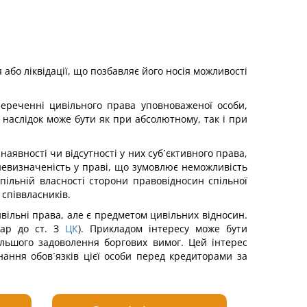
бо ліквідації, що позбавляє його носія можливості
апереченні цивільного права уповноваженої особи,
 наслідок може бути як при абсолютному, так і при
аявності чи відсутності у них суб´єктивного права,
невизначеність у праві, що зумовлює неможливість
ільній власності сторони правовідносин спільної
 співвласників.
ивільні права, але є предметом цивільних відносин.
тар до ст. З
ЦК
). Прикладом інтересу може бути
дальшого задоволення боргових вимог. Цей інтерес
ання обов´язків цієї особи перед кредиторами за