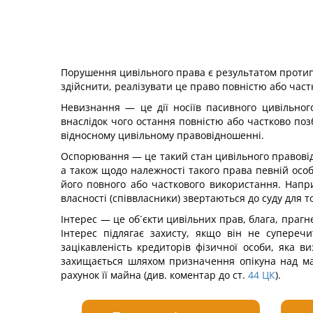
Порушення цивільного права є результатом протипр
здійснити, реалізувати це право повністю або част
Невизнання — це дії носіїв пасивного цивільного
внаслідок чого остання повністю або частково поз
відносному цивільному правовідношенні.
Оспорювання — це такий стан цивільного правовідно
а також щодо належності такого права певній осо
його повного або часткового використання. Напр
власності (співвласники) звертаються до суду для т
Інтерес — це об´єкти цивільних прав, блага, прагн
Інтерес підлягає захисту, якщо він не супереч
зацікавленість кредиторів фізичної особи, яка в
захищається шляхом призначення опікуна над май
рахунок її майна (див. коментар до ст.
44
ЦК
).