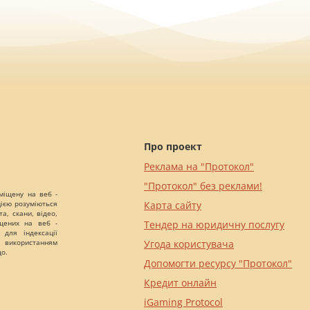
Про проект
Реклама на "Протокол"
"Протокол" без реклами!
міщену на веб -
цією розуміються
Карта сайту
а, скани, відео,
іщених на веб -
Тендер на юридичну послугу
 для індексації
 використанням
Угода користувача
що.
Допомогти ресурсу "Протокол"
Кредит онлайн
iGaming Protocol