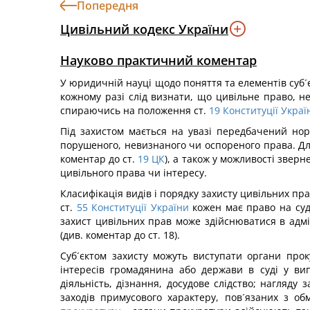
Попередня
Цивільний кодекс України
Науково практичний коментар
У юридичній науці щодо поняття та елементів суб´є
кожному разі слід визнати, що цивільне право, 
спираючись на положення ст.
19
Конституції Украї
Під захистом мається на увазі передбачений но
порушеного, невизнаного чи оспореного права. Для
коментар до ст.
19
ЦК
), а також у можливості звер
цивільного права чи інтересу.
Класифікація видів і порядку захисту цивільних пр
ст.
55
Конституції України
кожен має право на судо
захист цивільних прав може здійснюватися в адмі
(див. коментар до ст. 18).
Суб´єктом захисту можуть виступати органи проку
інтересів громадянина або держави в суді у ви
діяльність, дізнання, досудове слідство; нагляд
заходів примусового характеру, пов´язаних з об