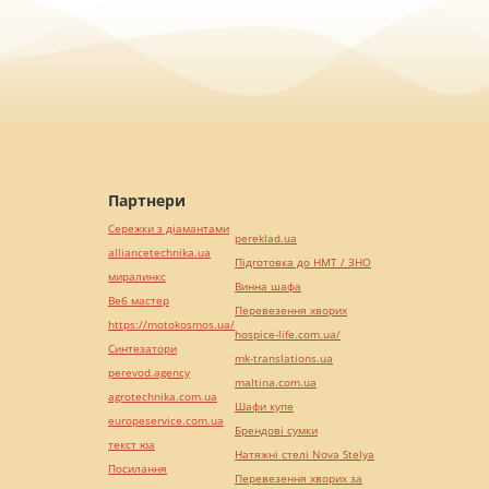
Партнери
Сережки з діамантами
pereklad.ua
alliancetechnika.ua
Підготовка до НМТ / ЗНО
миралинкс
Винна шафа
Веб мастер
Перевезення хворих
https://motokosmos.ua/
hospice-life.com.ua/
Синтезатори
mk-translations.ua
perevod.agency
maltina.com.ua
agrotechnika.com.ua
Шафи купе
europeservice.com.ua
Брендові сумки
текст юа
Натяжні стелі Nova Stelya
Посилання
Перевезення хворих за