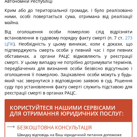
Автономній Республіці
Крим або до територіальної громади, і було реалізовано
ними, особі повертається сума, отримана від реалізації
майна.
Від оголошення особи померлою слід відрізняти
встановлення в судовому порядку факту смерті (п. 7 ст.
273
ЦПК
). Необхідність у цьому виникає, коли є докази, що
підтверджують смерть особи у певний час і при певних
обставинах, а органи РАЦС відмовляють у реєстрації
смерті. У цьому випадку не потрібно дотримувати термінів,
передбачених для визнання особи безвісно відсутньою і
оголошення її померлою. Зацікавлені особи можуть у будь-
який час звернутися з відповідною заявою в суд. Рішення
суду про установлення факту смерті служить підставою для
реєстрації смерті в органах РАЦС.
КОРИСТУЙТЕСЯ НАШИМИ СЕРВІСАМИ
ДЛЯ ОТРИМАННЯ ЮРИДИЧНИХ ПОСЛУГ:
БЕЗКОШТОВНА КОНСУЛЬТАЦІЯ
Швидку відповідь на Ваш юридичний питання допоможе