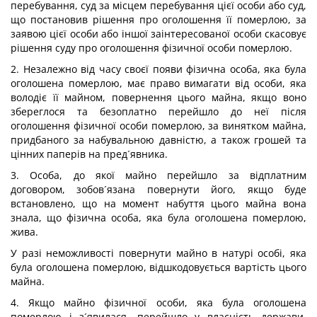
перебування, суд за місцем перебування цієї особи або суд,
що постановив рішення про оголошення її померлою, за
заявою цієї особи або іншої заінтересованої особи скасовує
рішення суду про оголошення фізичної особи померлою.
2. Незалежно від часу своєї появи фізична особа, яка була
оголошена померлою, має право вимагати від особи, яка
володіє її майном, повернення цього майна, якщо воно
збереглося та безоплатно перейшло до неї після
оголошення фізичної особи померлою, за винятком майна,
придбаного за набувальною давністю, а також грошей та
цінних паперів на пред´явника.
3. Особа, до якої майно перейшло за відплатним
договором, зобов´язана повернути його, якщо буде
встановлено, що на момент набуття цього майна вона
знала, що фізична особа, яка була оголошена померлою,
жива.
У разі неможливості повернути майно в натурі особі, яка
була оголошена померлою, відшкодовується вартість цього
майна.
4. Якщо майно фізичної особи, яка була оголошена
померлою і з´явилася, перейшло у власність держави,