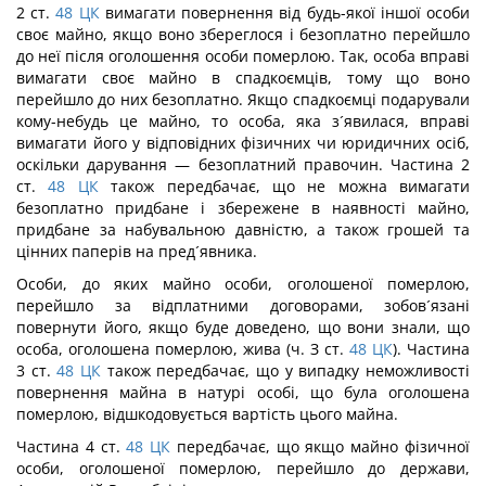
2 ст.
48
ЦК
вимагати повернення від будь-якої іншої особи
своє майно, якщо воно збереглося і безоплатно перейшло
до неї після оголошення особи померлою. Так, особа вправі
вимагати своє майно в спадкоємців, тому що воно
перейшло до них безоплатно. Якщо спадкоємці подарували
кому-небудь це майно, то особа, яка з´явилася, вправі
вимагати його у відповідних фізичних чи юридичних осіб,
оскільки дарування — безоплатний правочин. Частина 2
ст.
48
ЦК
також передбачає, що не можна вимагати
безоплатно придбане і збережене в наявності майно,
придбане за набувальною давністю, а також грошей та
цінних паперів на пред´явника.
Особи, до яких майно особи, оголошеної померлою,
перейшло за відплатними договорами, зобов´язані
повернути його, якщо буде доведено, що вони знали, що
особа, оголошена померлою, жива (ч. З ст.
48
ЦК
). Частина
3 ст.
48
ЦК
також передбачає, що у випадку неможливості
повернення майна в натурі особі, що була оголошена
померлою, відшкодовується вартість цього майна.
Частина 4 ст.
48
ЦК
передбачає, що якщо майно фізичної
особи, оголошеної померлою, перейшло до держави,