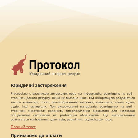
Юридичні застереження
Protocol.ua є власником авторських прав на інформацію, розміщену на веб -
сторінках даного ресурсу, якщо не вказано інше. Під інформацією розуміються
тексти, коментарі, статті, фотозображення, малюнки, ящик-шота, скани, відео,
аудіо, інші матеріали. При використанні матеріалів, розміщених на веб -
сторінках «Протокол» наявність гіперпосилання відкритого для індексації
пошуковими системами на protocol.ua обов`язкове. Під використанням
розуміється копіювання, адаптація, рерайтинг, модифікація тощо.
Повний текст
Приймаємо до оплати