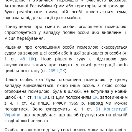
Автономної Республіки Крим або територіальної громади і
було реалізоване ними, цій особі повертається сума,
одержана від реалізації цього майна.
Припущення про смерть особи, оголошеної померлою,
спростовується у випадку появи особи або виявленні її
місця перебування.
Рішення про оголошення особи померлою скасовується
судом за заявою цієї особи або іншої зацікавленої особи (ч.
1 ст.
48
ЦК
). Нове рішення суду є підставою для
анулювання запису про смерть у книзі реєстрації актів
цивільного стану (ст.
265
ЦПК
).
Шлюб особи, яка була оголошена померлою, у цьому
випадку відновлюється, якщо інша особа, з якою особа,
оголошена померлою, була в шлюбі, не вступила у новий
шлюб (ч. 1 ст.
118
СК
). Із цим положенням
СК
, запозиченим
з ч. 1 ст. 42 КпШС РРФСР 1969 р. навряд чи можна
погодитися. Воно суперечить ч. 1 ст.
51
Конституції
України
, що передбачає, що шлюб ґрунтується на вільній
згоді жінки і чоловіка.
Особа, незалежно від часу своєї появи, може на підставі ч.