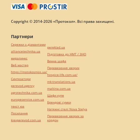
Copyright © 2014-2026 «Протокол». Всі права захищені.
Партнери
Сережки з діамантами
pereklad.ua
alliancetechnika.ua
Підготовка до НМТ / ЗНО
миралинкс
Винна шафа
Веб мастер
Перевезення хворих
https://motokosmos.ua/
hospice-life.com.ua/
Синтезатори
mk-translations.ua
perevod.agency
maltina.com.ua
agrotechnika.com.ua
Шафи купе
europeservice.com.ua
Брендові сумки
текст юа
Натяжні стелі Nova Stelya
Посилання
Перевезення хворих за
kievperevod.com.ua
кордон