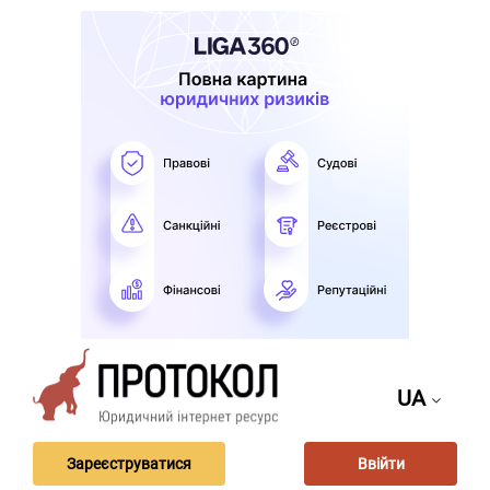
UA
Зареєструватися
Ввійти