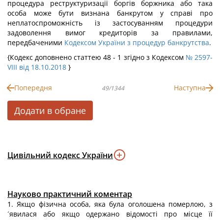
процедура реструктуризації боргів боржника або така
особа може бути визнана банкрутом у справі про
неплатоспроможність із застосуванням процедури
задоволення вимог кредиторів за правилами,
передбаченими
Кодексом України з процедур банкрутства
.
{Кодекс доповнено статтею 48 - 1 згідно з Кодексом
№ 2597-
VIII від 18.10.2018
}
Попередня
Наступна
49/1344
Додати в обране
Цивільний кодекс України
Науково практичний коментар
1. Якщо фізична особа, яка була оголошена померлою, з
´явилася або якщо одержано відомості про місце її