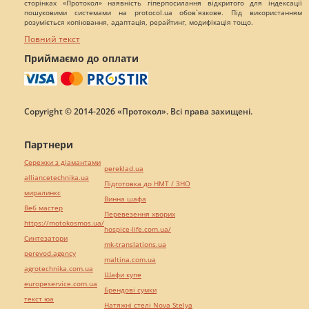
сторінках «Протокол» наявність гіперпосилання відкритого для індексації
пошуковими системами на protocol.ua обов`язкове. Під використанням
розуміється копіювання, адаптація, рерайтинг, модифікація тощо.
Повний текст
Приймаємо до оплати
Copyright © 2014-2026 «Протокол». Всі права захищені.
Партнери
Сережки з діамантами
pereklad.ua
alliancetechnika.ua
Підготовка до НМТ / ЗНО
миралинкс
Винна шафа
Веб мастер
Перевезення хворих
https://motokosmos.ua/
hospice-life.com.ua/
Синтезатори
mk-translations.ua
perevod.agency
maltina.com.ua
agrotechnika.com.ua
Шафи купе
europeservice.com.ua
Брендові сумки
текст юа
Натяжні стелі Nova Stelya