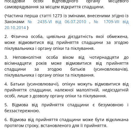
посадовій особі відповідного органу місцевого
самоврядування за місцем відкриття спадщини.
{Частина перша статті 1273 із змінами, внесеними згідно із
Законами
№ 2435-VI від 06.07.2010
,
№ 1709-VII від
20.10.2014
}
2. Фізична особа, цивільна дієздатність якої обмежена,
може відмовитися від прийняття спадщини за згодою
піклувальника і органу опіки та піклування.
3. Неповнолітня особа віком від чотирнадцяти до
вісімнадцяти років може відмовитися від прийняття
спадщини за згодою батьків (усиновлювачів),
піклувальника і органу опіки та піклування.
4. Батьки (усиновлювачі), опікун можуть відмовитися від
прийняття спадщини, належної малолітній, недієздатній
особі, лише з дозволу органу опіки та піклування.
5. Відмова від прийняття спадщини є безумовною і
беззастережною.
6. Відмова від прийняття спадщини може бути відкликана
протягом строку, встановленого для її прийняття.