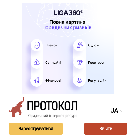
UA
Зареєструватися
Ввійти