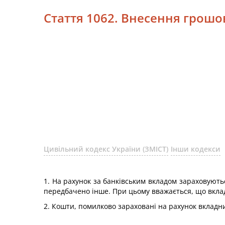
Стаття 1062. Внесення грош
Цивільний кодекс України (ЗМІСТ)
Інши кодекси
1. На рахунок за банківським вкладом зараховуютьс
передбачено інше. При цьому вважається, що вклад
2. Кошти, помилково зараховані на рахунок вкладни