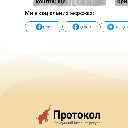
вих
коштів: що
незаконні дії
наявні
Кри
Ми в соціальних мережах:
page
group
telegr