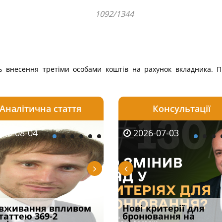
1092/1344
ь внесення третіми особами коштів на рахунок вкладника. 
Аналітична стаття
Консультації
08-06
26-08-04
2026-05-25
2026-08-06
2026-08-04
2026-07-03
2026-07-30
уд встановив для
вживання впливом
Кого з юристів замінить
Документи, на яких не
Переоформлення
Нові критерії для
Восьмий ААС фак
одування шкоди
статтею 369-2
ШІ, а хто зароблятиме
проставляється
відстрочки за іншою
бронювання на
підтвердив, що 