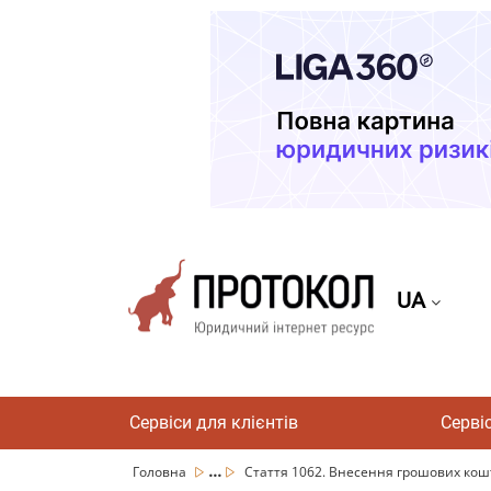
UA
Сервіси для клієнтів
Серві
...
Головна
Стаття 1062. Внесення грошових кошті