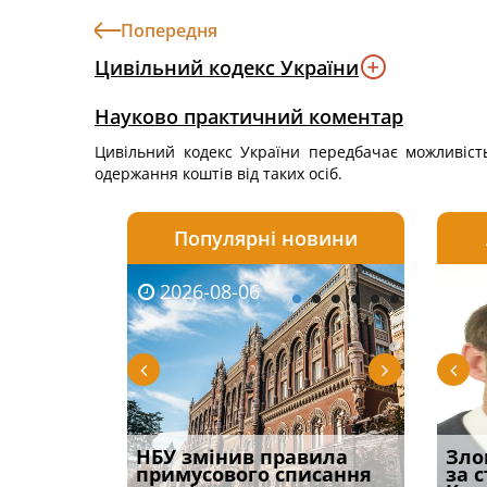
Попередня
Цивільний кодекс України
Науково практичний коментар
Цивільний кодекс України передбачає можливіст
одержання коштів від таких осіб.
Популярні новини
2026-08-06
2026-08-03
2026-
20
і
НБУ змінив правила
Водії можуть отримати
Якщо с
Зло
способом
примусового списання
компенсацію за
відшк
за 