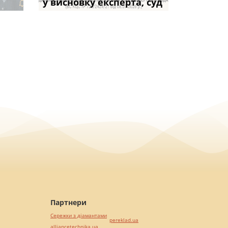
частини за ігн
опублі
погашення боргу
у висновку експерта, суд
фраза «на
ПРАКТИКИ», АБО 
декларації пі
вказане ма
Партнери
Сережки з діамантами
pereklad.ua
alliancetechnika.ua