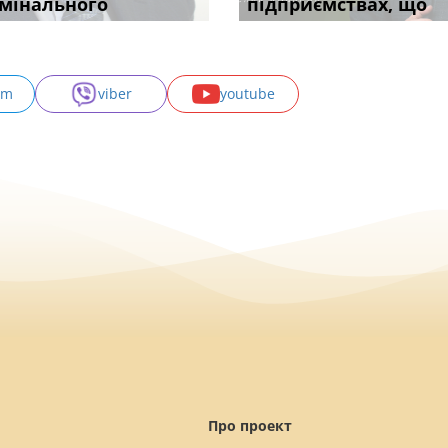
с
мінального
міль
апостиль: пер
підставою: нов
підприємствах, що
може скас
am
viber
youtube
Про проект