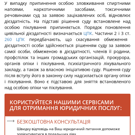
У випадку припинення особою зловживання спиртними
напоями, наркотичними засобами, токсичними
речовинами суд за заявою зацікавлених осіб, відновлює
дієздатність. На підставі рішення суду встановлене над
особою піклування припиняється. Порядок поновлення
цивільної дієздатності визначається
ЦПК
. Частини 2 і 3 ст.
260
ЦПК
передбачають, що скасування обмеження
дієздатності особи здійснюється рішенням суду за заявою
самої особи, обмеженою в дієздатності, членів її родини,
профспілок та інших громадських організацій, прокурора,
органів опіки і піклування, психіатричного лікувального
закладу, а також за власною ініціативою суду. Рішення суду
після вступу його в законну силу надсилається органу опіки
і піклування. Воно є підставою для зняття встановленого
над особою опіки чи піклування.
КОРИСТУЙТЕСЯ НАШИМИ СЕРВІСАМИ
ДЛЯ ОТРИМАННЯ ЮРИДИЧНИХ ПОСЛУГ:
БЕЗКОШТОВНА КОНСУЛЬТАЦІЯ
Швидку відповідь на Ваш юридичний питання допоможе
зорієнтуватися в подальших діях.