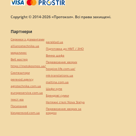
Copyright © 2014-2026 «Протокол». Всі права захищені.
Партнери
Сережки з діамантами
pereklad.ua
alliancetechnika.ua
Підготовка до НМТ / ЗНО
миралинкс
Винна шафа
Веб мастер
Перевезення хворих
https://motokosmos.ua/
hospice-life.com.ua/
Синтезатори
mk-translations.ua
perevod.agency
maltina.com.ua
agrotechnika.com.ua
Шафи купе
europeservice.com.ua
Брендові сумки
текст юа
Натяжні стелі Nova Stelya
Посилання
Перевезення хворих за
kievperevod.com.ua
кордон