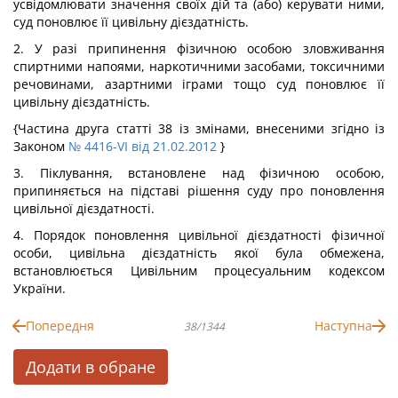
усвідомлювати значення своїх дій та (або) керувати ними,
суд поновлює її цивільну дієздатність.
2. У разі припинення фізичною особою зловживання
спиртними напоями, наркотичними засобами, токсичними
речовинами, азартними іграми тощо суд поновлює її
цивільну дієздатність.
{Частина друга статті 38 із змінами, внесеними згідно із
Законом
№ 4416-VI від 21.02.2012
}
3. Піклування, встановлене над фізичною особою,
припиняється на підставі рішення суду про поновлення
цивільної дієздатності.
4. Порядок поновлення цивільної дієздатності фізичної
особи, цивільна дієздатність якої була обмежена,
встановлюється Цивільним процесуальним кодексом
України.
Попередня
Наступна
38/1344
Додати в обране