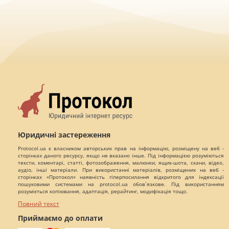
Юридичні застереження
Protocol.ua є власником авторських прав на інформацію, розміщену на веб -
сторінках даного ресурсу, якщо не вказано інше. Під інформацією розуміються
тексти, коментарі, статті, фотозображення, малюнки, ящик-шота, скани, відео,
аудіо, інші матеріали. При використанні матеріалів, розміщених на веб -
сторінках «Протокол» наявність гіперпосилання відкритого для індексації
пошуковими системами на protocol.ua обов`язкове. Під використанням
розуміється копіювання, адаптація, рерайтинг, модифікація тощо.
Повний текст
Приймаємо до оплати