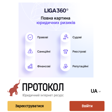
UA
Зареєструватися
Ввійти