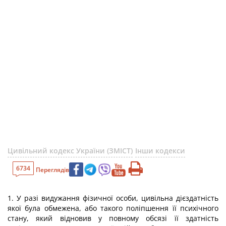
Цивільний кодекс України (ЗМІСТ)
Інши кодекси
6734
Переглядів
1. У разі видужання фізичної особи, цивільна дієздатність
якої була обмежена, або такого поліпшення її психічного
стану, який відновив у повному обсязі її здатність