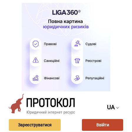
UA
Зареєструватися
Ввійти