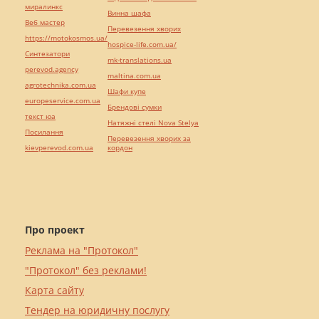
миралинкс
Винна шафа
Веб мастер
Перевезення хворих
https://motokosmos.ua/
hospice-life.com.ua/
Синтезатори
mk-translations.ua
perevod.agency
maltina.com.ua
agrotechnika.com.ua
Шафи купе
europeservice.com.ua
Брендові сумки
текст юа
Натяжні стелі Nova Stelya
Посилання
Перевезення хворих за
kievperevod.com.ua
кордон
Про проект
Реклама на "Протокол"
"Протокол" без реклами!
Карта сайту
Тендер на юридичну послугу