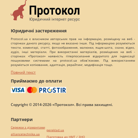
Юридичні застереження
Protocol.ua є власником авторських прав на інформацію, розміщену на веб -
сторінках даного ресурсу, якщо не вказано інше. Під інформацією розуміються
тексти, коментарі, статті, фотозображення, малюнки, ящик-шота, скани, відео,
аудіо, інші матеріали. При використанні матеріалів, розміщених на веб -
сторінках «Протокол» наявність гіперпосилання відкритого для індексації
пошуковими системами на protocol.ua обов`язкове. Під використанням
розуміється копіювання, адаптація, рерайтинг, модифікація тощо.
Повний текст
Приймаємо до оплати
Copyright © 2014-2026 «Протокол». Всі права захищені.
Партнери
Сережки з діамантами
pereklad.ua
alliancetechnika.ua
Підготовка до НМТ / ЗНО