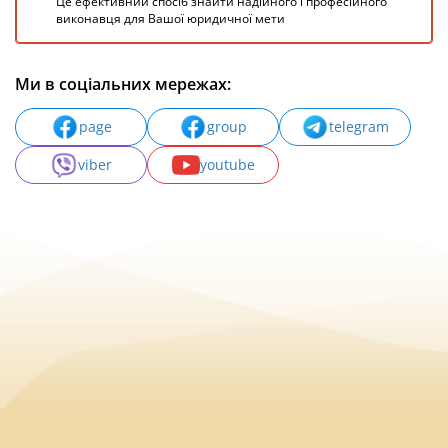
Це ефективний спосіб знайти надійного і професійного
виконавця для Вашої юридичної мети
Ми в соціальних мережах:
page
group
telegram
viber
youtube