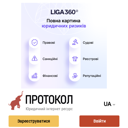
UA
Зареєструватися
Ввійти