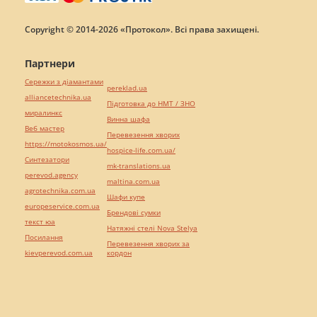
Copyright © 2014-2026 «Протокол». Всі права захищені.
Партнери
Сережки з діамантами
pereklad.ua
alliancetechnika.ua
Підготовка до НМТ / ЗНО
миралинкс
Винна шафа
Веб мастер
Перевезення хворих
https://motokosmos.ua/
hospice-life.com.ua/
Синтезатори
mk-translations.ua
perevod.agency
maltina.com.ua
agrotechnika.com.ua
Шафи купе
europeservice.com.ua
Брендові сумки
текст юа
Натяжні стелі Nova Stelya
Посилання
Перевезення хворих за
kievperevod.com.ua
кордон