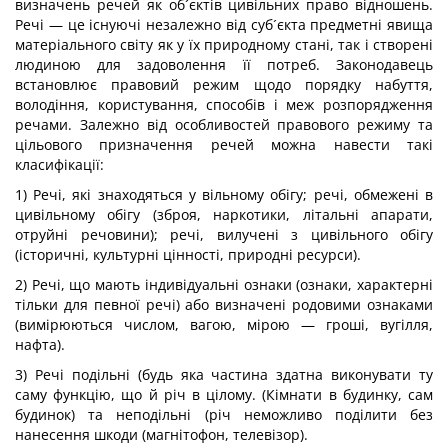
визначень речей як об´єктів цивільних право відношень.
Речі — це існуючі незалежно від суб´єкта предметні явища
матеріального світу як у їх природному стані, так і створені
людиною для задоволення її потреб. Законодавець
встановлює правовий режим щодо порядку набуття,
володіння, користування, способів і меж розпорядження
речами. Залежно від особливостей правового режиму та
цільового призначення речей можна навести такі
класифікації:
1) Речі, які знаходяться у вільному обігу; речі, обмежені в
цивільному обігу (зброя, наркотики, літальні апарати,
отруйні речовини); речі, вилучені з цивільного обігу
(історичні, культурні цінності, природні ресурси).
2) Речі, що мають індивідуальні ознаки (ознаки, характерні
тільки для певної речі) або визначені родовими ознаками
(вимірюються числом, вагою, мірою — гроші, вугілля,
нафта).
3) Речі подільні (будь яка частина здатна виконувати ту
саму функцію, що й річ в цілому. (Кімнати в будинку, сам
будинок) та неподільні (річ неможливо поділити без
нанесення шкоди (магнітофон, телевізор).