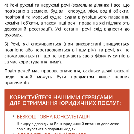
4) Речі рухомі та нерухомі речі (земельна ділянка і все, що
пов´язано з землею, будівлі, споруди, ліси, водні об´єкти,
повітряні та морські судна, судна внутрішнього плавання,
космічні об´єкти, а також інші речі, права на які підлягають
державній реєстрації). Усі останні речі слід віднести до
рухомих.
5) Речі, які споживаються (при використані знищуються
повністю або перетворюються в іншу річ), та речі, які не
споживаються (ті, що не втрачають свою фізичну сутність
за час користування ними).
Поділ речей має правове значення, оскільки деякі вказані
види речей можуть бути предметом лише певних
правочинів.
КОРИСТУЙТЕСЯ НАШИМИ СЕРВІСАМИ
ДЛЯ ОТРИМАННЯ ЮРИДИЧНИХ ПОСЛУГ:
БЕЗКОШТОВНА КОНСУЛЬТАЦІЯ
Швидку відповідь на Ваш юридичний питання допоможе
зорієнтуватися в подальших діях.