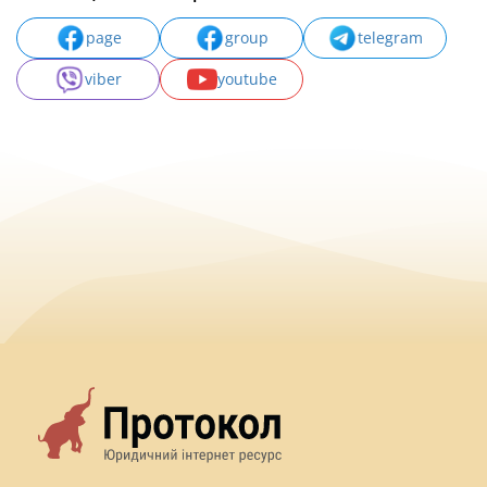
page
group
telegram
viber
youtube