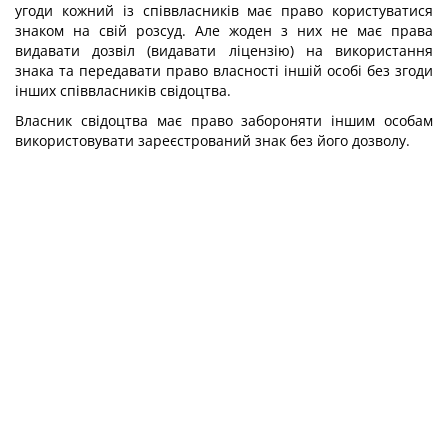
угоди кожний із співвласників має право користуватися
знаком на свій розсуд. Але жоден з них не має права
видавати дозвіл (видавати ліцензію) на використання
знака та передавати право власності іншій особі без згоди
інших співвласників свідоцтва.
Власник свідоцтва має право забороняти іншим особам
використовувати зареєстрований знак без його дозволу.