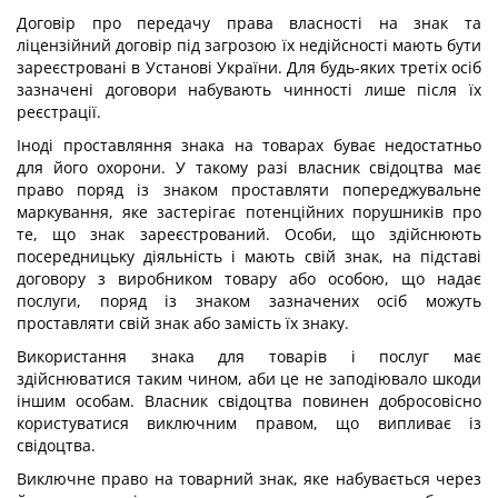
Договір про передачу права власності на знак та
ліцензійний договір під загрозою їх недійсності мають бути
зареєстровані в Установі України. Для будь-яких третіх осіб
зазначені договори набувають чинності лише після їх
реєстрації.
Іноді проставляння знака на товарах буває недостатньо
для його охорони. У такому разі власник свідоцтва має
право поряд із знаком проставляти попереджувальне
маркування, яке застерігає потенційних порушників про
те, що знак зареєстрований. Особи, що здійснюють
посередницьку діяльність і мають свій знак, на підставі
договору з виробником товару або особою, що надає
послуги, поряд із знаком зазначених осіб можуть
проставляти свій знак або замість їх знаку.
Використання знака для товарів і послуг має
здійснюватися таким чином, аби це не заподіювало шкоди
іншим особам. Власник свідоцтва повинен добросовісно
користуватися виключним правом, що випливає із
свідоцтва.
Виключне право на товарний знак, яке набувається через