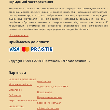
Юридичні застереження
Protocol.ua є власником авторських прав на інформацію, розміщену на веб -
сторінках даного ресурсу, якщо не вказано інше. Під інформацією розуміються
тексти, коментарі, статті, фотозображення, малюнки, ящик-шота, скани, відео,
аудіо, інші матеріали. При використанні матеріалів, розміщених на веб -
сторінках «Протокол» наявність гіперпосилання відкритого для індексації
пошуковими системами на protocol.ua обов`язкове. Під використанням
розуміється копіювання, адаптація, рерайтинг, модифікація тощо.
Повний текст
Приймаємо до оплати
Copyright © 2014-2026 «Протокол». Всі права захищені.
Партнери
Сережки з діамантами
pereklad.ua
alliancetechnika.ua
Підготовка до НМТ / ЗНО
миралинкс
Винна шафа
Веб мастер
Перевезення хворих
https://motokosmos.ua/
hospice-life.com.ua/
Синтезатори
mk-translations.ua