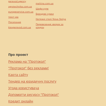
perevod.agency
maltina.com.ua
agrotechnika.com.ua
Шафи купе
europeservice.com.ua
Брендові сумки
текст юа
Натяжні стелі Nova Stelya
Посилання
Перевезення хворих за
kievperevod.com.ua
кордон
Про проект
Реклама на "Протокол"
"Протокол" без реклами!
Карта сайту
Тендер на юридичну послугу
Угода користувача
Допомогти ресурсу "Протокол"
Кредит онлайн