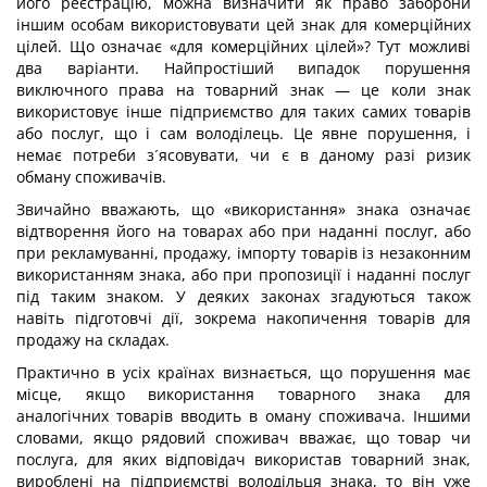
його реєстрацію, можна визначити як право заборони
іншим особам використовувати цей знак для комерційних
цілей. Що означає «для комерційних цілей»? Тут можливі
два варіанти. Найпростіший випадок порушення
виключного права на товарний знак — це коли знак
використовує інше підприємство для таких самих товарів
або послуг, що і сам володілець. Це явне порушення, і
немає потреби з´ясовувати, чи є в даному разі ризик
обману споживачів.
Звичайно вважають, що «використання» знака означає
відтворення його на товарах або при наданні послуг, або
при рекламуванні, продажу, імпорту товарів із незаконним
використанням знака, або при пропозиції і наданні послуг
під таким знаком. У деяких законах згадуються також
навіть підготовчі дії, зокрема накопичення товарів для
продажу на складах.
Практично в усіх країнах визнається, що порушення має
місце, якщо використання товарного знака для
аналогічних товарів вводить в оману споживача. Іншими
словами, якщо рядовий споживач вважає, що товар чи
послуга, для яких відповідач використав товарний знак,
вироблені на підприємстві володільця знака, то він уже