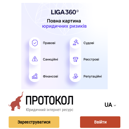
UA
Зареєструватися
Ввійти