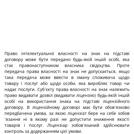
Право інтелектуальної власності на знак на підставі
договору може бути передано будь-якій іншій особі, яка
стає правонаступником власника свідоцтва. Проте
передача права власності на знак не допускається, якщо
така передача може ввести в оману споживача щодо
товару і послуг або щодо особи, яка виробляє товар чи
надає послуги. Суб´єкту права власності на знак належить
право видавати дозвіл (видавати ліцензію) будь-якій іншій
особі на використання знака на підставі ліцензійного
договору. В ліцензійному договорі має бути обов´язково
передбачена умова, за якою ліцензіат бере на себе зобов
´язання ні в якому разі не допустити зниження якості
товарів і послуг. Ліцензіар зобов´язаний здійснювати
контроль за додержанням цієї умови.