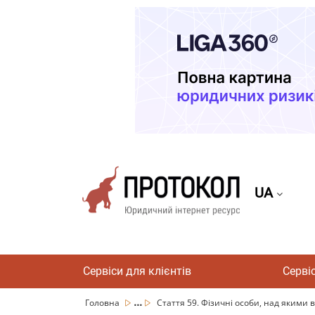
UA
Сервіси для клієнтів
Серві
...
Головна
Стаття 59. Фізичні особи, над якими 