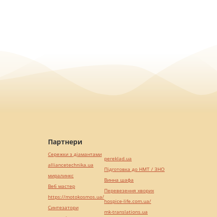
Партнери
Сережки з діамантами
pereklad.ua
alliancetechnika.ua
Підготовка до НМТ / ЗНО
миралинкс
Винна шафа
Веб мастер
Перевезення хворих
https://motokosmos.ua/
hospice-life.com.ua/
Синтезатори
mk-translations.ua