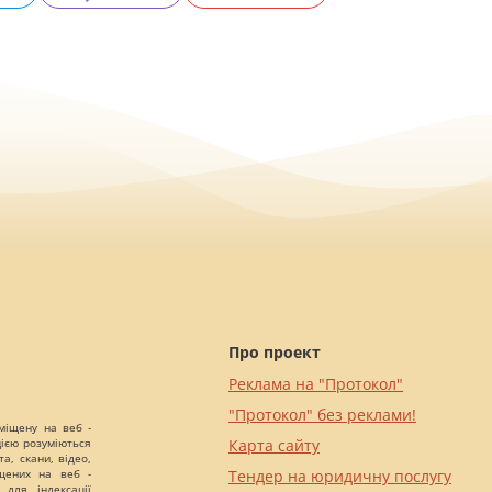
Про проект
Реклама на "Протокол"
"Протокол" без реклами!
міщену на веб -
цією розуміються
Карта сайту
а, скани, відео,
іщених на веб -
Тендер на юридичну послугу
 для індексації