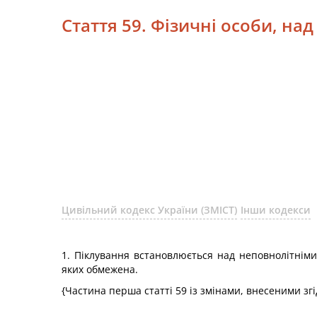
Стаття 59. Фізичні особи, н
Цивільний кодекс України (ЗМІСТ)
Інши кодекси
1. Піклування встановлюється над неповнолітніми 
яких обмежена.
{Частина перша статті 59 із змінами, внесеними зг