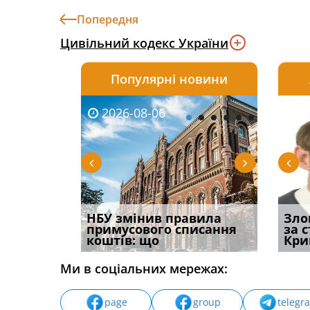
Попередня
Цивільний кодекс України
Популярні новини
2026-08-06
2026-08-03
2026-
20
 імені та
НБУ змінив правила
Водії можуть отримати
Правом
Зло
ваного до
примусового списання
компенсацію за
ефект
за 
коштів: що
незаконні дії
захист
Кри
Ми в соціальних мережах:
page
group
telegr