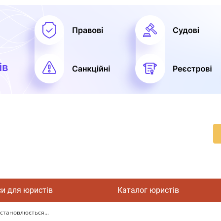
си для юристів
Каталог юристів
встановлюється...