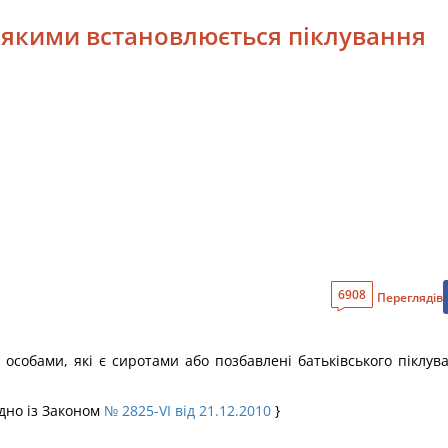
ад якими встановлюється піклування
6908
Переглядів
особами, які є сиротами або позбавлені батьківського піклув
ідно із Законом
№ 2825-VI від 21.12.2010
}