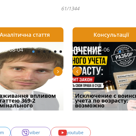
61/1344
Аналітична стаття
Консультації
08-05
26-08-04
2026-07-27
2026-08-05
2026-08-04
2026-08-06
2026-07-30
ірним і
вживання впливом
Чи скасують
Чоловік помер, але
Переоформлення
Исключение с воинс
Восьмий ААС фак
ивним способом
статтею 369-2
бронювання з 1 вересня?
позика залишилася: як
відстрочки за іншою
учета по возрасту:
підтвердив, що 
у речових
мінального
Що насправді з
фраза «на
підставою: нов
возможно
може скас
am
viber
youtube