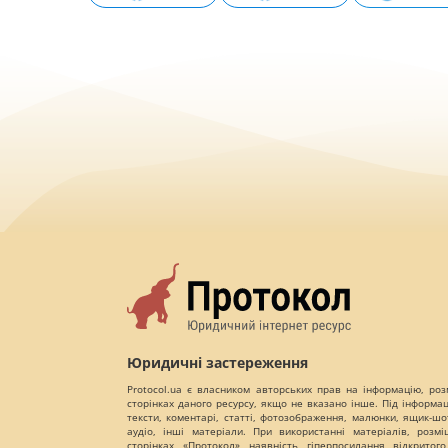
Юридичні застереження
Protocol.ua є власником авторських прав на інформацію, роз
сторінках даного ресурсу, якщо не вказано інше. Під інформа
тексти, коментарі, статті, фотозображення, малюнки, ящик-шот
аудіо, інші матеріали. При використанні матеріалів, розм
сторінках «Протокол» наявність гіперпосилання відкритого