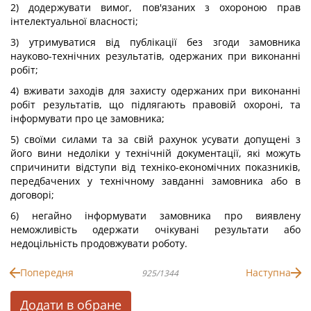
2) додержувати вимог, пов'язаних з охороною прав
інтелектуальної власності;
3) утримуватися від публікації без згоди замовника
науково-технічних результатів, одержаних при виконанні
робіт;
4) вживати заходів для захисту одержаних при виконанні
робіт результатів, що підлягають правовій охороні, та
інформувати про це замовника;
5) своїми силами та за свій рахунок усувати допущені з
його вини недоліки у технічній документації, які можуть
спричинити відступи від техніко-економічних показників,
передбачених у технічному завданні замовника або в
договорі;
6) негайно інформувати замовника про виявлену
неможливість одержати очікувані результати або
недоцільність продовжувати роботу.
Попередня
Наступна
925/1344
Додати в обране