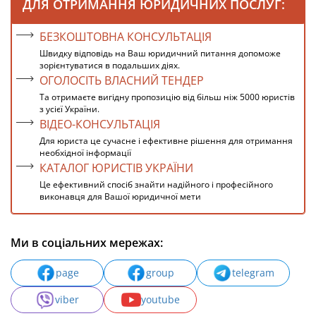
ДЛЯ ОТРИМАННЯ ЮРИДИЧНИХ ПОСЛУГ:
БЕЗКОШТОВНА КОНСУЛЬТАЦІЯ
Швидку відповідь на Ваш юридичний питання допоможе
зорієнтуватися в подальших діях.
ОГОЛОСІТЬ ВЛАСНИЙ ТЕНДЕР
Та отримаєте вигідну пропозицію від більш ніж 5000 юристів
з усієї України.
ВІДЕО-КОНСУЛЬТАЦІЯ
Для юриста це сучасне і ефективне рішення для отримання
необхідної інформації
КАТАЛОГ ЮРИСТІВ УКРАЇНИ
Це ефективний спосіб знайти надійного і професійного
виконавця для Вашої юридичної мети
Ми в соціальних мережах:
page
group
telegram
viber
youtube