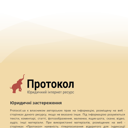
Юридичні застереження
Protocol.ua є власником авторських прав на інформацію, розміщену на веб -
сторінках даного ресурсу, якщо не вказано інше. Під інформацією розуміються
тексти, коментарі, статті, фотозображення, малюнки, ящик-шота, скани, відео,
аудіо, інші матеріали. При використанні матеріалів, розміщених на веб -
сторінках «Протокол» наявність гіперпосилання відкритого для індексації