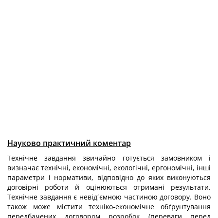
Науково практичний коментар
Технічне завдання звичайно готується замовником і
визначає технічні, економічні, екологічні, ергономічні, інші
параметри і нормативи, відповідно до яких виконуються
договірні роботи й оцінюються отримані результати.
Технічне завдання є невід´ємною частиною договору. Воно
також може містити техніко-економічне обґрунтування
передбачених договором розробок (переваги перед