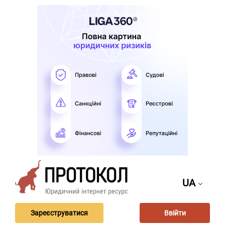
UA
Зареєструватися
Ввійти