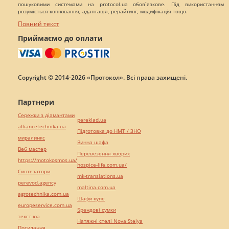
пошуковими системами на protocol.ua обов`язкове. Під використанням
розуміється копіювання, адаптація, рерайтинг, модифікація тощо.
Повний текст
Приймаємо до оплати
Copyright © 2014-2026 «Протокол». Всі права захищені.
Партнери
Сережки з діамантами
pereklad.ua
alliancetechnika.ua
Підготовка до НМТ / ЗНО
миралинкс
Винна шафа
Веб мастер
Перевезення хворих
https://motokosmos.ua/
hospice-life.com.ua/
Синтезатори
mk-translations.ua
perevod.agency
maltina.com.ua
agrotechnika.com.ua
Шафи купе
europeservice.com.ua
Брендові сумки
текст юа
Натяжні стелі Nova Stelya
Посилання