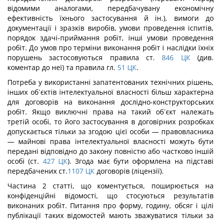
відомими аналогами, передбачувану економічну
ефективність їхнього застосування й ін.), вимоги до
документації і зразків виробів, умови проведення іспитів,
порядок здачі-приймання робіт, інші умови проведення
робіт. До умов про терміни виконання робіт і наслідки їхніх
порушень застосовуються правила ст.
846
ЦК
(див.
коментар до неї) та правила гл.
51
ЦК
.
Потреба у використанні запатентованих технічних рішень,
інших об´єктів інтелектуальної власності більш характерна
для договорів на виконання дослідно-конструкторських
робіт. Якщо виключні права на такий об´єкт належать
третій особі, то його застосування в договірних розробках
допускається тільки за згодою цієї особи — правовласника
— майнові права інтелектуальної власності можуть бути
передані відповідно до закону повністю або частково іншій
особі (ст.
427
ЦК
). Згода має бути оформлена на підставі
передбачених ст.
1107
ЦК
договорів (ліцензії).
Частина 2 статті, що коментується, поширюється на
конфіденційні відомості, що стосуються результатів
виконаних робіт. Питання про форму, годину, обсяг і цілі
публікації таких відомостей мають зважуватися тільки за