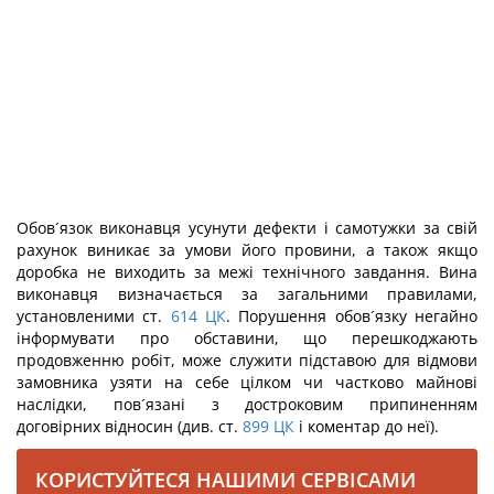
Обов´язок виконавця усунути дефекти і самотужки за свій
рахунок виникає за умови його провини, а також якщо
доробка не виходить за межі технічного завдання. Вина
виконавця визначається за загальними правилами,
установленими ст.
614
ЦК
. Порушення обов´язку негайно
інформувати про обставини, що перешкоджають
продовженню робіт, може служити підставою для відмови
замовника узяти на себе цілком чи частково майнові
наслідки, пов´язані з достроковим припиненням
договірних відносин (див. ст.
899
ЦК
і коментар до неї).
КОРИСТУЙТЕСЯ НАШИМИ СЕРВІСАМИ