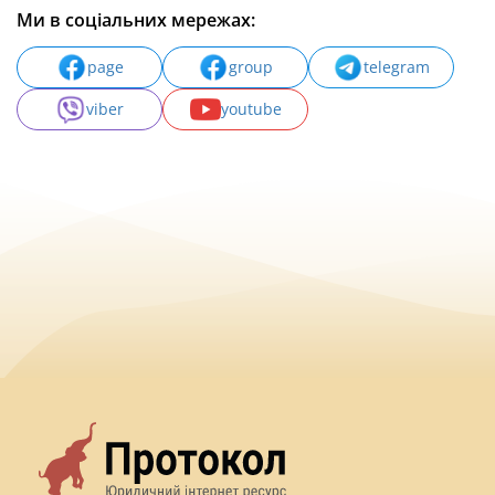
Ми в соціальних мережах:
page
group
telegram
viber
youtube