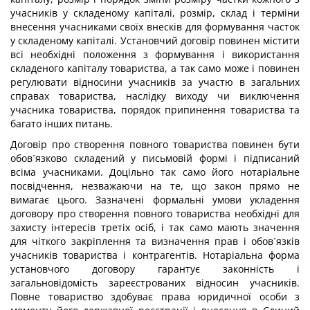
учасників у складеному капіталі, розмір, склад і терміни
внесення учасниками своїх внесків для формування часток
у складеному капіталі. Установчий договір повинен містити
всі необхідні положення з формування і використання
складеного капіталу товариства, а так само може і повинен
регулювати відносини учасників за участю в загальних
справах товариства, наслідку виходу чи виключення
учасника товариства, порядок припинення товариства та
багато інших питань.
Договір про створення повного товариства повинен бути
обов´язково складений у письмовій формі і підписаний
всіма учасниками. Доцільно так само його нотаріальне
посвідчення, незважаючи на те, що закон прямо не
вимагає цього. Зазначені формальні умови укладення
договору про створення повного товариства необхідні для
захисту інтересів третіх осіб, і так само мають значення
для чіткого закріплення та визначення прав і обов´язків
учасників товариства і контрагентів. Нотаріальна форма
установчого договору гарантує законність і
загальновідомість зареєстрованих відносин учасників.
Повне товариство здобуває права юридичної особи з