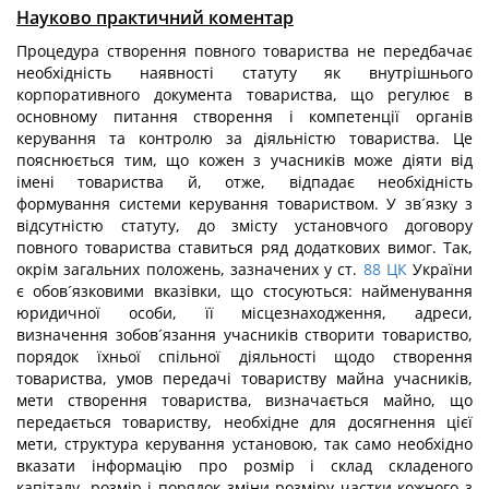
Науково практичний коментар
Процедура створення повного товариства не передбачає
необхідність наявності статуту як внутрішнього
корпоративного документа товариства, що регулює в
основному питання створення і компетенції органів
керування та контролю за діяльністю товариства. Це
пояснюється тим, що кожен з учасників може діяти від
імені товариства й, отже, відпадає необхідність
формування системи керування товариством. У зв´язку з
відсутністю статуту, до змісту установчого договору
повного товариства ставиться ряд додаткових вимог. Так,
окрім загальних положень, зазначених у ст.
88
ЦК
України
є обов´язковими вказівки, що стосуються: найменування
юридичної особи, її місцезнаходження, адреси,
визначення зобов´язання учасників створити товариство,
порядок їхньої спільної діяльності щодо створення
товариства, умов передачі товариству майна учасників,
мети створення товариства, визначається майно, що
передається товариству, необхідне для досягнення цієї
мети, структура керування установою, так само необхідно
вказати інформацію про розмір і склад складеного
капіталу, розмір і порядок зміни розміру частки кожного з