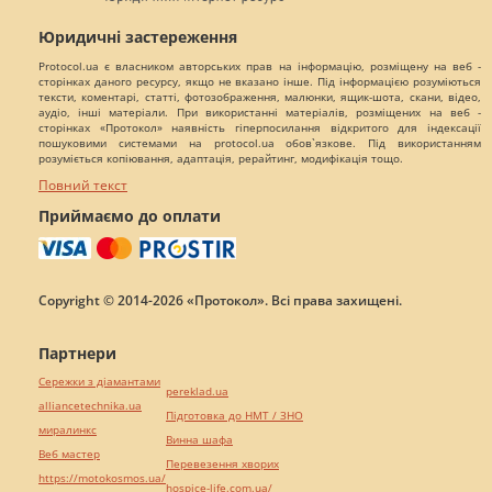
Юридичні застереження
Protocol.ua є власником авторських прав на інформацію, розміщену на веб -
сторінках даного ресурсу, якщо не вказано інше. Під інформацією розуміються
тексти, коментарі, статті, фотозображення, малюнки, ящик-шота, скани, відео,
аудіо, інші матеріали. При використанні матеріалів, розміщених на веб -
сторінках «Протокол» наявність гіперпосилання відкритого для індексації
пошуковими системами на protocol.ua обов`язкове. Під використанням
розуміється копіювання, адаптація, рерайтинг, модифікація тощо.
Повний текст
Приймаємо до оплати
Copyright © 2014-2026 «Протокол». Всі права захищені.
Партнери
Сережки з діамантами
pereklad.ua
alliancetechnika.ua
Підготовка до НМТ / ЗНО
миралинкс
Винна шафа
Веб мастер
Перевезення хворих
https://motokosmos.ua/
hospice-life.com.ua/