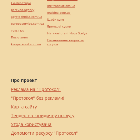
Синтезатори
mk-translations.ua
perevod.agency
maltina.com.ua
agrotechnika.com.ua
Шафи купе
europeservice.com.ua
Брендові сумки
текст юа
Натяжні стелі Nova Stelya
Посилання
Перевезення хворих за
kievperevod.com.ua
кордон
Про проект
Реклама на "Протокол"
"Протокол" без реклами!
Карта сайту
Тендер на юридичну послугу
Угода користувача
Допомогти ресурсу "Протокол"