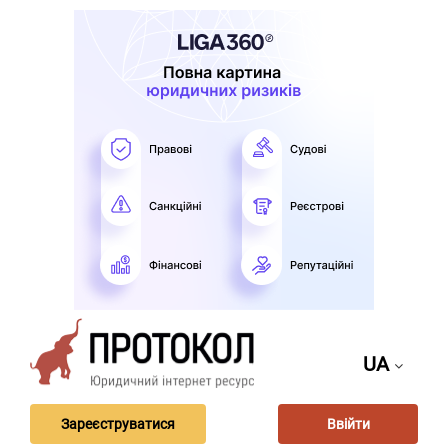
UA
Зареєструватися
Ввійти