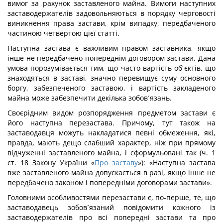
вимог за рахунок заставленого майна. Вимоги наступних
заставодержателів задовольняються в порядку черговості
виникнення права застави, крім випадку, передбаченого
частиною четвертою цієї статті.
Наступна застава є важливим правом заставника, якщо
інше не передбачено попереднім договором застави. Дана
умова порозумівається тим, що часто вартість об´єктів, що
знаходяться в заставі, значно перевищує суму основного
боргу, забезпеченого заставою, і вартість закладеного
майна може забезпечити декілька зобов´язань.
Своєрідним видом розпорядження предметом застави є
його наступна перезастава. Причому, тут також на
заставодавця можуть накладатися певні обмеження, які,
правда, мають дещо слабший характер, ніж при прямому
відчуженні заставленого майна, і сформульовані так (ч. 1
ст. 18 Закону України «
Про заставу
»): «Наступна застава
вже заставленого майна допускається в разі, якщо інше не
передбачено законом і попередніми договорами застави».
Головними особливостями перезастави є, по-перше, те, що
заставодавець зобов´язаний повідомити кожного із
заставодержателів про всі попередні застави та про