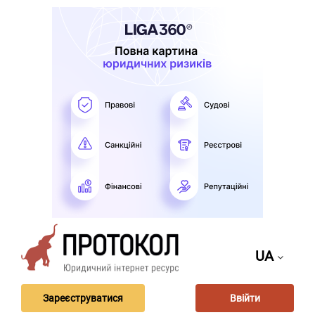
UA
Зареєструватися
Ввійти