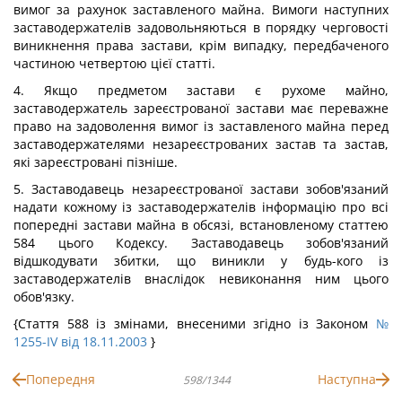
вимог за рахунок заставленого майна. Вимоги наступних
заставодержателів задовольняються в порядку черговості
виникнення права застави, крім випадку, передбаченого
частиною четвертою цієї статті.
4. Якщо предметом застави є рухоме майно,
заставодержатель зареєстрованої застави має переважне
право на задоволення вимог із заставленого майна перед
заставодержателями незареєстрованих застав та застав,
які зареєстровані пізніше.
5. Заставодавець незареєстрованої застави зобов'язаний
надати кожному із заставодержателів інформацію про всі
попередні застави майна в обсязі, встановленому статтею
584 цього Кодексу. Заставодавець зобов'язаний
відшкодувати збитки, що виникли у будь-кого із
заставодержателів внаслідок невиконання ним цього
обов'язку.
{Стаття 588 із змінами, внесеними згідно із Законом
№
1255-IV від 18.11.2003
}
Попередня
Наступна
598/1344