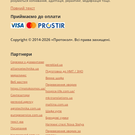
розуміється копіювання, адаптація, рерайтинг, модифікація тощо.
Повний текст
Приймаємо до оплати
Copyright © 2014-2026 «Протокол». Всі права захищені.
Партнери
Сережки з діамантами
pereklad.ua
alliancetechnika.ua
Підготовка до НМТ / ЗНО
миралинкс
Винна шафа
Веб мастер
Перевезення хворих
https://motokosmos.ua/
hospice-life.com.ua/
Синтезатори
mk-translations.ua
perevod.agency
maltina.com.ua
agrotechnika.com.ua
Шафи купе
europeservice.com.ua
Брендові сумки
текст юа
Натяжні стелі Nova Stelya
Посилання
Перевезення хворих за
kievperevod.com.ua
кордон