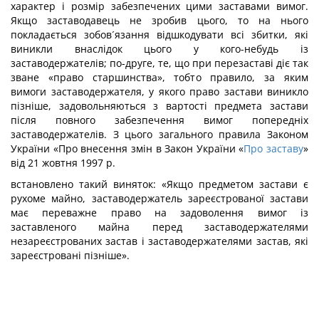
характер і розмір забезпечених цими заставами вимог.
Якщо заставодавець не зробив цього, то на нього
покладається зобов´язання відшкодувати всі збитки, які
виникли внаслідок цього у кого-небудь із
заставодержателів; по-друге, те, що при перезаставі діє так
зване «право старшинства», тобто правило, за яким
вимоги заставодержателя, у якого право застави виникло
пізніше, задовольняються з вартості предмета застави
після повного забезпечення вимог попередніх
заставодержателів. З цього загального правила Законом
України «Про внесення змін в Закон України «
Про заставу
»
від 21 жовтня 1997 р.
встановлено такий виняток: «Якщо предметом застави є
рухоме майно, заставодержатель зареєстрованої застави
має переважне право на задоволення вимог із
заставленого майна перед заставодержателями
незареєстрованих застав і заставодержателями застав, які
зареєстровані пізніше».