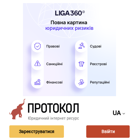
UA
Зареєструватися
Ввійти