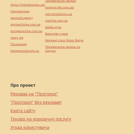
Перевезення хворих
https://motokosmos.ua/
hospice-life.com.ua/
Синтезатори
mk-translations.ua
perevod.agency
maltina.com.ua
agrotechnika.com.ua
Шафи купе
europeservice.com.ua
Брендові сумки
текст юа
Натяжні стелі Nova Stelya
Посилання
Перевезення хворих за
kievperevod.com.ua
кордон
Про проект
Реклама на "Протокол"
"Протокол" без реклами!
Карта сайту
Тендер на юридичну послугу
Угода користувача