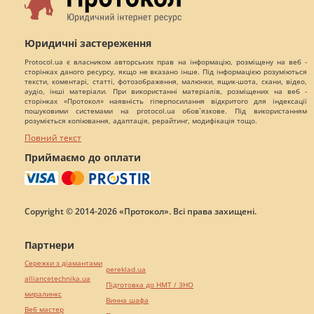
Юридичні застереження
Protocol.ua є власником авторських прав на інформацію, розміщену на веб -
сторінках даного ресурсу, якщо не вказано інше. Під інформацією розуміються
тексти, коментарі, статті, фотозображення, малюнки, ящик-шота, скани, відео,
аудіо, інші матеріали. При використанні матеріалів, розміщених на веб -
сторінках «Протокол» наявність гіперпосилання відкритого для індексації
пошуковими системами на protocol.ua обов`язкове. Під використанням
розуміється копіювання, адаптація, рерайтинг, модифікація тощо.
Повний текст
Приймаємо до оплати
Copyright © 2014-2026 «Протокол». Всі права захищені.
Партнери
Сережки з діамантами
pereklad.ua
alliancetechnika.ua
Підготовка до НМТ / ЗНО
миралинкс
Винна шафа
Веб мастер