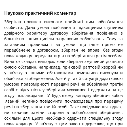
Науково практичний коментар
Зберігач повинен виконати прийняті ним зобов´язання
особисто. Дана умова пов´язана з підвищеним ступенем
довірчого характеру договору зберігання порівняно з
більшістю інших цивільно-правових зобов´язань. Тому за
загальним правилом і за умови, що інше прямо не
передбачене в договором, зберігач не вправі без згоди
поклажодавця передавати річ на зберігання третім особам.
Виняток складає випадок, коли зберігач змушений до цього
силою обставин, наприклад, при своїй раптовій хворобі чи
у зв´язку з іншими обставинами неможливо виконувати
обов´язки зі збереження. Але й у такій ситуації додатковою
умовою правомірності передачі речі на зберігання третій
особі є відсутність у зберігача можливості одержати на це
згоду поклажодавця. У будь-якому випадку зберігач зобов
´язаний негайно повідомити поклажодавця про передачу
речі на зберігання третій особі. Таке повідомлення, однак,
не означає заміни сторони в зобов´язанні зберігання,
оскільки для цього необхідно одержати спеціальну згоду
поклажодавця. У зв´язку з цим закон підкреслює, що при