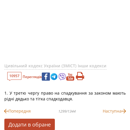
Цивільний кодекс України (ЗМІСТ)
Інши кодекси
10957
Переглядів
1. У третю чергу право на спадкування за законом мають
рідні дядько та тітка спадкодавця.
Попередня
Наступна
1299/1344
Додати в обране