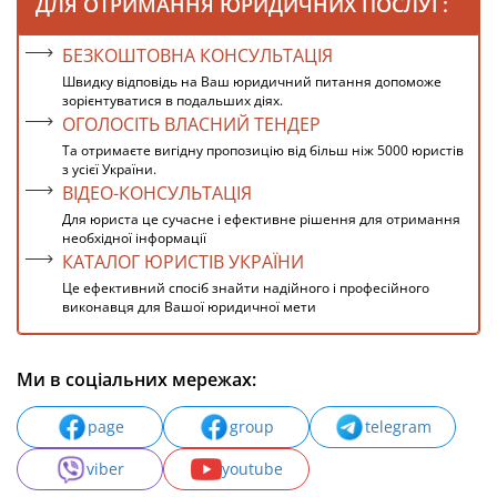
ДЛЯ ОТРИМАННЯ ЮРИДИЧНИХ ПОСЛУГ:
БЕЗКОШТОВНА КОНСУЛЬТАЦІЯ
Швидку відповідь на Ваш юридичний питання допоможе
зорієнтуватися в подальших діях.
ОГОЛОСІТЬ ВЛАСНИЙ ТЕНДЕР
Та отримаєте вигідну пропозицію від більш ніж 5000 юристів
з усієї України.
ВІДЕО-КОНСУЛЬТАЦІЯ
Для юриста це сучасне і ефективне рішення для отримання
необхідної інформації
КАТАЛОГ ЮРИСТІВ УКРАЇНИ
Це ефективний спосіб знайти надійного і професійного
виконавця для Вашої юридичної мети
Ми в соціальних мережах:
page
group
telegram
viber
youtube