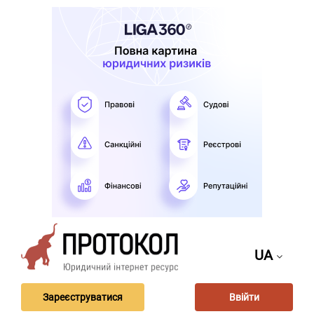
UA
Зареєструватися
Ввійти