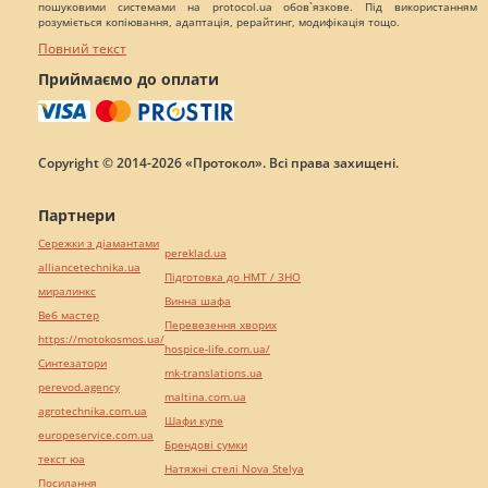
пошуковими системами на protocol.ua обов`язкове. Під використанням
розуміється копіювання, адаптація, рерайтинг, модифікація тощо.
Повний текст
Приймаємо до оплати
Copyright © 2014-2026 «Протокол». Всі права захищені.
Партнери
Сережки з діамантами
pereklad.ua
alliancetechnika.ua
Підготовка до НМТ / ЗНО
миралинкс
Винна шафа
Веб мастер
Перевезення хворих
https://motokosmos.ua/
hospice-life.com.ua/
Синтезатори
mk-translations.ua
perevod.agency
maltina.com.ua
agrotechnika.com.ua
Шафи купе
europeservice.com.ua
Брендові сумки
текст юа
Натяжні стелі Nova Stelya
Посилання