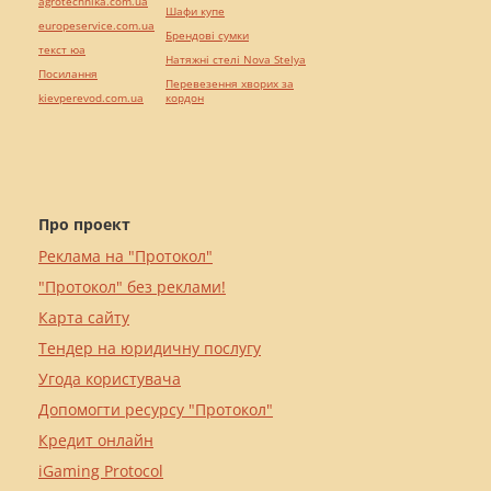
agrotechnika.com.ua
Шафи купе
europeservice.com.ua
Брендові сумки
текст юа
Натяжні стелі Nova Stelya
Посилання
Перевезення хворих за
kievperevod.com.ua
кордон
Про проект
Реклама на "Протокол"
"Протокол" без реклами!
Карта сайту
Тендер на юридичну послугу
Угода користувача
Допомогти ресурсу "Протокол"
Кредит онлайн
iGaming Protocol