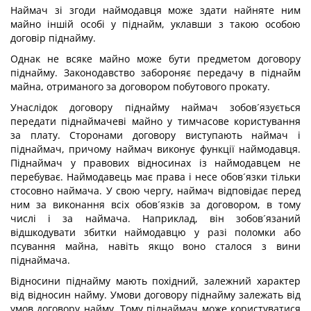
Наймач зі згоди наймодавця може здати найняте ним
майно іншій особі у піднайм, уклавши з такою особою
договір піднайму.
Однак не всяке майно може бути предметом договору
піднайму. Законодавство забороняє передачу в піднайм
майна, отриманого за договором побутового прокату.
Унаслідок договору піднайму наймач зобов´язується
передати піднаймачеві майно у тимчасове користування
за плату. Сторонами договору виступають наймач і
піднаймач, причому наймач виконує функції наймодавця.
Піднаймач у правових відносинах із наймодавцем не
перебуває. Наймодавець має права і несе обов´язки тільки
стосовно наймача. У свою чергу, наймач відповідає перед
ним за виконання всіх обов´язків за договором, в тому
числі і за наймача. Наприклад, він зобов´язаний
відшкодувати збитки наймодавцю у разі поломки або
псування майна, навіть якщо воно сталося з вини
піднаймача.
Відносини піднайму мають похідний, залежний характер
від відносин найму. Умови договору піднайму залежать від
умов договору найму. Тому піднаймач може користуватися