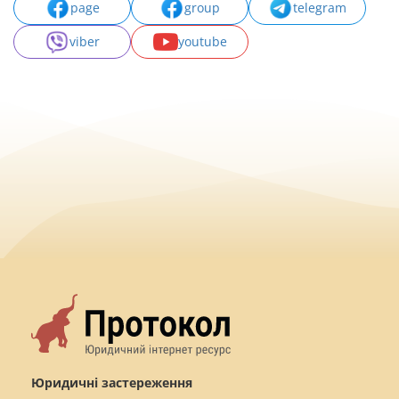
page
group
telegram
viber
youtube
Юридичні застереження