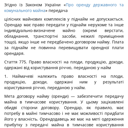
Згідно із Законом України «
Про оренду державного та
комунального майна
» передача
цілісних майнових комплексів у піднайм не допускається.
Орендар має право передати у піднайм нерухоме та інше
індивідуально-визначене майно (окремі верстати,
обладнання, транспортні засоби, нежилі приміщення
тощо), якщо інше не передбачено договором найму. Плата
за піднайм не повинна перевищувати орендної плати
орендаря.
Стаття 775. Право власності на плоди, продукцію, доходи,
одержані від користування річчю, переданою у найм
1. Наймачеві належить право власності на плоди,
продукцію, доходи, одержані ним у результаті
користування річчю, переданою у найм.
Мета договору найму (оренди) — забезпечити передачу
майна в тимчасове користування. У цьому зацікавлені
обидві сторони договору. Орендар, як правило, має
потребу в майні тимчасово і не має можливості придбати
його у власність. Орендодавець же має на меті одерження
прибутку з передачі майна в тимчасове користування