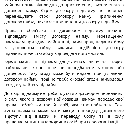
майном тільки відповідно до призначення, визначеного в
договорі найму. Строк договору піднайму не повинен
перевищувати строк договору найму. Припинення
договору найму викликає припинення договору піднайму.
Права і обов´язки за договором піднайму повинні
відповідати змісту договору найму. Перевищення
наймачем при здачі майна в піднайм прав, наданих йому
за договором найму, викликає недійсність договору
піднайму повністю або у відповідній його частині.
Здача майна в піднайм допускається лише за згодою
наймодавця, якщо інше не передбачене законом або
договором. Таку згоду може бути надано при укладенні
договору найму, і тоді не треба окремої згоди наймодавця
на здачу майна у піднайм.
Договір піднайму не треба плутати з договором перенайму,
в силу якого з дозволу наймодавця наймач передає свої
права і обов´язки третій особі, яка стає наймачем. Така
зміна наймача може мати місце в порядку договірного
відступу від вимоги й переводу боргу та в силу
правонаступництва юридичних осіб при їх реорганізації.