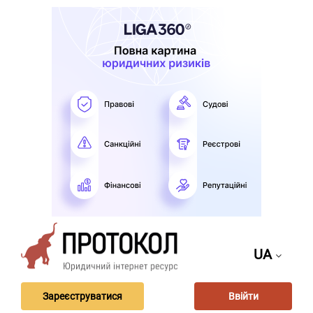
UA
Зареєструватися
Ввійти