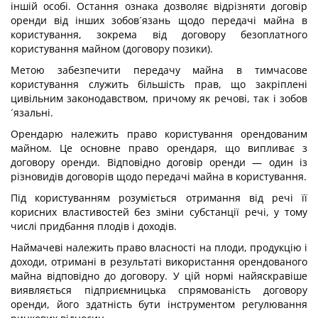
іншій особі. Остання ознака дозволяє відрізняти договір
оренди від інших зобов´язань щодо передачі майна в
користування, зокрема від договору безоплатного
користування майном (договору позики).
Метою забезпечити передачу майна в тимчасове
користування служить більшість прав, що закріплені
цивільним законодавством, причому як речові, так і зобов
´язальні.
Орендарю належить право користування орендованим
майном. Це основне право орендаря, що випливає з
договору оренди. Відповідно договір оренди — один із
різновидів договорів щодо передачі майна в користування.
Під користуванням розуміється отримання від речі її
корисних властивостей без зміни субстанції речі, у тому
числі придбання плодів і доходів.
Наймачеві належить право власності на плоди, продукцію і
доходи, отримані в результаті використання орендованого
майна відповідно до договору. У цій нормі найяскравіше
виявляється підприємницька спрямованість договору
оренди, його здатність бути інструментом регулювання