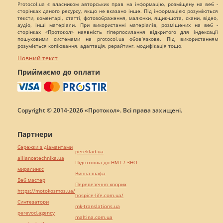
Protocol.ua є власником авторських прав на інформацію, розміщену на веб -
сторінках даного ресурсу, якщо не вказано інше. Під інформацією розуміються
тексти, коментарі, статті, фотозображення, малюнки, ящик-шота, скани, відео,
аудіо, інші матеріали. При використанні матеріалів, розміщених на веб -
сторінках «Протокол» наявність гіперпосилання відкритого для індексації
пошуковими системами на protocol.ua обов`язкове. Під використанням
розуміється копіювання, адаптація, рерайтинг, модифікація тощо.
Повний текст
Приймаємо до оплати
Copyright © 2014-2026 «Протокол». Всі права захищені.
Партнери
Сережки з діамантами
pereklad.ua
alliancetechnika.ua
Підготовка до НМТ / ЗНО
миралинкс
Винна шафа
Веб мастер
Перевезення хворих
https://motokosmos.ua/
hospice-life.com.ua/
Синтезатори
mk-translations.ua
perevod.agency
maltina.com.ua