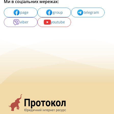
Ми в соціальних мережах:
page
group
telegram
viber
youtube