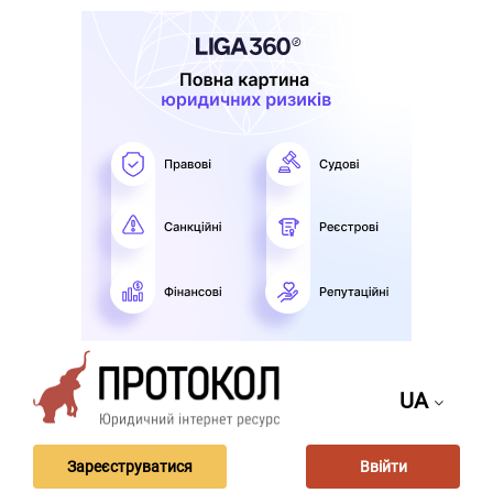
UA
Зареєструватися
Ввійти