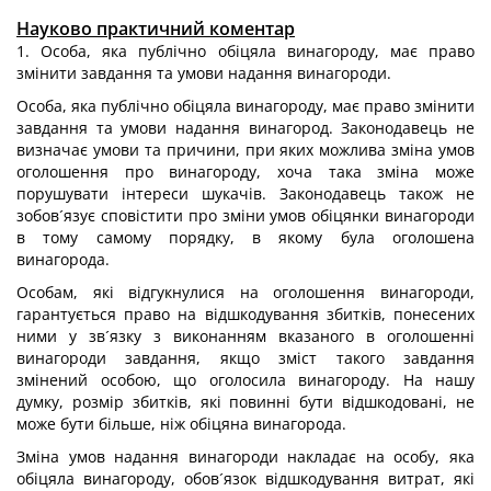
Науково практичний коментар
1. Особа, яка публічно обіцяла винагороду, має право
змінити завдання та умови надання винагороди.
Особа, яка публічно обіцяла винагороду, має право змінити
завдання та умови надання винагород. Законодавець не
визначає умови та причини, при яких можлива зміна умов
оголошення про винагороду, хоча така зміна може
порушувати інтереси шукачів. Законодавець також не
зобов´язує сповістити про зміни умов обіцянки винагороди
в тому самому порядку, в якому була оголошена
винагорода.
Особам, які відгукнулися на оголошення винагороди,
гарантується право на відшкодування збитків, понесених
ними у зв´язку з виконанням вказаного в оголошенні
винагороди завдання, якщо зміст такого завдання
змінений особою, що оголосила винагороду. На нашу
думку, розмір збитків, які повинні бути відшкодовані, не
може бути більше, ніж обіцяна винагорода.
Зміна умов надання винагороди накладає на особу, яка
обіцяла винагороду, обов´язок відшкодування витрат, які