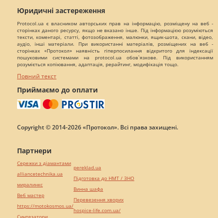
Юридичні застереження
Protocol.ua є власником авторських прав на інформацію, розміщену на веб -
сторінках даного ресурсу, якщо не вказано інше. Під інформацією розуміються
тексти, коментарі, статті, фотозображення, малюнки, ящик-шота, скани, відео,
аудіо, інші матеріали. При використанні матеріалів, розміщених на веб -
сторінках «Протокол» наявність гіперпосилання відкритого для індексації
пошуковими системами на protocol.ua обов`язкове. Під використанням
розуміється копіювання, адаптація, рерайтинг, модифікація тощо.
Повний текст
Приймаємо до оплати
Copyright © 2014-2026 «Протокол». Всі права захищені.
Партнери
Сережки з діамантами
pereklad.ua
alliancetechnika.ua
Підготовка до НМТ / ЗНО
миралинкс
Винна шафа
Веб мастер
Перевезення хворих
https://motokosmos.ua/
hospice-life.com.ua/
Синтезатори