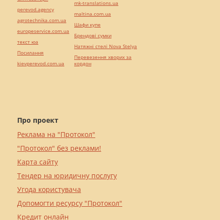
mk-translations.ua
perevod.agency
maltina.com.ua
agrotechnika.com.ua
Шафи купе
europeservice.com.ua
Брендові сумки
текст юа
Натяжні стелі Nova Stelya
Посилання
Перевезення хворих за
kievperevod.com.ua
кордон
Про проект
Реклама на "Протокол"
"Протокол" без реклами!
Карта сайту
Тендер на юридичну послугу
Угода користувача
Допомогти ресурсу "Протокол"
Кредит онлайн