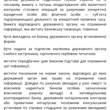
письмову вимогу з питань оподаткування або валютного
контролю стосовно операцій за рахунками конкретної
юридичної особи або фізичної особи — суб´єкта
підприємницької діяльності за конкретний проміжок часу.
Вимога відповідного державного органу на отримання
інформації, яка містить банківську таємницю, повинна:
бути викладена на бланку державного органу встановленої
форми;
бути надана за підписом керівника державного органу
(чийого заступника), скріпленого гербовою печаткою;
містити передбачені цим Законом підстави для отримання
цієї інформації;
містити посилання на норми закону, відповідно до яких
державний орган має право на отримання такої
інформації. Довідки по рахунках (вкладах) у разі смерті їх
власників надаються банком особам, зазначеним
власником рахунку (вкладу) в заповідальному
розпорядженні банку, державним нотаріальним конторам
або приватним нотаріусам, іноземним консульським
установам по справах спадщини за рахунками (вкладами)