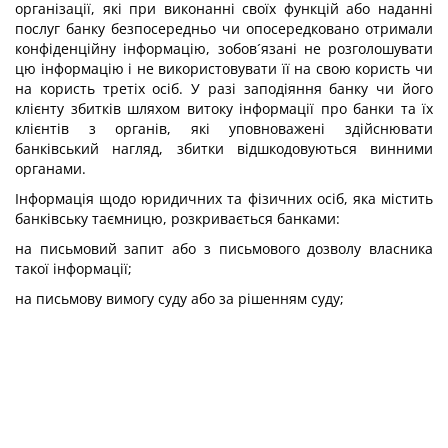
організації, які при виконанні своїх функцій або наданні
послуг банку безпосередньо чи опосередковано отримали
конфіденційну інформацію, зобов´язані не розголошувати
цю інформацію і не використовувати її на свою користь чи
на користь третіх осіб. У разі заподіяння банку чи його
клієнту збитків шляхом витоку інформації про банки та їх
клієнтів з органів, які уповноважені здійснювати
банківський нагляд, збитки відшкодовуються винними
органами.
Інформація щодо юридичних та фізичних осіб, яка містить
банківську таємницю, розкривається банками:
на письмовий запит або з письмового дозволу власника
такої інформації;
на письмову вимогу суду або за рішенням суду;