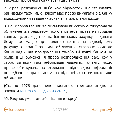
законом про банки і банківську діяльність.
2. У разі розголошення банком відомостей, що становлять
банківську таємницю, клієнт має право вимагати від банку
відшкодування завданих збитків та моральної шкоди.
3. Банк зобов’язаний за письмовою вимогою обтяжувача за
обтяженням, предметом якого є майнові права на грошові
кошти, що знаходяться на банківському рахунку, надавати
йому інформацію про залишок коштів на відповідному
рахунку, операції за ним, обтяження, стосовно яких до
банку надійшли повідомлення та/або які взяті банком на
облік, інші обмеження права розпоряджання рахунком у
строк, за який така інформація надається клієнту, якщо
право обтяжувача на отримання відповідної інформації
передбачене правочином, на підставі якого виникає таке
обтяження.
{Статтю 1076 доповнено частиною третьою згідно із
Законом
№ 1983-VIII від 23.03.2017
}
§2. Рахунок умовного зберігання (ескроу)
Попередня
Наступна
1107/1344