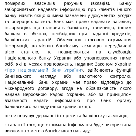
померлих власників рахунків (вкладів). Банку
забороняється надавати інформацію про клієнтів іншого
банку, навіть якщо їх імена зазначені у документах, угодах
та операціях клієнта. Банк має право надавати загальну
інформацію, що становить банківську таємницю, іншим
банкам в обсягах, необхідних при наданні кредитів,
банківських гарантій. Обмеження стосовно отримання
інформації, що містить банківську таємницю, передбачені
цією статтею, не поширюються на службовців
Національного банку України або уповноважених ними
осіб, які в межах повноважень, наданих Законом України
«
Про Національний банк України
», здійснюють функції
банківського нагляду або валютного контролю.
Національний банк України має право відповідно до
міжнародного договору, згода на обов´язковість якого
надана Верховною Радою України, або за принципом
взаємності надати інформацію про банк органу
банківського нагляду іншої країни, якщо:
це не порушує державні інтереси та банківську таємницю;
є гарантії того, що отримана інформація буде використана
виключно з метою банківського нагляду;