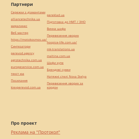
Партнери
Сережки з діамантами
pereklad.ua
alliancetechnika.ua
Підготовка до НМТ / ЗНО
миралинкс
Винна шафа
Веб мастер
Перевезення хворих
https://motokosmos.ua/
hospice-life.com.ua/
Синтезатори
mk-translations.ua
perevod.agency
maltina.com.ua
agrotechnika.com.ua
Шафи купе
europeservice.com.ua
Брендові сумки
текст юа
Натяжні стелі Nova Stelya
Посилання
Перевезення хворих за
kievperevod.com.ua
кордон
Про проект
Реклама на "Протокол"