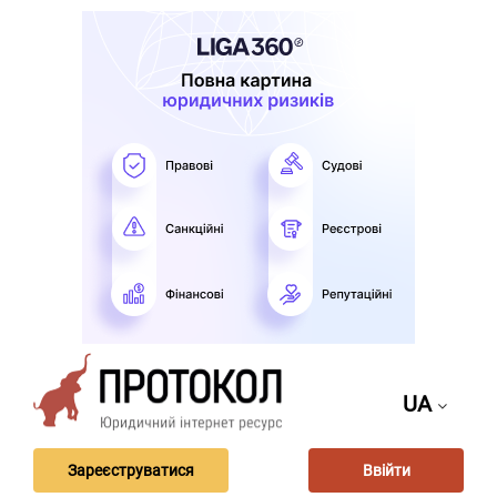
UA
Зареєструватися
Ввійти