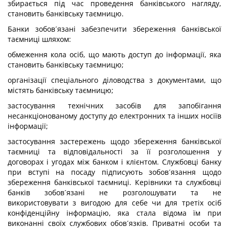
збирається під час проведення банківського нагляду,
становить банківську таємницю.
Банки зобов´язані забезпечити збереження банківської
таємниці шляхом:
обмеження кола осіб, що мають доступ до інформації, яка
становить банківську таємницю;
організації спеціального діловодства з документами, що
містять банківську таємницю;
застосування технічних засобів для запобігання
несанкціонованому доступу до електронних та інших носіїв
інформації;
застосування застережень щодо збереження банківської
таємниці та відповідальності за її розголошення у
договорах і угодах між банком і клієнтом. Службовці банку
при вступі на посаду підписують зобов´язання щодо
збереження банківської таємниці. Керівники та службовці
банків зобов´язані не розголошувати та не
використовувати з вигодою для себе чи для третіх осіб
конфіденційну інформацію, яка стала відома їм при
виконанні своїх службових обов´язків. Приватні особи та