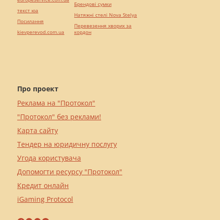
Брендові сумки
текст юа
Натяжні стелі Nova Stelya
Посилання
Перевезення хворих за
kievperevod.com.ua
кордон
Про проект
Реклама на "Протокол"
"Протокол" без реклами!
Карта сайту
Тендер на юридичну послугу
Угода користувача
Допомогти ресурсу "Протокол"
Кредит онлайн
iGaming Protocol