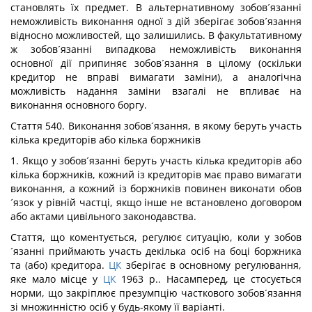
становлять їх предмет. В альтернативному зобов´язанні
неможливість виконання одної з дій зберігає зобов´язання
відносно можливостей, що залишились. В факультативному
ж зобов´язанні випадкова неможливість виконання
основної дії припиняє зобов´язання в цілому (оскільки
кредитор не вправі вимагати заміни), а аналогічна
можливість надання заміни взагалі не впливає на
виконання основного боргу.
Стаття 540. Виконання зобов´язання, в якому беруть участь
кілька кредиторів або кілька боржників
1. Якщо у зобов´язанні беруть участь кілька кредиторів або
кілька боржників, кожний із кредиторів має право вимагати
виконання, а кожний із боржників повинен виконати обов
´язок у рівній частці, якщо інше не встановлено договором
або актами цивільного законодавства.
Стаття, що коментується, регулює ситуацію, коли у зобов
´язанні приймають участь декілька осіб на боці боржника
та (або) кредитора.
ЦК
зберігає в основному регулювання,
яке мало місце у
ЦК
1963 р.. Насамперед, це стосується
норми, що закріплює презумпцію часткового зобов´язання
зі множинністю осіб у будь-якому її варіанті.