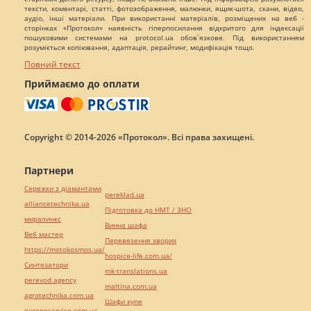
тексти, коментарі, статті, фотозображення, малюнки, ящик-шота, скани, відео,
аудіо, інші матеріали. При використанні матеріалів, розміщених на веб -
сторінках «Протокол» наявність гіперпосилання відкритого для індексації
пошуковими системами на protocol.ua обов`язкове. Під використанням
розуміється копіювання, адаптація, рерайтинг, модифікація тощо.
Повний текст
Приймаємо до оплати
Copyright © 2014-2026 «Протокол». Всі права захищені.
Партнери
Сережки з діамантами
pereklad.ua
alliancetechnika.ua
Підготовка до НМТ / ЗНО
миралинкс
Винна шафа
Веб мастер
Перевезення хворих
https://motokosmos.ua/
hospice-life.com.ua/
Синтезатори
mk-translations.ua
perevod.agency
maltina.com.ua
agrotechnika.com.ua
Шафи купе
europeservice.com.ua