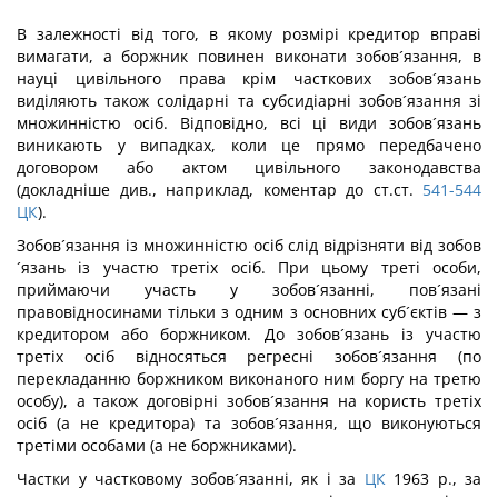
В залежності від того, в якому розмірі кредитор вправі
вимагати, а боржник повинен виконати зобов´язання, в
науці цивільного права крім часткових зобов´язань
виділяють також солідарні та субсидіарні зобов´язання зі
множинністю осіб. Відповідно, всі ці види зобов´язань
виникають у випадках, коли це прямо передбачено
договором або актом цивільного законодавства
(докладніше див., наприклад, коментар до ст.ст.
541-544
ЦК
).
Зобов´язання із множинністю осіб слід відрізняти від зобов
´язань із участю третіх осіб. При цьому треті особи,
приймаючи участь у зобов´язанні, пов´язані
правовідносинами тільки з одним з основних суб´єктів — з
кредитором або боржником. До зобов´язань із участю
третіх осіб відносяться регресні зобов´язання (по
перекладанню боржником виконаного ним боргу на третю
особу), а також договірні зобов´язання на користь третіх
осіб (а не кредитора) та зобов´язання, що виконуються
третіми особами (а не боржниками).
Частки у частковому зобов´язанні, як і за
ЦК
1963 р., за