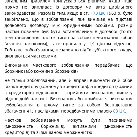
загальним правилом припускаються рівними, якщо інше
прямо не випливає із договору чи акта цивільного
законодавства. Разом із тим, якщо в ст.
173
ЦК
1963 р. було
закріплено, що в зобов´язанні, яке виникає на підставі
дольового договору між юридичними особами, розмір
частки повинен був бути встановленим в договорі (тобто
невстановлення часток тягло за собою невизнання зобов
´язання частковим), таке правило у
ЦК
цілком відсутнє.
Тобто всі зобов´язання, незалежно від їх суб´єктного складу,
визнаються частковими.
Виконання часткового зобов´язання передбачає, що
боржник (або кожний з боржників)
не тільки зобов´язаний, але й вправі виконати свій обов
´язок кредитору (кожному з кредиторів), а кредитор (кожний
з кредиторів) відповідно — прийняти виконання, лише у
відповідній частині. Виконання або прийняття виконання
зобов´язання в цілому тягне за собою безпідставне
збагачення із наслідками, передбаченими главою
83
ЦК
.
Часткові зобов´язання можуть бути пасивними
(множинність боржників), активними (множинність
кредиторів) та зі змішаною множинністю.