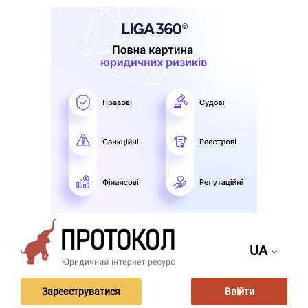
UA
Зареєструватися
Ввійти