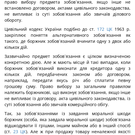
право вибору предмета зобов´язання, якщо інше не
встановлено договором, актами цивільного законодавства,
не випливає із суті зобов´язання або звичаїв ділового
обороту.
Цивільний кодекс України подібно до ст.
172
ЦК
1963 р.
закріплює поняття альтернативного зобов´язання як
такого, де боржник зобов´язаний вчинити одну з двох або
кількох дій.
Зазвичайно предмет зобов´язання є цілком визначеною
конкретною дією. Але ж мають місце й такі випадки, коли
боржник зобов´язаний виконати для кредитора одну з
кількох дій, передбачених законом або договором,
наприклад, передати якусь річ або сплатити певну
грошову суму. Право вибору за загальним правилом
належить боржникові, що виконує зобов´язання, якщо інше
не випливає із договору, акта цивільного законодавства, із
суті зобов´язання або звичаїв комерційного обігу.
Так, за зобов´язаннями із завдання моральної шкоди
боржник (особа, яка завдала моральної шкоди) зобов´язана
відшкодувати її грішми, іншим майном або в інший спосіб
(ст.
23
ЦК
). Але ж при продажу товару неналежної якості