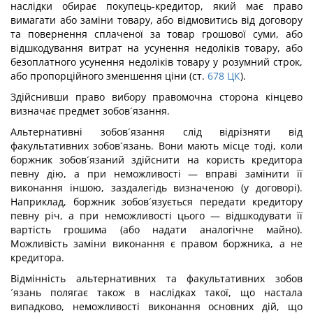
наслідки обирає покупець-кредитор, який має право
вимагати або заміни товару, або відмовитись від договору
та повернення сплаченої за товар грошової суми, або
відшкодування витрат на усунення недоліків товару, або
безоплатного усунення недоліків товару у розумний строк,
або пропорційного зменшення ціни (ст.
678
ЦК
).
Здійснивши право вибору правомочна сторона кінцево
визначає предмет зобов´язання.
Альтернативні зобов´язання слід відрізняти від
факультативних зобов´язань. Вони мають місце тоді, коли
боржник зобов´язаний здійснити на користь кредитора
певну дію, а при неможливості — вправі замінити її
виконання іншою, заздалегідь визначеною (у договорі).
Наприклад, боржник зобов´язується передати кредитору
певну річ, а при неможливості цього — відшкодувати її
вартість грошима (або надати аналогічне майно).
Можливість заміни виконання є правом боржника, а не
кредитора.
Відмінність альтернативних та факультативних зобов
´язань полягає також в наслідках такої, що настала
випадково, неможливості виконання основних дій, що