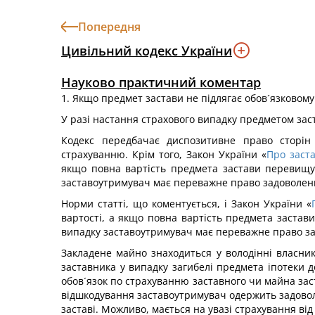
Попередня
Цивільний кодекс України
Науково практичний коментар
1. Якщо предмет застави не підлягає обов´язковому
У разі настання страхового випадку предметом зас
Кодекс передбачає диспозитивне право сторін 
страхуванню. Крім того, Закон України «
Про заст
якщо повна вартість предмета застави перевищує
заставоутримувач має переважне право задоволення
Норми статті, що коментується, і Закон України «
вартості, а якщо повна вартість предмета застав
випадку заставоутримувач має переважне право зад
Закладене майно знаходиться у володінні власника
заставника у випадку загибелі предмета іпотеки 
обов´язок по страхуванню заставного чи майна заст
відшкодування заставоутримувач одержить задоволе
заставі. Можливо, мається на увазі страхування ві