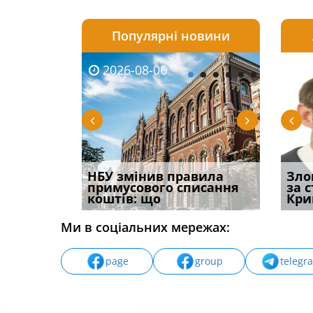
Популярні новини
2026-08-06
2026-08-03
2026-
20
і
НБУ змінив правила
Водії можуть отримати
Якщо с
Зло
способом
примусового списання
компенсацію за
відшк
за 
вих
коштів: що
незаконні дії
наявні
Кри
Ми в соціальних мережах:
page
group
telegr