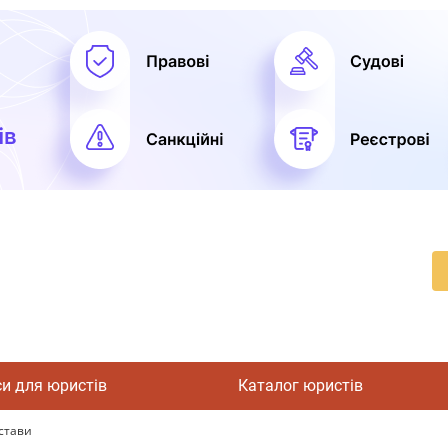
си для юристів
Каталог юристів
стави