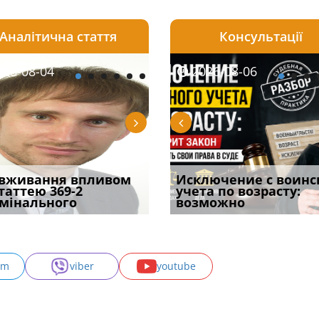
Аналітична стаття
Консультації
08-06
26-08-04
2026-08-05
2026-08-06
2026-08-04
2026-08-06
2026-07-30
уд встановив для
вживання впливом
Особливості захисту у
Документи, на яких не
Переоформлення
Исключение с воинс
Восьмий ААС фак
одування шкоди
статтею 369-2
кримінальному
проставляється
відстрочки за іншою
учета по возрасту:
підтвердив, що 
с
мінального
провадженні: я
апостиль: пер
підставою: нов
возможно
може скас
am
viber
youtube