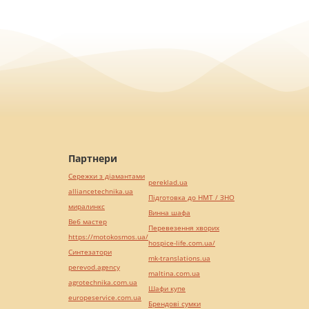
Партнери
Сережки з діамантами
pereklad.ua
alliancetechnika.ua
Підготовка до НМТ / ЗНО
миралинкс
Винна шафа
Веб мастер
Перевезення хворих
https://motokosmos.ua/
hospice-life.com.ua/
Синтезатори
mk-translations.ua
perevod.agency
maltina.com.ua
agrotechnika.com.ua
Шафи купе
europeservice.com.ua
Брендові сумки