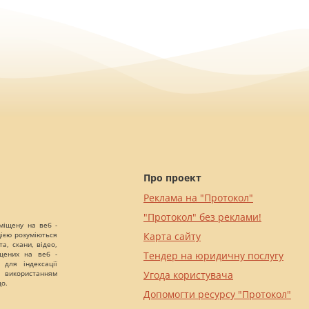
Про проект
Реклама на "Протокол"
"Протокол" без реклами!
міщену на веб -
цією розуміються
Карта сайту
а, скани, відео,
іщених на веб -
Тендер на юридичну послугу
 для індексації
 використанням
Угода користувача
що.
Допомогти ресурсу "Протокол"