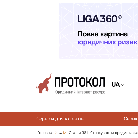
UA
Сервіси для клієнтів
Серві
...
Головна
Стаття 581. Страхування предмета за