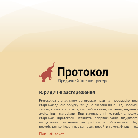
Юридичні застереження
Protocol.ua є власником авторських прав на інформацію, роз
сторінках даного ресурсу, якщо не вказано інше. Під інформа
тексти, коментарі, статті, фотозображення, малюнки, ящик-шот
аудіо, інші матеріали. При використанні матеріалів, розм
сторінках «Протокол» наявність гіперпосилання відкритого
пошуковими системами на protocol.ua обов`язкове. Під
розуміється копіювання, адаптація, рерайтинг, модифікація то
Повний текст