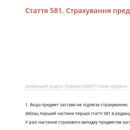
Стаття 581. Страхування пре
Цивільний кодекс України (ЗМІСТ)
Інши кодекси
1. Якщо предмет застави не підлягає страхуванню,
{Абзац перший частини першої статті 581 в редакц
У разі настання страхового випадку предметом зас