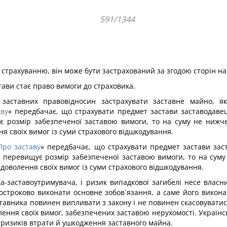
591/1344
 страхуванню, він може бути застрахований за згодою сторін на
тави стає право вимоги до страховика.
заставних правовідносин застрахувати заставне майно, я
аву
» передбачає, що страхувати предмет застави заставодавець
 розмір забезпеченої заставою вимоги, то на суму не нижче
 своїх вимог із суми страхового відшкодування.
Про заставу
» передбачає, що страхувати предмет застави заст
и перевищує розмір забезпеченої заставою вимоги, то на суму
оволення своїх вимог із суми страхового відшкодування.
-заставоутримувача, і ризик випадкової загибелі несе власни
достроково виконати основне зобов´язання, а саме його викона
авника повинен випливати з закону і не повинен скасовуватися 
ння своїх вимог, забезпечених заставою нерухомості. Українс
д ризиків втрати й ушкодження заставного майна.