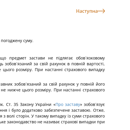
Наступна
 погоджену суму.
кщо предмет застави не підлягає обов´язковому
 зобов´язаний за свій рахунок в повній вартості,
 цього розміру. При настанні страхового випадку
авник зобов´язаний за свій рахунок у повній його
 не нижче цього розміру. При настанні страхового
к. Ст. 35 Закону України «
Про заставу
» зобов´язує
ння і було додатково забезпечене заставою. Отже,
з волі сторін. У такому випадку із суми страхового
ьке законодавство не називає страхові випадки при