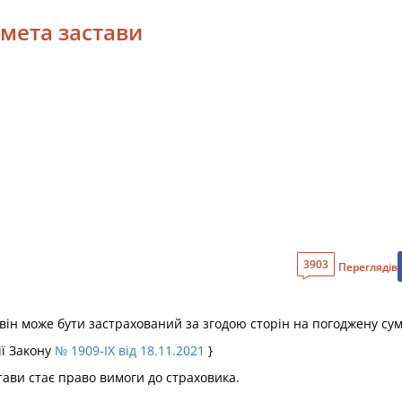
дмета застави
3903
Переглядів
 він може бути застрахований за згодою сторін на погоджену су
ії Закону
№ 1909-IX від 18.11.2021
}
тави стає право вимоги до страховика.